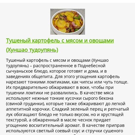
Тушеный картофель с мясом и овощами
(Хуншао тудоупянь)
Тушеный картофель с мясом и овощами (Хуншао
тудоупянь) – распространенное в Поднебесной
сычуаньское блюдо, которое готовят и дома, и в
заведениях общепита. Для этого угощения картофель
нарезают тонкими ломтиками, как чипсы или чуть толще.
Их предварительно обжаривают в воке, чтобы при
тушении ломтики не развалились. В качестве мяса
используют нежные тонкие кусочки сырого бекона
(свиной грудинки), которые также обжаривают до легкой
аппетитной корочки. Сладкий зеленый перец и репчатый
лук обогащают блюдо не только вкусом, но и хрустящей
текстурой, а обжаренный в масле чеснок придает
угощению восхитительный аромат. В качестве приправ
используются светлый соевый соус и стручки сушеного