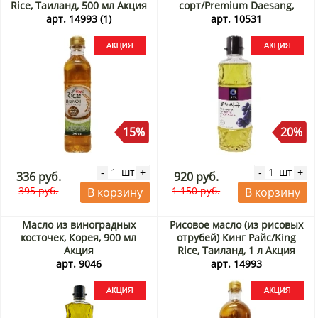
Rice, Таиланд, 500 мл Акция
сорт/Premium Daesang,
Корея, 500 мл Акция
арт. 14993 (1)
арт. 10531
15%
20%
шт
шт
-
+
-
+
336 руб.
920 руб.
395 руб.
1 150 руб.
В корзину
В корзину
Масло из виноградных
Рисовое масло (из рисовых
косточек, Корея, 900 мл
отрубей) Кинг Райс/King
Акция
Rice, Таиланд, 1 л Акция
арт. 9046
арт. 14993