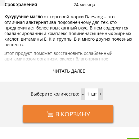
Срок хранения
24 месяца
Кукурузное масло
от торговой марки Daesang – это
отличная альтернатива подсолнечному для тех, кто
предпочитает более изысканный вкус. В нем содержится
сбалансированный комплекс полиненасыщенных жирных
кислот, витамины Е, К и группы В и много других полезных
веществ.
Этот продукт поможет восстановить ослабленный
авитаминозом организм, окажет благоприятное
воздействие на сердечно-сосудистую и иммунную систему.
Устойчивость к высоким температурам позволяет
ЧИТАТЬ ДАЛЕЕ
использовать его для жарки, в том числе для фритюра,
чтобы получить продукты с хрустящей золотистой
корочкой.
Выберите количество:
шт
-
+
Купить кукурузное масло Daesang с доставкой на дом по
Москве и Подмосковью можно в интернет-магазине
KorShop.ru.
В КОРЗИНУ