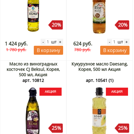
20%
20%
шт
шт
-
+
-
+
1 424 руб.
624 руб.
1 780 руб.
780 руб.
В корзину
В корзину
Масло из виноградных
Кукурузное масло Daesang,
косточек CJ Beksul, Корея,
Корея, 500 мл Акция
500 мл, Акция
арт. 10812
арт. 10541 (1)
25%
25%