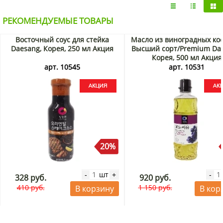
РЕКОМЕНДУЕМЫЕ ТОВАРЫ
Восточный соус для стейка
Масло из виноградных ко
Daesang, Корея, 250 мл Акция
Высший сорт/Premium Dae
Корея, 500 мл Акция
арт. 10545
арт. 10531
20%
шт
-
+
-
328 руб.
920 руб.
410 руб.
1 150 руб.
В корзину
В кор