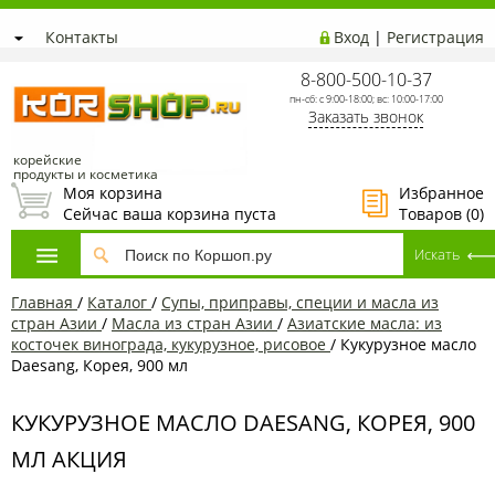
Контакты
Вход
|
Регистрация
8-800-500-10-37
пн-сб: с 9:00-18:00; вс: 10:00-17:00
Заказать звонок
корейские
продукты и косметика
Моя корзина
Избранное
Сейчас ваша корзина пуста
Товаров (
0
)
Главная
/
Каталог
/
Супы, приправы, специи и масла из
стран Азии
/
Масла из стран Азии
/
Азиатские масла: из
косточек винограда, кукурузное, рисовое
/
Кукурузное масло
Daesang, Корея, 900 мл
КУКУРУЗНОЕ МАСЛО DAESANG, КОРЕЯ, 900
МЛ АКЦИЯ