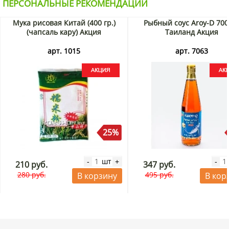
ПЕРСОНАЛЬНЫЕ РЕКОМЕНДАЦИИ
Мука рисовая Китай (400 гр.)
Рыбный соус Aroy-D 700
(чапсаль кару) Акция
Таиланд Акция
арт. 1015
арт. 7063
25%
шт
-
+
-
210 руб.
347 руб.
280 руб.
495 руб.
В корзину
В кор