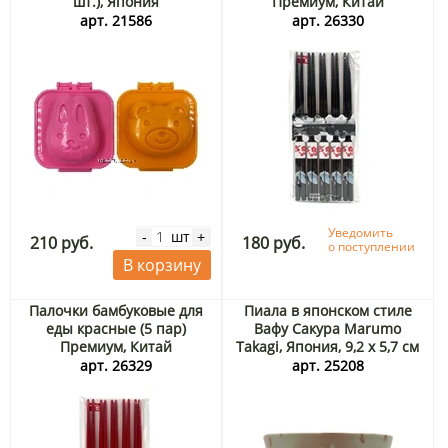
шт.), Япония
Премиум, Китай
арт. 21586
арт. 26330
Уведомить
шт
-
+
210 руб.
180 руб.
о поступлении
В корзину
Палочки бамбуковые для
Пиала в японском стиле
еды красные (5 пар)
Вафу Сакура Marumo
Премиум, Китай
Takagi, Япония, 9,2 х 5,7 см
арт. 26329
арт. 25208