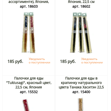
ассортименте), Япония,
Япония, 22,5 см
22,5 см
арт. 18603
арт. 18602
Уведомить
Уведомить
185 руб.
185 руб.
о поступлении
о поступлении
Палочки для еды
Палочки для еды в
"Tukiusagi", красный цвет,
крапинку натурального
22,5 см, Япония
цвета Танака Хаситэн 22,5
см, Япония
арт. 15532
арт. 15400