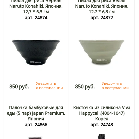
Пиала для риса Черная
Пиала для риса Белая
Naruto Konahiki, Япония,
Naruto Konahiki, Япония,
12,7 * 6,3 см
12,7 * 6,3 см
арт. 24874
арт. 24872
Уведомить
Уведомить
850 руб.
850 руб.
о поступлении
о поступлении
Палочки бамбуковые для
Кисточка из силикона Viva
еды (5 пар) Japan Premium,
Happycall,(4004-1047)
Япония
Корея
арт. 24866
арт. 24748