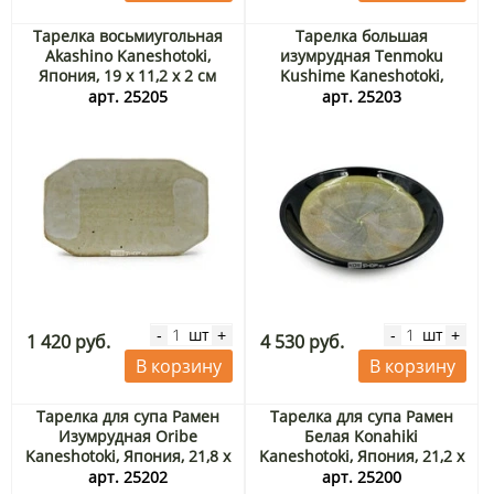
Тарелка восьмиугольная
Тарелка большая
Akashino Kaneshotoki,
изумрудная Tenmoku
Япония, 19 х 11,2 х 2 см
Kushime Kaneshotoki,
Япония, 22 х 5,5 см
арт. 25205
арт. 25203
шт
шт
-
+
-
+
1 420 руб.
4 530 руб.
В корзину
В корзину
Тарелка для супа Рамен
Тарелка для супа Рамен
Изумрудная Oribe
Белая Konahiki
Kaneshotoki, Япония, 21,8 x
Kaneshotoki, Япония, 21,2 x
9 см
9,2 см
арт. 25202
арт. 25200