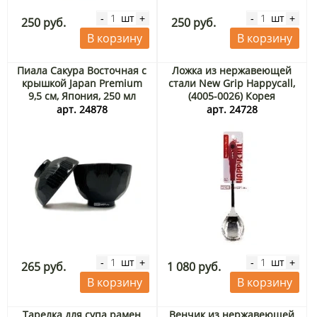
шт
шт
-
+
-
+
250 руб.
250 руб.
В корзину
В корзину
Пиала Сакура Восточная с
Ложка из нержавеющей
крышкой Japan Premium
стали New Grip Happycall,
9,5 см, Япония, 250 мл
(4005-0026) Корея
арт. 24878
арт. 24728
шт
шт
-
+
-
+
265 руб.
1 080 руб.
В корзину
В корзину
Тарелка для супа рамен
Венчик из нержавеющей