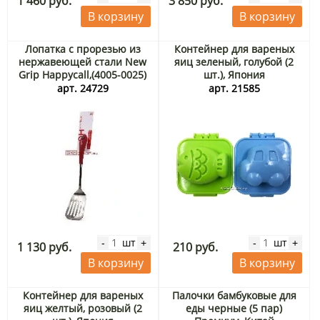
1 460 руб.
3 850 руб.
В корзину
В корзину
Лопатка с прорезью из
Контейнер для вареных
нержавеющей стали New
яиц зеленый, голубой (2
Grip Happycall,(4005-0025)
шт.), Япония
Корея
арт. 24729
арт. 21585
шт
шт
-
+
-
+
1 130 руб.
210 руб.
В корзину
В корзину
Контейнер для вареных
Палочки бамбуковые для
яиц желтый, розовый (2
еды черные (5 пар)