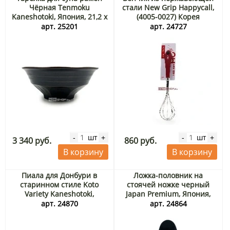
Чёрная Tenmoku
стали New Grip Happycall,
Kaneshotoki, Япония, 21,2 x
(4005-0027) Корея
9,2 см
арт. 25201
арт. 24727
шт
шт
-
+
-
+
3 340 руб.
860 руб.
В корзину
В корзину
Пиала для Донбури в
Ложка-половник на
старинном стиле Koto
стоячей ножке черный
Variety Kaneshotoki,
Japan Premium, Япония,
Япония
25,4 см х 6,4 см
арт. 24870
арт. 24864