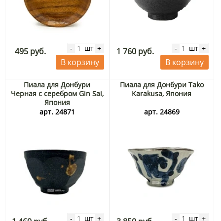
шт
шт
-
+
-
+
495 руб.
1 760 руб.
В корзину
В корзину
Пиала для Донбури
Пиала для Донбури Tako
Черная с серебром Gin Sai,
Karakusa, Япония
Япония
арт. 24871
арт. 24869
шт
шт
-
+
-
+