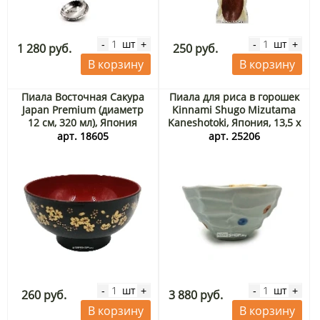
шт
шт
-
+
-
+
1 280 руб.
250 руб.
В корзину
В корзину
Пиала Восточная Сакура
Пиала для риса в горошек
Japan Premium (диаметр
Kinnami Shugo Mizutama
12 см, 320 мл), Япония
Kaneshotoki, Япония, 13,5 х
7,4 см
арт. 18605
арт. 25206
шт
шт
-
+
-
+
260 руб.
3 880 руб.
В корзину
В корзину