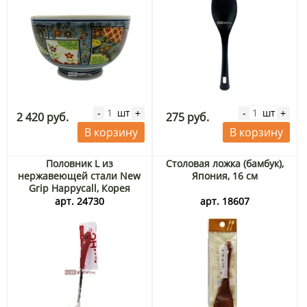
шт
шт
-
+
-
+
2 420 руб.
275 руб.
В корзину
В корзину
Половник L из
Столовая ложка (бамбук),
нержавеющей стали New
Япония, 16 см
Grip Happycall, Корея
арт. 24730
арт. 18607