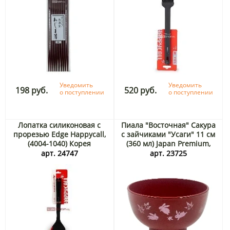
Уведомить
Уведомить
198 руб.
520 руб.
о поступлении
о поступлении
Лопатка силиконовая с
Пиала "Восточная" Сакура
прорезью Edge Happycall,
с зайчиками "Усаги" 11 см
(4004-1040) Корея
(360 мл) Japan Premium,
Япония
арт. 24747
арт. 23725