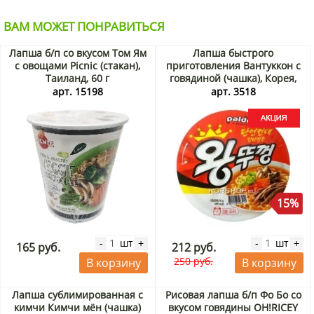
ВАМ МОЖЕТ ПОНРАВИТЬСЯ
Лапша б/п со вкусом Том Ям
Лапша быстрого
с овощами Picnic (стакан),
приготовления Вантуккон с
Таиланд, 60 г
говядиной (чашка), Корея,
110 г Акция
арт. 15198
арт. 3518
15%
шт
шт
-
+
-
+
165 руб.
212 руб.
250 руб.
В корзину
В корзину
Лапша сублимированная с
Рисовая лапша б/п Фо Бо со
кимчи Кимчи мён (чашка)
вкусом говядины OH!RICEY