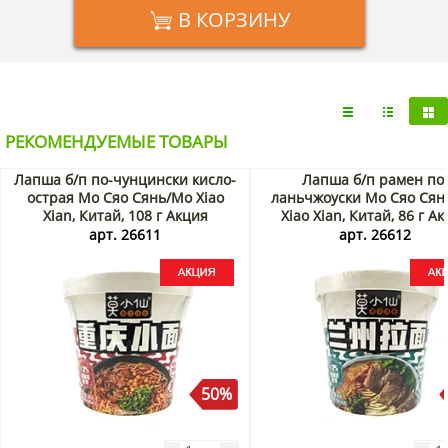
В КОРЗИНУ
РЕКОМЕНДУЕМЫЕ ТОВАРЫ
Лапша б/п по-чунцински кисло-
Лапша б/п рамен по
острая Мо Сяо Сянь/Mo Xiao
ланьчжоуски Мо Сяо Сян
Xian, Китай, 108 г Акция
Xiao Xian, Китай, 86 г А
арт. 26611
арт. 26612
50%