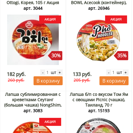
Ottogi, Корея, 105 г Акция
BOWL Acecook (контейнер),
Вьетнам, 71 г Акция
арт. 3044
арт. 26946
30%
35%
шт
шт
-
+
-
+
182 руб.
133 руб.
260 руб.
205 руб.
В корзину
В корзину
Лапша сублимированная с
Лапша б/п со вкусом Том Ям
креветками Сеутанг
с овощами Picnic (чашка),
(большая чашка) NongShim,
Таиланд, 70 г
Корея 115 г Акция
арт. 3083
арт. 15193