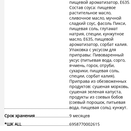
пищевой ароматизатор, Е635.
Состав соуса: пищевое
растительное масло,
сливочное масло, мучной
сладкий соус, фасоль Пикси,
пищевая соль, глутамат
натрия, специи, кунжутное
масло, E635, пищевой
ароматизатор, сорбат калия.
Упаковка с уксусом для
приправы: Пивоваренный
уксус (питьевая вода, сорго,
ячмень, горох, отруби,
сухарики, пищевая соль,
специи, сорбат калия).
Приправа из обезвоженных
продуктов: сушеная морковь,
сушеная зеленая капуста,
продукты из соевых бобов
(соевый порошок, питьевая
вода, пищевая соль), кунжут.
Срок хранения
9 месяцев
*ШК ALL
6958770002615