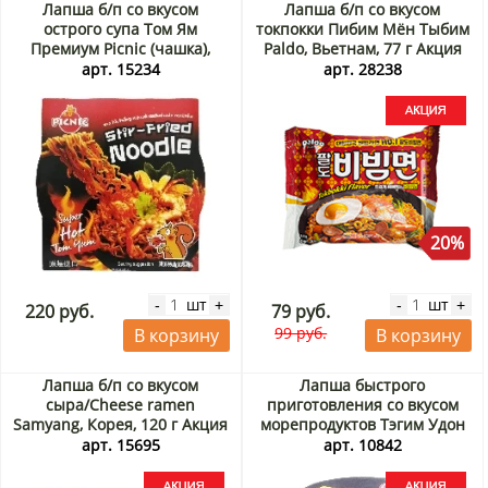
Лапша б/п со вкусом
Лапша б/п со вкусом
острого супа Том Ям
токпокки Пибим Мён Тыбим
Премиум Picnic (чашка),
Paldo, Вьетнам, 77 г Акция
Таиланд, 90 г
арт. 15234
арт. 28238
20%
шт
шт
-
+
-
+
220 руб.
79 руб.
99 руб.
В корзину
В корзину
Лапша б/п со вкусом
Лапша быстрого
сыра/Cheese ramen
приготовления со вкусом
Samyang, Корея, 120 г Акция
морепродуктов Тэгим Удон
Ottogi, Корея, 110 г Акция
арт. 15695
арт. 10842