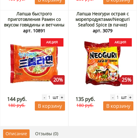
Лапша быстрого
Лапша Неогури острая с
приготовления Рамен со
морепродуктами/Neoguri
вкусом говядины и ветчины
Seafood Spice (в пачке)
Samyang, Корея, 120 г Акция
Nongshim, Корея 120 г
арт. 10891
арт. 3079
Акция
20%
25%
шт
шт
-
+
-
+
144 руб.
135 руб.
180 руб.
180 руб.
В корзину
В корзину
Описание
Отзывы (0)