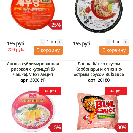
25%
шт
шт
-
+
-
+
165 руб.
165 руб.
220 руб.
В корзину
В корзину
Лапша сублимированная
Лапша б/п со вкусом
рисовая с курицей (В
Карбонары и огненно-
чашке), Vifon Акция
острым соусом BulSauce
Carbonara Ramen Harim,
арт. 3036 (1)
арт. 28180
Корея, 135 г Акция
15%
30%