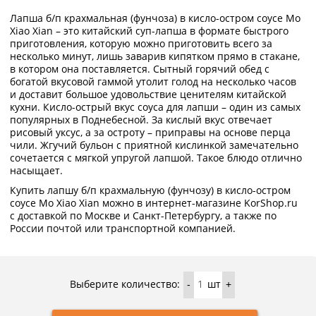
Лапша б/п крахмальная (фунчоза) в кисло-остром соусе Mo
Xiao Xian – это китайский суп-лапша в формате быстрого
приготовления, которую можно приготовить всего за
несколько минут, лишь заварив кипятком прямо в стакане,
в котором она поставляется. Сытный горячий обед с
богатой вкусовой гаммой утолит голод на несколько часов
и доставит большое удовольствие ценителям китайской
кухни. Кисло-острый вкус соуса для лапши – один из самых
популярных в Поднебесной. За кислый вкус отвечает
рисовый уксус, а за остроту – приправы на основе перца
чили. Жгучий бульон с приятной кислинкой замечательно
сочетается с мягкой упругой лапшой. Такое блюдо отлично
насыщает.
Купить лапшу б/п крахмальную (фунчозу) в кисло-остром
соусе Mo Xiao Xian можно в интернет-магазине KorShop.ru
с доставкой по Москве и Санкт-Петербургу, а также по
России почтой или транспортной компанией.
Выберите количество:
шт
-
+