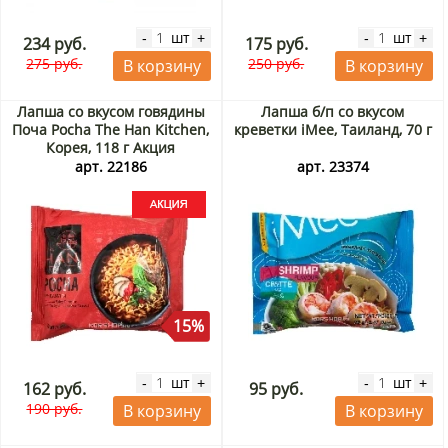
шт
шт
-
+
-
+
234 руб.
175 руб.
275 руб.
250 руб.
В корзину
В корзину
Лапша со вкусом говядины
Лапша б/п со вкусом
Поча Pocha The Han Kitchen,
креветки iMee, Таиланд, 70 г
Корея, 118 г Акция
арт. 22186
арт. 23374
15%
шт
шт
-
+
-
+
162 руб.
95 руб.
190 руб.
В корзину
В корзину