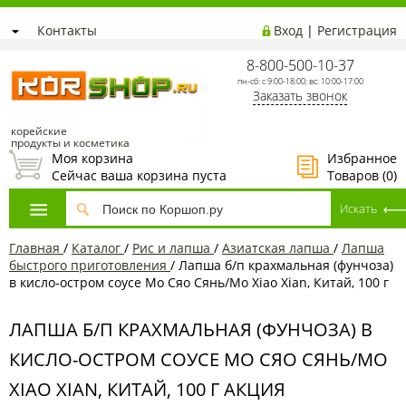
Контакты
Вход
|
Регистрация
8-800-500-10-37
пн-сб: с 9:00-18:00; вс: 10:00-17:00
Заказать звонок
корейские
продукты и косметика
Моя корзина
Избранное
Сейчас ваша корзина пуста
Товаров (
0
)
Главная
/
Каталог
/
Рис и лапша
/
Азиатская лапша
/
Лапша
быстрого приготовления
/
Лапша б/п крахмальная (фунчоза)
в кисло-остром соусе Мо Сяо Сянь/Mo Xiao Xian, Китай, 100 г
ЛАПША Б/П КРАХМАЛЬНАЯ (ФУНЧОЗА) В
КИСЛО-ОСТРОМ СОУСЕ МО СЯО СЯНЬ/MO
XIAO XIAN, КИТАЙ, 100 Г АКЦИЯ