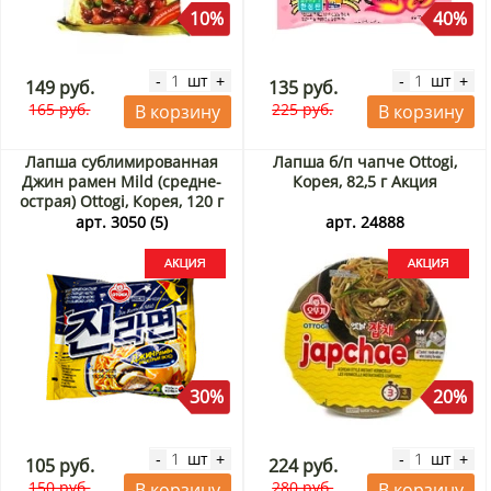
10%
40%
шт
шт
-
+
-
+
149 руб.
135 руб.
165 руб.
225 руб.
В корзину
В корзину
Лапша сублимированная
Лапша б/п чапче Ottogi,
Джин рамен Mild (средне-
Корея, 82,5 г Акция
острая) Ottogi, Корея, 120 г
Акция
арт. 3050 (5)
арт. 24888
30%
20%
шт
шт
-
+
-
+
105 руб.
224 руб.
150 руб.
280 руб.
В корзину
В корзину