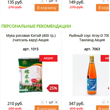
шт
-
+
-
135 руб.
149 руб.
270 руб.
270 руб.
В корзину
В кор
ПЕРСОНАЛЬНЫЕ РЕКОМЕНДАЦИИ
Мука рисовая Китай (400 гр.)
Рыбный соус Aroy-D 700
(чапсаль кару) Акция
Таиланд Акция
арт. 1015
арт. 7063
25%
шт
-
+
-
210 руб.
347 руб.
280 руб.
495 руб.
В корзину
В кор