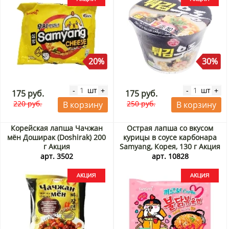
20%
30%
шт
шт
-
+
-
+
175 руб.
175 руб.
220 руб.
250 руб.
В корзину
В корзину
Корейская лапша Чачжан
Острая лапша со вкусом
мён Доширак (Doshirak) 200
курицы в соусе карбонара
г Акция
Samyang, Корея, 130 г Акция
арт. 3502
арт. 10828