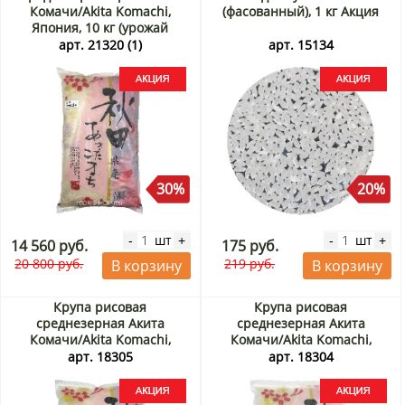
Комачи/Akita Komachi,
(фасованный), 1 кг Акция
Япония, 10 кг (урожай
Ноябрь 2025) Акция
арт. 21320 (1)
арт. 15134
30%
20%
шт
шт
-
+
-
+
14 560 руб.
175 руб.
20 800 руб.
219 руб.
В корзину
В корзину
Крупа рисовая
Крупа рисовая
среднезерная Акита
среднезерная Акита
Комачи/Akita Komachi,
Комачи/Akita Komachi,
Япония, 5 кг (урожай Ноябрь
Япония, 2 кг (урожай Ноябрь
арт. 18305
арт. 18304
2025) Акция
2025) Акция