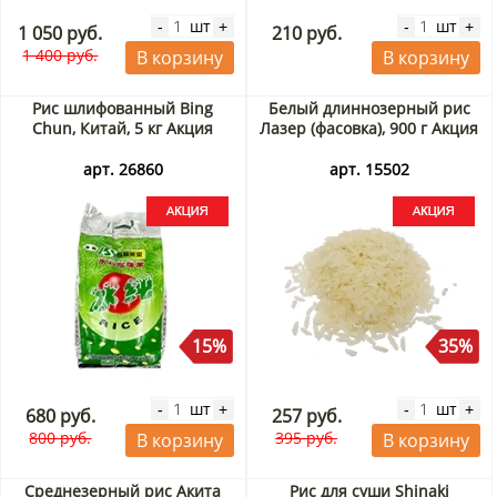
шт
шт
-
+
-
+
1 050 руб.
210 руб.
1 400 руб.
В корзину
В корзину
Рис шлифованный Bing
Белый длиннозерный рис
Chun, Китай, 5 кг Акция
Лазер (фасовка), 900 г Акция
арт. 26860
арт. 15502
15%
35%
шт
шт
-
+
-
+
680 руб.
257 руб.
800 руб.
395 руб.
В корзину
В корзину
Среднезерный рис Акита
Рис для суши Shinaki