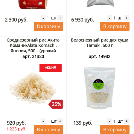
шт
шт
-
+
-
+
2 300 руб.
6 930 руб.
В корзину
В корзину
Среднезерный рис Акита
Белоснежный рис для суши
Комачи/Akita Komachi,
Tamaki, 500 г
Япония, 500 г (урожай
Ноябрь 2025) Акция
арт. 21320
арт. 14932
25%
шт
шт
-
+
-
+
920 руб.
139 руб.
1 225 руб.
В корзину
В корзину