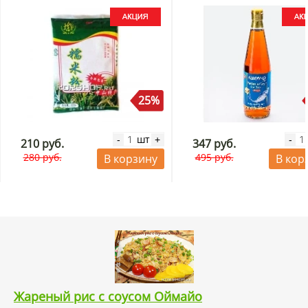
25%
шт
-
+
-
210 руб.
347 руб.
280 руб.
495 руб.
В корзину
В кор
Жареный рис с соусом Оймайо