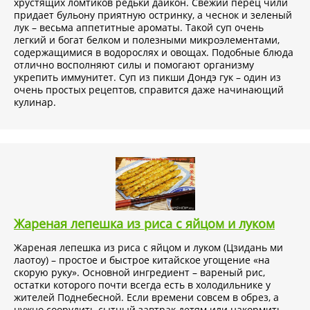
хрустящих ломтиков редьки дайкон. Свежий перец чили
придает бульону приятную остринку, а чеснок и зеленый
лук – весьма аппетитные ароматы. Такой суп очень
легкий и богат белком и полезными микроэлементами,
содержащимися в водорослях и овощах. Подобные блюда
отлично восполняют силы и помогают организму
укрепить иммунитет. Суп из пикши Дондэ гук – один из
очень простых рецептов, справится даже начинающий
кулинар.
Жареная лепешка из риса с яйцом и луком
Жареная лепешка из риса с яйцом и луком (Цзидань ми
лаотоу) – простое и быстрое китайское угощение «на
скорую руку». Основной ингредиент – вареный рис,
остатки которого почти всегда есть в холодильнике у
жителей Поднебесной. Если времени совсем в обрез, а
нужно соорудить сытный завтрак детям или накормить