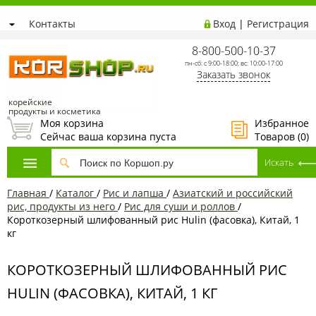
Контакты
Вход
|
Регистрация
8-800-500-10-37
пн-сб: с 9:00-18:00; вс: 10:00-17:00
Заказать звонок
корейские
продукты и косметика
Моя корзина
Избранное
Сейчас ваша корзина пуста
Товаров (
0
)
Главная
/
Каталог
/
Рис и лапша
/
Азиатский и российский
рис, продукты из него
/
Рис для суши и роллов
/
Короткозерный шлифованный рис Hulin (фасовка), Китай, 1
кг
КОРОТКОЗЕРНЫЙ ШЛИФОВАННЫЙ РИС
HULIN (ФАСОВКА), КИТАЙ, 1 КГ