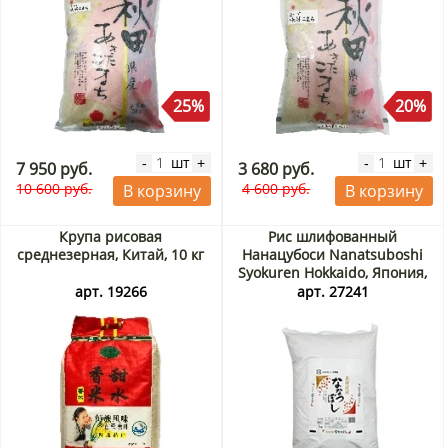
25%
20%
шт
шт
-
+
-
+
7 950 руб.
3 680 руб.
10 600 руб.
4 600 руб.
В корзину
В корзину
Крупа рисовая
Рис шлифованный
среднезерная, Китай, 10 кг
Нанацубоси Nanatsuboshi
Syokuren Hokkaido, Япония,
5 кг
арт. 19266
арт. 27241