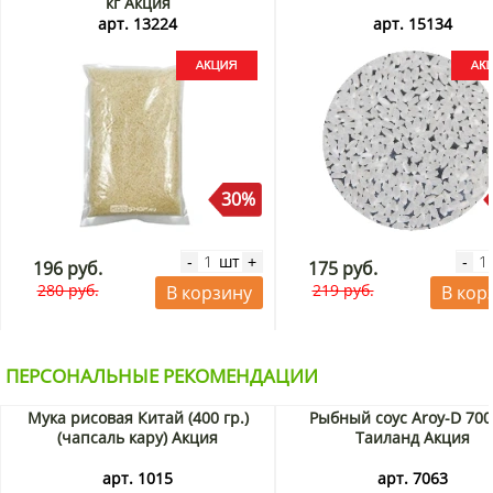
кг Акция
арт. 13224
арт. 15134
30%
шт
-
+
-
196 руб.
175 руб.
280 руб.
219 руб.
В корзину
В кор
ПЕРСОНАЛЬНЫЕ РЕКОМЕНДАЦИИ
Мука рисовая Китай (400 гр.)
Рыбный соус Aroy-D 700
(чапсаль кару) Акция
Таиланд Акция
арт. 1015
арт. 7063