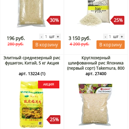
30%
25%
шт
шт
-
+
-
+
196 руб.
3 150 руб.
280 руб.
4 200 руб.
В корзину
В корзину
Элитный среднезерный рис
Круглозерный
фушигон, Китай, 5 кг Акция
шлифованный рис Японика
(первый сорт) Takemura, 800
г
арт. 13224 (1)
арт. 27400
25%