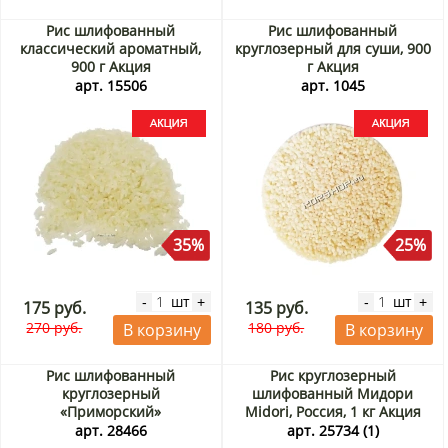
Рис шлифованный
Рис шлифованный
классический ароматный,
круглозерный для суши, 900
900 г Акция
г Акция
арт. 15506
арт. 1045
35%
25%
шт
шт
-
+
-
+
175 руб.
135 руб.
270 руб.
180 руб.
В корзину
В корзину
Рис шлифованный
Рис круглозерный
круглозерный
шлифованный Мидори
«Приморский»
Midori, Россия, 1 кг Акция
(фасованный), 1 кг
арт. 28466
арт. 25734 (1)