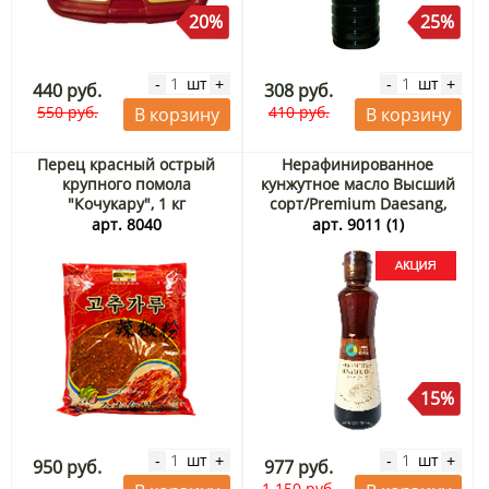
20%
25%
шт
шт
-
+
-
+
440 руб.
308 руб.
550 руб.
410 руб.
В корзину
В корзину
Перец красный острый
Нерафинированное
крупного помола
кунжутное масло Высший
"Кочукару", 1 кг
сорт/Premium Daesang,
Корея, 300 мл Акция
арт. 8040
арт. 9011 (1)
15%
шт
шт
-
+
-
+
950 руб.
977 руб.
1 150 руб.