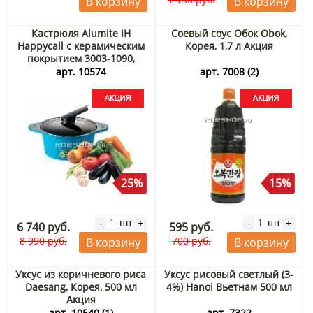
В корзину
В корзину
Кастрюля Alumite IH
Соевый соус Обок Obok,
Happycall с керамическим
Корея, 1,7 л Акция
покрытием 3003-1090,
диаметр 20 см, Корея
арт. 10574
арт. 7008 (2)
Акция
25%
15%
шт
шт
-
+
-
+
6 740 руб.
595 руб.
8 990 руб.
700 руб.
В корзину
В корзину
Уксус из коричневого риса
Уксус рисовый светлый (3-
Daesang, Корея, 500 мл
4%) Hanoi Вьетнам 500 мл
Акция
арт. 10540 (1)
арт. 7322