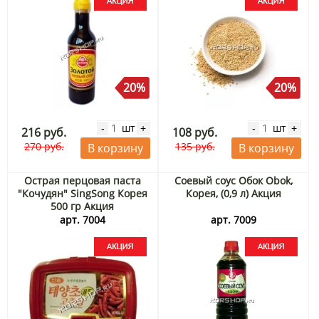
20%
20%
шт
шт
-
+
-
+
216 руб.
108 руб.
270 руб.
135 руб.
В корзину
В корзину
Острая перцовая паста
Соевый соус Обок Obok,
"Кочудян" SingSong Корея
Корея, (0,9 л) Акция
500 гр Акция
арт. 7004
арт. 7009