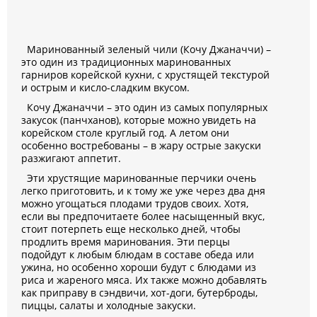
Маринованный зеленый чили (Кочу Джаначчи) –
это один из традиционных маринованных
гарниров корейской кухни, с хрустящей текстурой
и острым и кисло-сладким вкусом.
Кочу Джаначчи – это один из самых популярных
закусок (панчханов), которые можно увидеть на
корейском столе круглый год. А летом они
особенно востребованы – в жару острые закуски
разжигают аппетит.
Эти хрустящие маринованные перчики очень
легко приготовить, и к тому же уже через два дня
можно угощаться плодами трудов своих. Хотя,
если вы предпочитаете более насыщенный вкус,
стоит потерпеть еще несколько дней, чтобы
продлить время маринования. Эти перцы
подойдут к любым блюдам в составе обеда или
ужина, но особенно хороши будут с блюдами из
риса и жареного мяса. Их также можно добавлять
как приправу в сэндвичи, хот-доги, бутерброды,
пиццы, салаты и холодные закуски.