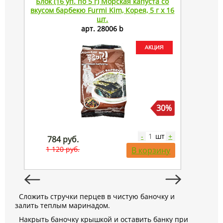
Блок (16 уп. по 5 г) Морская капуста со
Напиток 
вкусом барбекю Furmi Kim, Корея, 5 г х 16
абрикоса
шт.
арт. 28006 b
30%
шт
-
+
784 руб.
79 р
1 120 руб.
250 р
В корзину
Сложить стручки перцев в чистую баночку и
залить теплым маринадом.
Накрыть баночку крышкой и оставить банку при