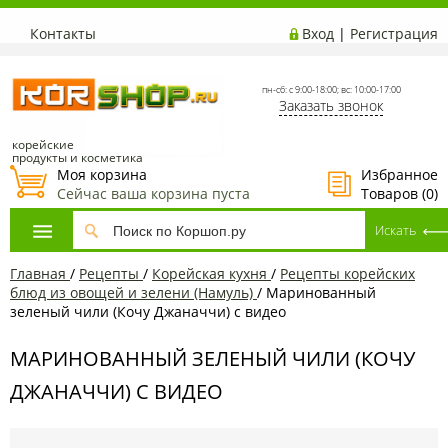
Контакты
Вход
|
Регистрация
пн-сб: с 9:00-18:00; вс: 10:00-17:00
Заказать звонок
корейские
продукты и косметика
Моя корзина
Избранное
Сейчас ваша корзина пуста
Товаров (
0
)
Главная
/
Рецепты
/
Корейская кухня
/
Рецепты корейских
блюд из овощей и зелени (Намуль)
/
Маринованный
зеленый чили (Кочу Джаначчи) с видео
МАРИНОВАННЫЙ ЗЕЛЕНЫЙ ЧИЛИ (КОЧУ
ДЖАНАЧЧИ) С ВИДЕО