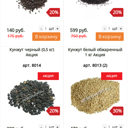
20%
20%
шт
шт
-
+
-
+
140 руб.
599 руб.
175 руб.
750 руб.
В корзину
В корзину
Кунжут черный (0,5 кг)
Кунжут белый обжаренный
Акция
1 кг Акция
арт. 8014
арт. 8013 (2)
20%
30%
шт
шт
-
+
-
+