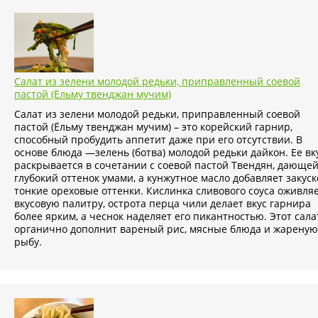
Салат из зелени молодой редьки, приправленный соевой
пастой (Ёльму твенджан мучим)
Салат из зелени молодой редьки, приправленный соевой
пастой (Ёльму твенджан мучим) – это корейский гарнир,
способный пробудить аппетит даже при его отсутствии. В
основе блюда —зелень (ботва) молодой редьки дайкон. Ее вк
раскрывается в сочетании с соевой пастой Твендян, дающе
глубокий оттенок умами, а кунжутное масло добавляет закуск
тонкие ореховые оттенки. Кислинка сливового соуса оживля
вкусовую палитру, острота перца чили делает вкус гарнира
более ярким, а чеснок наделяет его пикантностью. Этот сала
органично дополнит вареный рис, мясные блюда и жареную
рыбу.