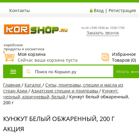
Контакты
Вход
|
Регистрация
пн-сб: с 9:00-18:00; вс: 10:00-17:00
Заказать звонок
корейские
продукты и косметика
Моя корзина
Избранное
Сейчас ваша корзина пуста
Товаров (
0
)
Главная
/
Каталог
/
Супы, приправы, специи и масла из
стран Азии
/
Азиатские специи и приправы
/
Кунжут:
черный, коричневый, белый
/
Кунжут белый обжаренный,
200 г
КУНЖУТ БЕЛЫЙ ОБЖАРЕННЫЙ, 200 Г
АКЦИЯ