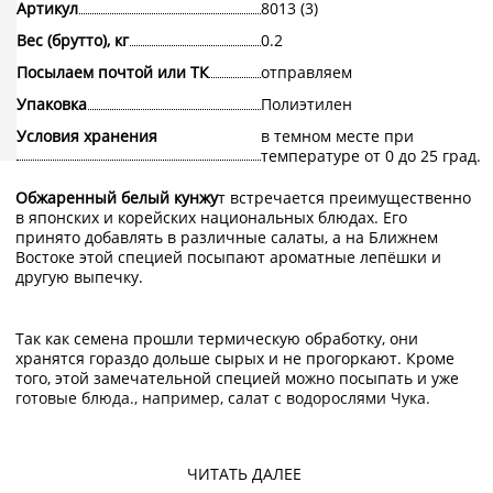
Артикул
8013 (3)
Вес (брутто), кг
0.2
Посылаем почтой или ТК
отправляем
Упаковка
Полиэтилен
Условия хранения
в темном месте при
температуре от 0 до 25 град.
Обжаренный белый кунжу
т встречается преимущественно
в японских и корейских национальных блюдах. Его
принято добавлять в различные салаты, а на Ближнем
Востоке этой специей посыпают ароматные лепёшки и
другую выпечку.
Так как семена прошли термическую обработку, они
хранятся гораздо дольше сырых и не прогоркают. Кроме
того, этой замечательной специей можно посыпать и уже
готовые блюда., например, салат с водорослями Чука.
Рецепт салата Чука
ЧИТАТЬ ДАЛЕЕ