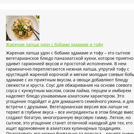
Жареная лапша удон с бобами эдамаме и тофу
Жареная лапша удон с бобами эдамаме и тофу – это сытное
вегетарианское блюдо паназиатской кухни, которое приятно
удивит гармонией вкусов и простотой исполнения. В нем
гармонично переплетаются нежная лапша, упругий тофу с
хрустящей жареной корочкой и мягкие молодые соевые боб
эдамаме с их приятным вкусом, а овощи добавляют блюду
свежести и хруста. Соус для обжаривания на основе соевого
соуса с кунжутным маслом, соком лайма, перцем и имбирем
наделяет блюдо узнаваемым азиатским характером. Это
угощение подойдет и для домашнего семейного ужина, и для
встречи с друзьями. Вегетарианская версия вок-лапши не
теряет в глубине вкуса – все ингредиенты в этом блюде вмес
создают богатую, многогранную вкусовую гамму. Легкое, но
сытное, это угощение станет отличной находкой для тех, кто
ищет вдохновение в азиатских кулинарных традициях.
Приготовить его можно буквально за полчаса – рецепт очен