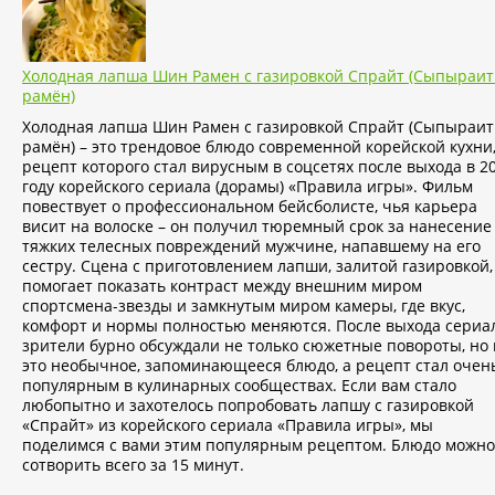
Холодная лапша Шин Рамен с газировкой Спрайт (Сыпыраи
рамён)
Холодная лапша Шин Рамен с газировкой Спрайт (Сыпыраи
рамён) – это трендовое блюдо современной корейской кухни
рецепт которого стал вирусным в соцсетях после выхода в 2
году корейского сериала (дорамы) «Правила игры». Фильм
повествует о профессиональном бейсболисте, чья карьера
висит на волоске – он получил тюремный срок за нанесение
тяжких телесных повреждений мужчине, напавшему на его
сестру. Сцена с приготовлением лапши, залитой газировкой,
помогает показать контраст между внешним миром
спортсмена-звезды и замкнутым миром камеры, где вкус,
комфорт и нормы полностью меняются. После выхода сериа
зрители бурно обсуждали не только сюжетные повороты, но 
это необычное, запоминающееся блюдо, а рецепт стал очен
популярным в кулинарных сообществах. Если вам стало
любопытно и захотелось попробовать лапшу с газировкой
«Спрайт» из корейского сериала «Правила игры», мы
поделимся с вами этим популярным рецептом. Блюдо можно
сотворить всего за 15 минут.