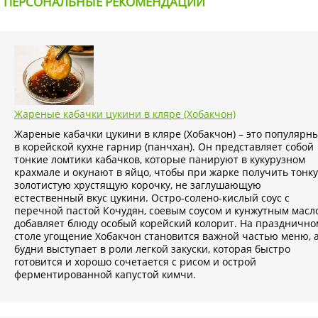
ПЕРСОНАЛЬНЫЕ РЕКОМЕНДАЦИИ
Жареные кабачки цукини в кляре (Хобакчон)
Жареные кабачки цукини в кляре (Хобакчон) – это популярн
в корейской кухне гарнир (панчхан). Он представляет собой
тонкие ломтики кабачков, которые панируют в кукурузном
крахмале и окунают в яйцо, чтобы при жарке получить тонк
золотистую хрустящую корочку, не заглушающую
естественный вкус цукини. Остро-солено-кислый соус с
перечной пастой Кочудян, соевым соусом и кунжутным масл
добавляет блюду особый корейский колорит. На празднично
столе угощение Хобакчон становится важной частью меню, а
будни выступает в роли легкой закуски, которая быстро
готовится и хорошо сочетается с рисом и острой
ферментированной капустой кимчи.