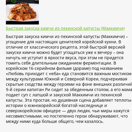
Быстрая закуска кимчи из пекинской капусты (Маккимчи)
Быстрая закуска кимчи из пекинской капусты (Маккимчи) –
угощение для настоящих ценителей корейской кухни. В
отличие от классического рецепта, этой быстрой версией
закуски кимчи можно будет угощаться уже к вечеру – она
ничуть не уступит в яркости вкуса, при этом не придется
томить себя длительным ожиданием ферментации. В
корейском 16-серийном фильме (дораме) под названием
«Любовь приходит с неба» еда становится важным мостиком
между культурами Южной и Северной Кореи, подчеркивая
скрытые сходства между героями на фоне внешних различий
9-й серии капитан Ри сидит за обеденным столом, а его мам
подает суп с лапшой и закуской Маккимчи из пекинской
капусты. Эта простая, но душевная сцена добавляет теплоты
истории о южнокорейской богатой наследнице и
северокорейском офицере — двух людях, чьи миры кажутся
несовместимыми, но постепенно герои обнаруживают, что
между ними куда больше общего, чем казалось.