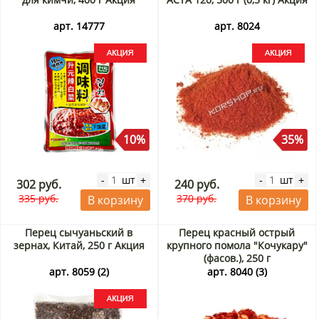
арт. 14777
арт. 8024
10%
35%
шт
шт
-
+
-
+
302 руб.
240 руб.
335 руб.
370 руб.
В корзину
В корзину
Перец сычуаньский в
Перец красный острый
зернах, Китай, 250 г Акция
крупного помола "Кочукару"
(фасов.), 250 г
арт. 8059 (2)
арт. 8040 (3)