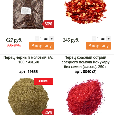
30%
шт
шт
-
+
-
+
627 руб.
245 руб.
895 руб.
В корзину
В корзину
Перец черный молотый в/с,
Перец красный острый
100 г Акция
среднего помола Кочукару
без семян (фасов.), 250 г
арт. 19635
арт. 8040 (2)
25%