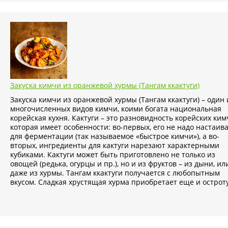
Закуска кимчи из оранжевой хурмы (Тангам ккактуги)
Закуска кимчи из оранжевой хурмы (Тангам ккактуги) – один 
многочисленных видов кимчи, коими богата национальная
корейская кухня. Кактуги – это разновидность корейских ким
которая имеет особенности: во-первых, его не надо настаив
для ферментации (так называемое «быстрое кимчи»), а во-
вторых, ингредиенты для кактуги нарезают характерными
кубиками. Кактуги может быть приготовлено не только из
овощей (редька, огурцы и пр.), но и из фруктов – из дыни, ил
даже из хурмы. Тангам ккактуги получается с любопытным
вкусом. Сладкая хрустящая хурма приобретает еще и остроту