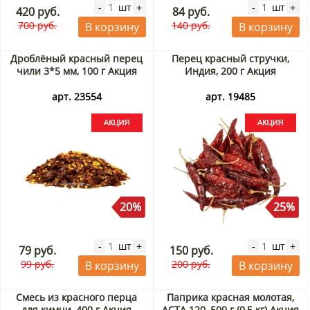
шт
шт
-
+
-
+
420 руб.
84 руб.
700 руб.
140 руб.
В корзину
В корзину
Дроблёный красный перец
Перец красный стручки,
чили 3*5 мм, 100 г Акция
Индия, 200 г Акция
арт. 23554
арт. 19485
20%
25%
шт
шт
-
+
-
+
79 руб.
150 руб.
99 руб.
200 руб.
В корзину
В корзину
Смесь из красного перца
Паприка красная молотая,
для кимчи, 400 г Акция
АСТА 120, 500 г (0,5 кг) Акция