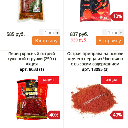
10%
шт
шт
-
+
-
+
585 руб.
837 руб.
930 руб.
В корзину
В корзину
Перец красный острый
Острая приправа на основе
сушеный стручки (250 г)
жгучего перца из Чхонъяна
Акция
с высоким содержанием
капсаицина, Корея, 25 г
арт. 8033 (1)
арт. 18095 (3)
Акция
40%
40%