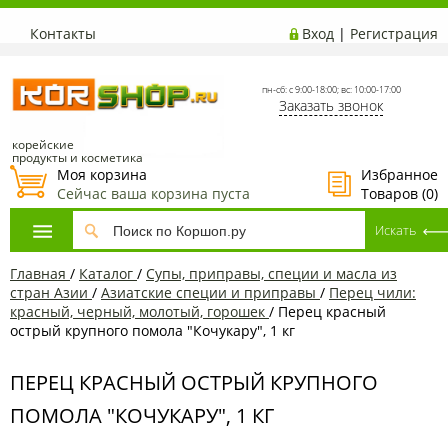
Контакты
Вход
|
Регистрация
пн-сб: с 9:00-18:00; вс: 10:00-17:00
Заказать звонок
корейские
продукты и косметика
Моя корзина
Избранное
Сейчас ваша корзина пуста
Товаров (
0
)
Главная
/
Каталог
/
Супы, приправы, специи и масла из
стран Азии
/
Азиатские специи и приправы
/
Перец чили:
красный, черный, молотый, горошек
/
Перец красный
острый крупного помола "Кочукару", 1 кг
ПЕРЕЦ КРАСНЫЙ ОСТРЫЙ КРУПНОГО
ПОМОЛА "КОЧУКАРУ", 1 КГ