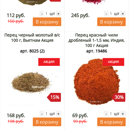
шт
шт
-
+
-
+
112 руб.
245 руб.
150 руб.
В корзину
В корзину
Перец черный молотый в/с
Перец красный чили
100 г, Вьетнам Акция
дробленый 1-1,5 мм, Индия,
100 г Акция
арт. 8025 (2)
арт. 19486
15%
30%
шт
шт
-
+
-
+
168 руб.
69 руб.
198 руб.
99 руб.
В корзину
В корзину