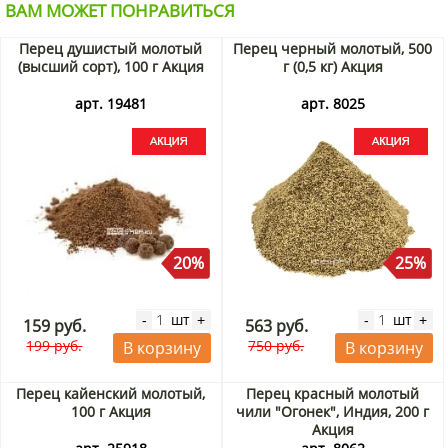
ВАМ МОЖЕТ ПОНРАВИТЬСЯ
Перец душистый молотый
Перец черный молотый, 500
(высший сорт), 100 г Акция
г (0,5 кг) Акция
арт. 19481
арт. 8025
20%
25%
шт
шт
-
+
-
+
159 руб.
563 руб.
199 руб.
750 руб.
В корзину
В корзину
Перец кайенский молотый,
Перец красный молотый
100 г Акция
чили "Огонек", Индия, 200 г
Акция