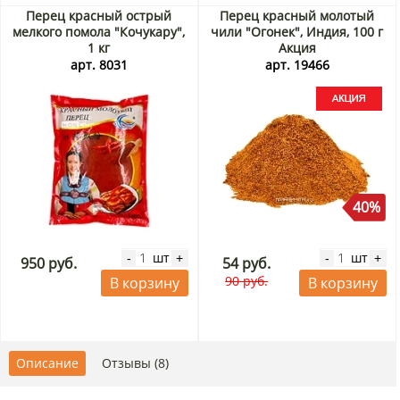
Перец красный острый
Перец красный молотый
мелкого помола "Кочукару",
чили "Огонек", Индия, 100 г
1 кг
Акция
арт. 8031
арт. 19466
40%
шт
шт
-
+
-
+
950 руб.
54 руб.
90 руб.
В корзину
В корзину
Описание
Отзывы (8)