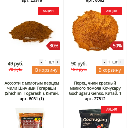
арт. 25918
арт. 8062
30%
50%
шт
шт
-
+
-
+
49 руб.
90 руб.
70 руб.
180 руб.
В корзину
В корзину
Ассорти с молотым перцем
Перец чили красный
чили Шичими Тогараши
мелкого помола Кочукару
(Shichimi Togarashi), Китай,
Gochugaru Genso, Китай, 1
300 г
кг Акция
арт. 8031 (1)
арт. 27812