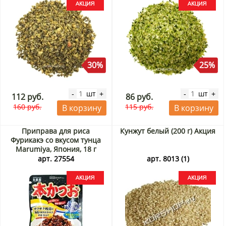
30%
25%
шт
шт
-
+
-
+
112 руб.
86 руб.
160 руб.
115 руб.
В корзину
В корзину
Приправа для риса
Кунжут белый (200 г) Акция
Фурикакэ со вкусом тунца
Marumiya, Япония, 18 г
Акция
арт. 27554
арт. 8013 (1)