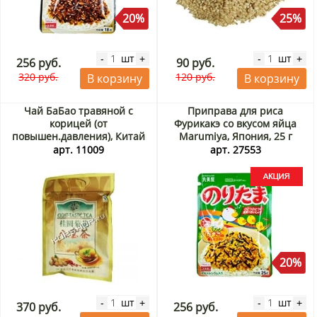
20%
25%
шт
шт
-
+
-
+
256 руб.
90 руб.
320 руб.
120 руб.
В корзину
В корзину
Чай БаБао травяной с
Приправа для риса
корицей (от
Фурикакэ со вкусом яйца
повышен.давления), Китай
Marumiya, Япония, 25 г
Акция
арт. 11009
арт. 27553
20%
шт
шт
-
+
-
+
370 руб.
256 руб.