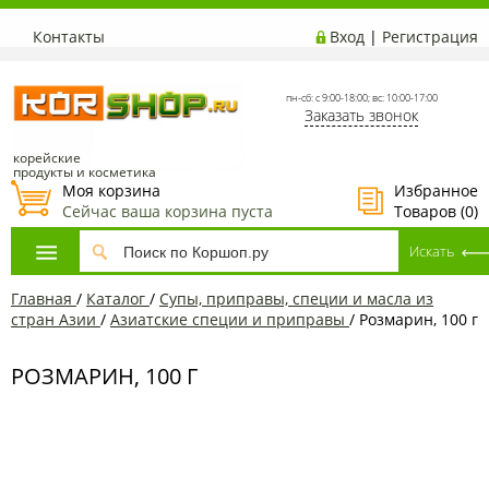
Контакты
Вход
|
Регистрация
пн-сб: с 9:00-18:00; вс: 10:00-17:00
Заказать звонок
корейские
продукты и косметика
Моя корзина
Избранное
Сейчас ваша корзина пуста
Товаров (
0
)
Главная
/
Каталог
/
Супы, приправы, специи и масла из
стран Азии
/
Азиатские специи и приправы
/
Розмарин, 100 г
РОЗМАРИН, 100 Г