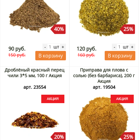
40%
25%
шт
шт
-
+
-
+
90 руб.
120 руб.
150 руб.
160 руб.
В корзину
В корзину
Дроблёный красный перец
Приправа для плова с
чили 3*5 мм, 100 г Акция
солью (без барбариса), 200 г
Акция
арт. 23554
арт. 19504
20%
25%