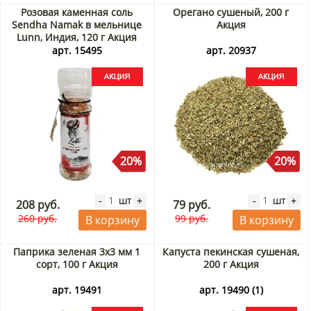
Розовая каменная соль
Орегано сушеный, 200 г
Sendha Namak в мельнице
Акция
Lunn, Индия, 120 г Акция
арт. 15495
арт. 20937
20%
20%
шт
шт
-
+
-
+
208 руб.
79 руб.
260 руб.
99 руб.
В корзину
В корзину
Паприка зеленая 3х3 мм 1
Капуста пекинская сушеная,
сорт, 100 г Акция
200 г Акция
арт. 19491
арт. 19490 (1)