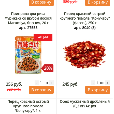
320 руб.
В корзину
В корзину
Приправа для риса
Перец красный острый
Фурикакэ со вкусом лосося
крупного помола "Кочукару"
Marumiya, Япония, 20 г
(фасов.), 250 г
Акция
арт. 27555
арт. 8040 (3)
20%
шт
шт
-
+
-
+
256 руб.
245 руб.
320 руб.
В корзину
В корзину
Перец красный острый
Орех мускатный дробленый
крупного помола
(0,2 кг) Акция
"Кочукару", 1 кг