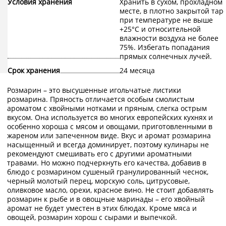
Условия хранения
Хранить в сухом, прохладном
месте, в плотно закрытой таре
при температуре не выше
+25°С и относительной
влажности воздуха не более
75%. Избегать попадания
прямых солнечных лучей.
Срок хранения
24 месяца
Розмарин – это высушенные игольчатые листики
розмарина. Пряность отличается особым смолистым
ароматом с хвойными нотками и пряным, слегка острым
вкусом. Она используется во многих европейских кухнях и
особенно хороша с мясом и овощами, приготовленными в
жареном или запеченном виде. Вкус и аромат розмарина
насыщенный и всегда доминирует, поэтому кулинары не
рекомендуют смешивать его с другими ароматными
травами. Но можно подчеркнуть его качества, добавив в
блюдо с розмарином сушеный гранулированный чеснок,
черный молотый перец, морскую соль, цитрусовые,
оливковое масло, орехи, красное вино. Не стоит добавлять
розмарин к рыбе и в овощные маринады – его хвойный
аромат не будет уместен в этих блюдах. Кроме мяса и
овощей, розмарин хорош с сырами и выпечкой.