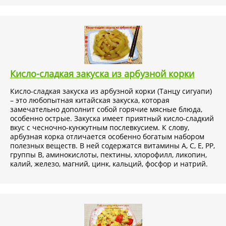
Кисло-сладкая закуска из арбузной корки
Кисло-сладкая закуска из арбузной корки (Танцу сигуапи)
– это любопытная китайская закуска, которая
замечательно дополнит собой горячие мясные блюда,
особенно острые. Закуска имеет приятный кисло-сладкий
вкус с чесночно-кунжутным послевкусием. К слову,
арбузная корка отличается особенно богатым набором
полезных веществ. В ней содержатся витамины А, С, Е, РР,
группы В, аминокислоты, пектины, хлорофилл, ликопин,
калий, железо, магний, цинк, кальций, фосфор и натрий.