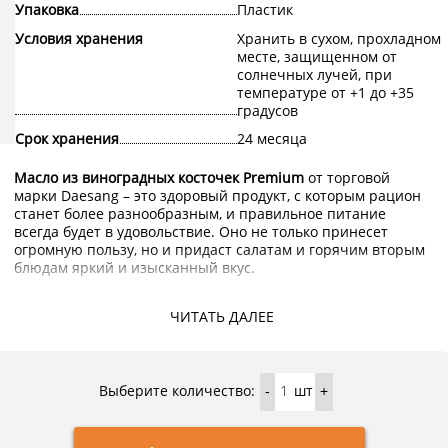
Упаковка
Пластик
Условия хранения
Хранить в сухом, прохладном
месте, защищенном от
солнечных лучей, при
температуре от +1 до +35
градусов
Срок хранения
24 месяца
Масло из виноградных косточек Premium
от торговой
марки Daesang – это здоровый продукт, с которым рацион
станет более разнообразным, и правильное питание
всегда будет в удовольствие. Оно не только принесет
огромную пользу, но и придаст салатам и горячим вторым
блюдам яркий и изысканный вкус.
При нагревании виноградное масло не теряет своих
свойств, потому его можно использовать для жарки и даже
ЧИТАТЬ ДАЛЕЕ
фритюра. Оно обогащает пищу витаминами А, С и Е, а
также позволяет восполнить нехватку ненасыщенных
жиров. В этом продукте много кислот Омега-6 и Омега-9,
потому его употребление рекомендуется людям всех
Выберите количество:
шт
-
+
возрастов.
Благодаря этому продукту улучшается состояние стенок