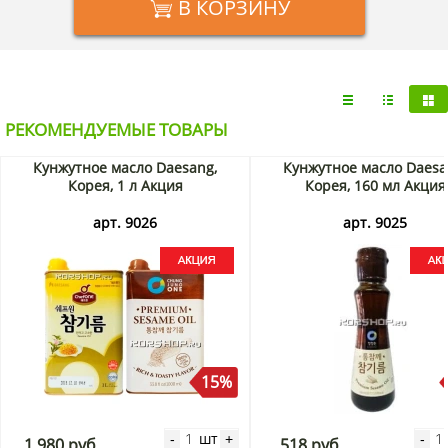
сосудов, уменьшается воспаление слизистой оболочки
В КОРЗИНУ
желудка при язвенной болезни и гастрите. Масло из
виноградных косточек помогает продлить молодость, а
также тормозит опухолевые процессы.
Купить масло из виноградных косточек Premium Daesang с
доставкой на дом по Москве и Подмосковью можно в
интернет-магазине KorShop.ru.
РЕКОМЕНДУЕМЫЕ ТОВАРЫ
Кунжутное масло Daesang,
Кунжутное масло Daesa
Корея, 1 л Акция
Корея, 160 мл Акция
арт. 9026
арт. 9025
15%
шт
-
+
-
1 980 руб.
518 руб.