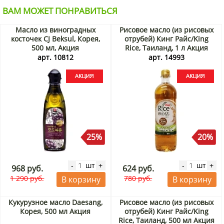
ВАМ МОЖЕТ ПОНРАВИТЬСЯ
Масло из виноградных
Рисовое масло (из рисовых
косточек CJ Beksul, Корея,
отрубей) Кинг Райс/King
500 мл, Акция
Rice, Таиланд, 1 л Акция
арт. 10812
арт. 14993
25%
20%
шт
шт
-
+
-
+
968 руб.
624 руб.
1 290 руб.
780 руб.
В корзину
В корзину
Кукурузное масло Daesang,
Рисовое масло (из рисовых
Корея, 500 мл Акция
отрубей) Кинг Райс/King
Rice, Таиланд, 500 мл Акция