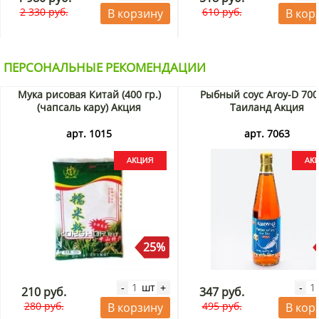
2 330 руб.
610 руб.
В корзину
В кор
ПЕРСОНАЛЬНЫЕ РЕКОМЕНДАЦИИ
Мука рисовая Китай (400 гр.)
Рыбный соус Aroy-D 700
(чапсаль кару) Акция
Таиланд Акция
арт. 1015
арт. 7063
25%
шт
-
+
-
210 руб.
347 руб.
280 руб.
495 руб.
В корзину
В кор