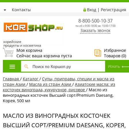
Контакты
Вход
|
Регистрация
8-800-500-10-37
пн-сб: с 9:00-18:00; вс: 10:00-17:00
Заказать звонок
корейские
продукты и косметика
Моя корзина
Избранное
Сейчас ваша корзина пуста
Товаров (
0
)
Главная
/
Каталог
/
Супы, приправы, специи и масла из
стран Азии
/
Масла из стран Азии
/
Азиатские масла: из
косточек винограда, кукурузное, рисовое
/
Масло из
виноградных косточек Высший сорт/Premium Daesang,
Корея, 500 мл
МАСЛО ИЗ ВИНОГРАДНЫХ КОСТОЧЕК
ВЫСШИЙ СОРТ/PREMIUM DAESANG, КОРЕЯ,