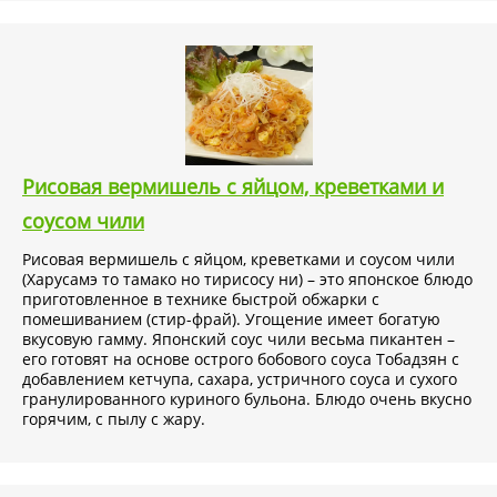
Состав:
100% кунжут.
Срок годности 18 месяцев, хранить при комнатной
температуре.
Тэги:
кунжутное масло, корейские продукты, масло из
семян кунжута, корейские приправы, сезамовое масло,
Рисовая вермишель с яйцом, креветками и
Daesang
соусом чили
Рисовая вермишель с яйцом, креветками и соусом чили
(Харусамэ то тамако но тирисосу ни) – это японское блюдо
приготовленное в технике быстрой обжарки с
помешиванием (стир-фрай). Угощение имеет богатую
вкусовую гамму. Японский соус чили весьма пикантен –
его готовят на основе острого бобового соуса Тобадзян с
добавлением кетчупа, сахара, устричного соуса и сухого
гранулированного куриного бульона. Блюдо очень вкусно
горячим, с пылу с жару.