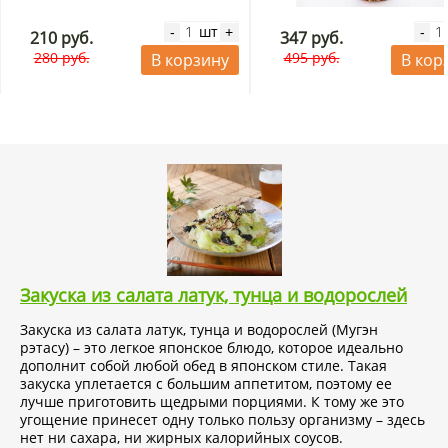
Нормализует жировой обмен;
Регулирует уровень сахара в крови;
шт
-
+
-
210 руб.
347 руб.
Улучшает состояние волос, кожи и ногтей;
280 руб.
495 руб.
В корзину
В кор
Снижает уровень холестерина в крови.
Закуска из салата латук, тунца и водорослей
Закуска из салата латук, тунца и водорослей (Мугэн
рэтасу) – это легкое японское блюдо, которое идеально
дополнит собой любой обед в японском стиле. Такая
закуска уплетается с большим аппетитом, поэтому ее
лучше приготовить щедрыми порциями. К тому же это
угощение принесет одну только пользу организму – здесь
нет ни сахара, ни жирных калорийных соусов.