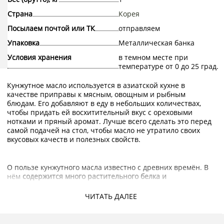
Страна
Корея
Посылаем почтой или ТК
отправляем
Упаковка
Металлическая банка
Условия хранения
в темном месте при
температуре от 0 до 25 град.
Кунжутное масло используется в азиатской кухне в
качестве приправы к мясным, овощным и рыбным
блюдам. Его добавляют в еду в небольших количествах,
чтобы придать ей восхитительный вкус с ореховыми
нотками и пряный аромат. Лучше всего сделать это перед
самой подачей на стол, чтобы масло не утратило своих
вкусовых качеств и полезных свойств.
О пользе кунжутного масла известно с древних времён. В
нём
содержится много растительного белка и
легкоусваиваемых жиров
, что делает его ценным
продуктом вегетарианского питания. Кроме того, в масле в
ЧИТАТЬ ДАЛЕЕ
большом количестве содержатся природные
антиоксиданты сквален и сезамол, витамины D, E, B1, B2,
B3, A, C, а также калий, кремний, фосфор, цинк, магний.