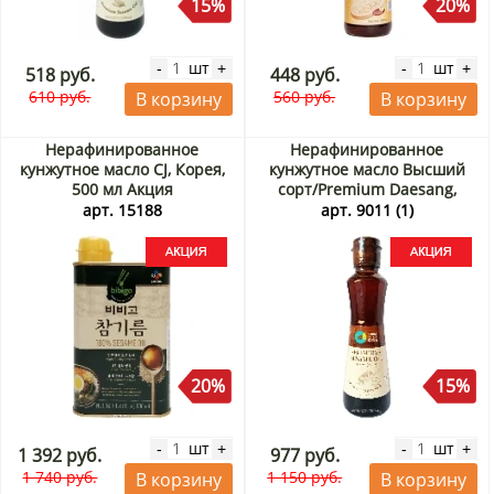
15%
20%
шт
шт
-
+
-
+
518 руб.
448 руб.
610 руб.
560 руб.
В корзину
В корзину
Нерафинированное
Нерафинированное
кунжутное масло CJ, Корея,
кунжутное масло Высший
500 мл Акция
сорт/Premium Daesang,
Корея, 300 мл Акция
арт. 15188
арт. 9011 (1)
20%
15%
шт
шт
-
+
-
+
1 392 руб.
977 руб.
1 740 руб.
1 150 руб.
В корзину
В корзину