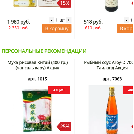
15%
шт
-
+
-
1 980 руб.
518 руб.
2 330 руб.
610 руб.
В корзину
В кор
ПЕРСОНАЛЬНЫЕ РЕКОМЕНДАЦИИ
Мука рисовая Китай (400 гр.)
Рыбный соус Aroy-D 700
(чапсаль кару) Акция
Таиланд Акция
арт. 1015
арт. 7063
Масло из семян кунжута оказывает крайне благотворное
влияние на организм:
Улучшает работу эндокринной, нервной и сердечно-
сосудистой системы;
Способствует улучшению зрения;
Укрепляет иммунитет;
Нейтрализует пагубное влияние токсинов, солей
25%
тяжёлых металлов, радионуклидов;