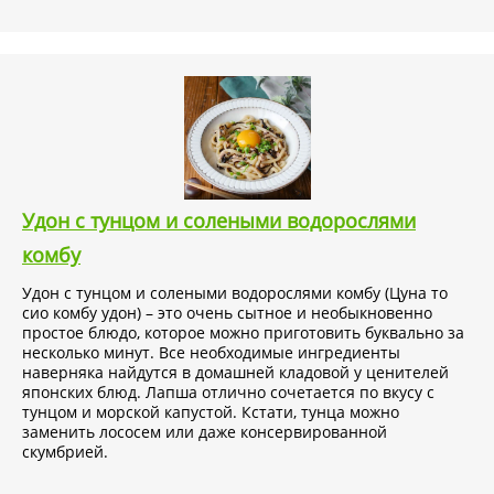
Удон с тунцом и солеными водорослями
комбу
Удон с тунцом и солеными водорослями комбу (Цуна то
сио комбу удон) – это очень сытное и необыкновенно
простое блюдо, которое можно приготовить буквально за
несколько минут. Все необходимые ингредиенты
Купить кунжутное масло Daesang и другие качественные
наверняка найдутся в домашней кладовой у ценителей
продукты питания из Кореи можно в интернет-магазине
японских блюд. Лапша отлично сочетается по вкусу с
KorShop.ru
. На нашем сайте представлены отличные
тунцом и морской капустой. Кстати, тунца можно
азиатские товары, которые помогут Вам питаться не
заменить лососем или даже консервированной
только вкусно, но и с пользой для здоровья.
скумбрией.