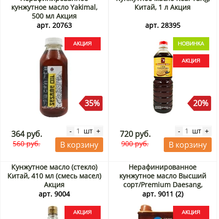
кунжутное масло Yakimal,
Китай, 1 л Акция
500 мл Акция
арт. 20763
арт. 28395
35%
20%
шт
шт
-
+
-
+
364 руб.
720 руб.
560 руб.
900 руб.
В корзину
В корзину
Кунжутное масло (стекло)
Нерафинированное
Китай, 410 мл (смесь масел)
кунжутное масло Высший
Акция
сорт/Premium Daesang,
Корея, 1,65 л Акция
арт. 9004
арт. 9011 (2)