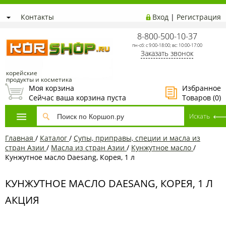
Контакты
Вход
|
Регистрация
8-800-500-10-37
пн-сб: с 9:00-18:00; вс: 10:00-17:00
Заказать звонок
корейские
продукты и косметика
Моя корзина
Избранное
Сейчас ваша корзина пуста
Товаров (
0
)
Главная
/
Каталог
/
Супы, приправы, специи и масла из
стран Азии
/
Масла из стран Азии
/
Кунжутное масло
/
Кунжутное масло Daesang, Корея, 1 л
КУНЖУТНОЕ МАСЛО DAESANG, КОРЕЯ, 1 Л
АКЦИЯ