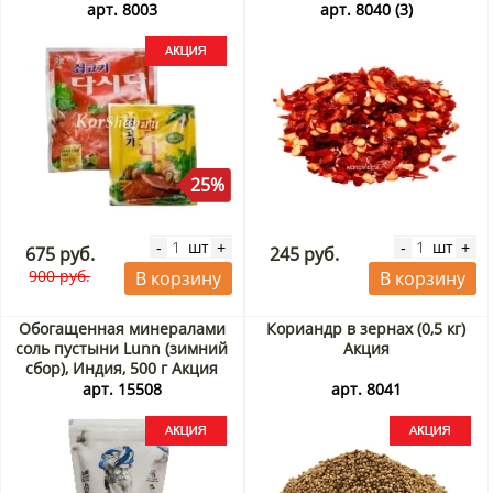
арт. 8003
арт. 8040 (3)
25%
шт
шт
-
+
-
+
675 руб.
245 руб.
900 руб.
В корзину
В корзину
Обогащенная минералами
Кориандр в зернах (0,5 кг)
соль пустыни Lunn (зимний
Акция
сбор), Индия, 500 г Акция
арт. 15508
арт. 8041