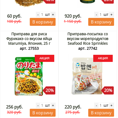
шт
шт
-
+
-
+
60 руб.
920 руб.
100 руб.
1 150 руб.
В корзину
В корзину
Приправа для риса
Приправа-посыпка со
Фурикакэ со вкусом яйца
вкусом морепродуктов
Marumiya, Япония, 25 г
Seafood Rice Sprinkles
Акция
Daesang, Корея, 24 г Акция
арт. 27553
арт. 27742
20%
20%
шт
шт
-
+
-
+
256 руб.
220 руб.
320 руб.
275 руб.
В корзину
В корзину