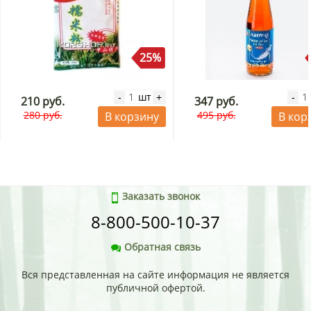
Срок годности 1 год.
Тэги:
японские приправы, чёрный кунжут, приправа для
мяса, японские продукты, свойства кунжута, приправа для
25%
риса, кунжут с соевым соусом
шт
-
+
-
210 руб.
347 руб.
280 руб.
495 руб.
В корзину
В кор
Заказать звонок
8-800-500-10-37
Обратная связь
Вся представленная на сайте информация не является
публичной офертой.