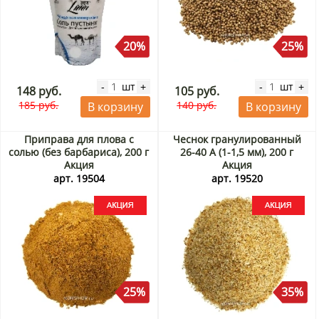
20%
25%
шт
шт
-
+
-
+
148 руб.
105 руб.
185 руб.
140 руб.
В корзину
В корзину
Приправа для плова с
Чеснок гранулированный
солью (без барбариса), 200 г
26-40 А (1-1,5 мм), 200 г
Акция
Акция
арт. 19504
арт. 19520
25%
35%