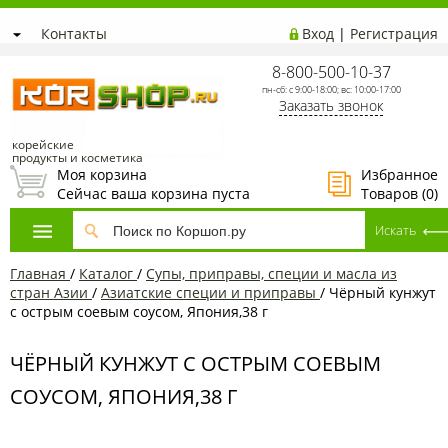
Контакты
Вход
|
Регистрация
8-800-500-10-37
пн-сб: с 9:00-18:00; вс: 10:00-17:00
Заказать звонок
корейские
продукты и косметика
Моя корзина
Избранное
Сейчас ваша корзина пуста
Товаров (
0
)
Главная
/
Каталог
/
Супы, приправы, специи и масла из
стран Азии
/
Азиатские специи и приправы
/
Чёрный кунжут
с острым соевым соусом, Япония,38 г
ЧЁРНЫЙ КУНЖУТ С ОСТРЫМ СОЕВЫМ
СОУСОМ, ЯПОНИЯ,38 Г