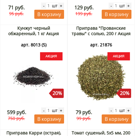
шт
шт
-
+
-
+
71 руб.
129 руб.
95 руб.
199 руб.
В корзину
В корзину
Кунжут черный
Приправа "Прованские
обжаренный, 1 кг Акция
травы" с солью, 200 г Акция
арт. 8013 (5)
арт. 21876
20%
20%
шт
шт
-
+
-
+
599 руб.
79 руб.
750 руб.
99 руб.
В корзину
В корзину
Приправа Карри (острая),
Томат сушеный, 5х5 мм, 200