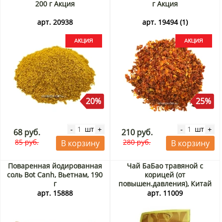
200 г Акция
г Акция
арт. 20938
арт. 19494 (1)
20%
25%
шт
шт
-
+
-
+
68 руб.
210 руб.
85 руб.
280 руб.
В корзину
В корзину
Поваренная йодированная
Чай БаБао травяной с
соль Bot Canh, Вьетнам, 190
корицей (от
г
повышен.давления), Китай
арт. 15888
арт. 11009