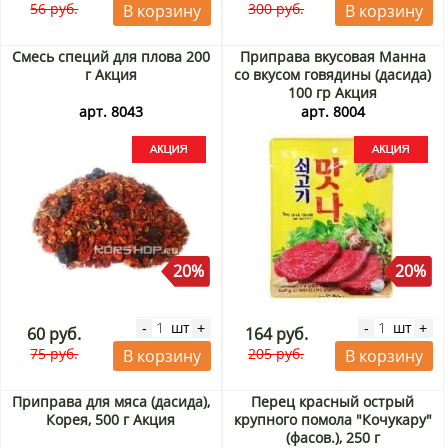
56 руб.
300 руб.
В корзину
В корзину
Смесь специй для плова 200
Приправа вкусовая Манна
г Акция
со вкусом говядины (дасида)
100 гр Акция
арт. 8043
арт. 8004
20%
20%
шт
шт
-
+
-
+
60 руб.
164 руб.
75 руб.
205 руб.
В корзину
В корзину
Приправа для мяса (дасида),
Перец красный острый
Корея, 500 г Акция
крупного помола "Кочукару"
(фасов.), 250 г