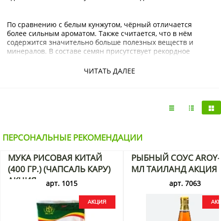
По сравнению с белым кунжутом, чёрный отличается
более сильным ароматом. Также считается, что в нём
содержится значительно больше полезных веществ и
минералов. В составе семян присутствует рекордное
количество кальция, а также содержится много магния,
фосфора и калия.
ЧИТАТЬ ДАЛЕЕ
Регулярное употребление
чёрного кунжута
позволит
укрепить ногти, приведёт к улучшению состояния волос и
кожи. Кроме того, эта приправа способствует
постепенному снижению веса, помогает снизить уровень
холестерина и улучшает самочувствие во время
ПЕРСОНАЛЬНЫЕ РЕКОМЕНДАЦИИ
менопаузы у женщин после 45 лет.
МУКА РИСОВАЯ КИТАЙ
РЫБНЫЙ СОУС AROY-
(400 ГР.) (ЧАПСАЛЬ КАРУ)
МЛ ТАИЛАНД АКЦИЯ
Ч
ёрный кунжут со специями купить
по низкой цене можно
в интернет-магазине японских продуктов
KorShop.ru
. Мы
АКЦИЯ
арт. 1015
арт. 7063
предлагаем продукцию известных азиатских брендов и
оформляем доставку товаров по Москве и России.