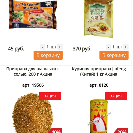
шт
шт
-
+
-
+
45 руб.
370 руб.
В корзину
В корзину
Приправа для шашлыка с
Куриная приправа Jiafeng
солью, 200 г Акция
(Китай) 1 кг Акция
арт. 19506
арт. 8120
40%
20%