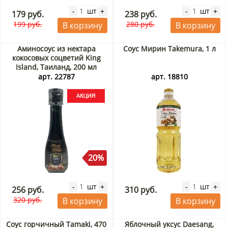
шт
шт
-
+
-
+
179 руб.
238 руб.
199 руб.
280 руб.
В корзину
В корзину
Аминосоус из нектара
Соус Мирин Takemura, 1 л
кокосовых соцветий King
Island, Таиланд, 200 мл
Акция
арт. 22787
арт. 18810
20%
шт
шт
-
+
-
+
256 руб.
310 руб.
320 руб.
В корзину
В корзину
Соус горчичный Tamaki, 470
Яблочный уксус Daesang,