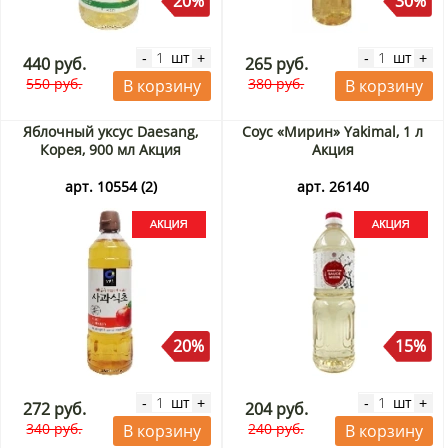
20%
30%
шт
шт
-
+
-
+
440 руб.
265 руб.
550 руб.
380 руб.
В корзину
В корзину
Яблочный уксус Daesang,
Соус «Мирин» Yakimal, 1 л
Корея, 900 мл Акция
Акция
арт. 10554 (2)
арт. 26140
20%
15%
шт
шт
-
+
-
+
272 руб.
204 руб.
340 руб.
240 руб.
В корзину
В корзину