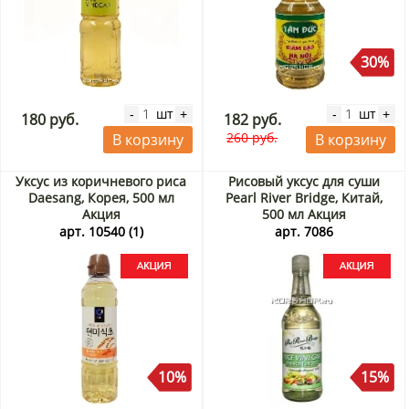
30%
шт
шт
-
+
-
+
180 руб.
182 руб.
260 руб.
В корзину
В корзину
Уксус из коричневого риса
Рисовый уксус для суши
Daesang, Корея, 500 мл
Pearl River Bridge, Китай,
Акция
500 мл Акция
арт. 10540 (1)
арт. 7086
10%
15%