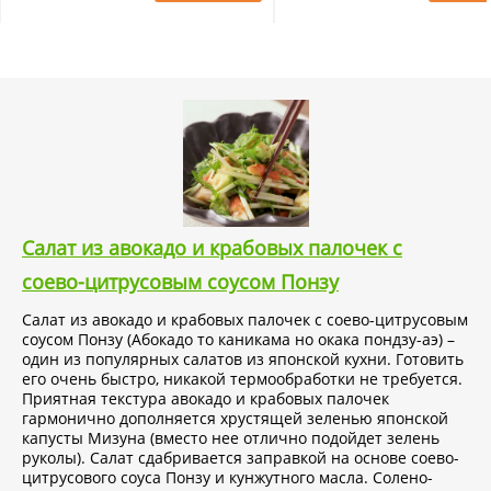
Салат из авокадо и крабовых палочек с
соево-цитрусовым соусом Понзу
Салат из авокадо и крабовых палочек с соево-цитрусовым
соусом Понзу (Абокадо то каникама но окака пондзу-аэ) –
один из популярных салатов из японской кухни. Готовить
его очень быстро, никакой термообработки не требуется.
Приятная текстура авокадо и крабовых палочек
гармонично дополняется хрустящей зеленью японской
капусты Мизуна (вместо нее отлично подойдет зелень
руколы). Салат сдабривается заправкой на основе соево-
цитрусового соуса Понзу и кунжутного масла. Солено-