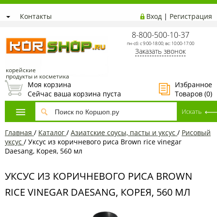
Контакты
Вход
|
Регистрация
8-800-500-10-37
пн-сб: с 9:00-18:00; вс: 10:00-17:00
Заказать звонок
корейские
продукты и косметика
Моя корзина
Избранное
Сейчас ваша корзина пуста
Товаров (
0
)
Главная
/
Каталог
/
Азиатские соусы, пасты и уксус
/
Рисовый
уксус
/
Уксус из коричневого риса Brown rice vinegar
Daesang, Корея, 560 мл
УКСУС ИЗ КОРИЧНЕВОГО РИСА BROWN
RICE VINEGAR DAESANG, КОРЕЯ, 560 МЛ