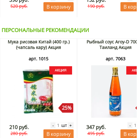
390 руб.
152 руб.
520 руб.
190 руб.
В корзину
В кор
ПЕРСОНАЛЬНЫЕ РЕКОМЕНДАЦИИ
Мука рисовая Китай (400 гр.)
Рыбный соус Aroy-D 700
(чапсаль кару) Акция
Таиланд Акция
арт. 1015
арт. 7063
25%
шт
-
+
-
210 руб.
347 руб.
280 руб.
495 руб.
В корзину
В кор