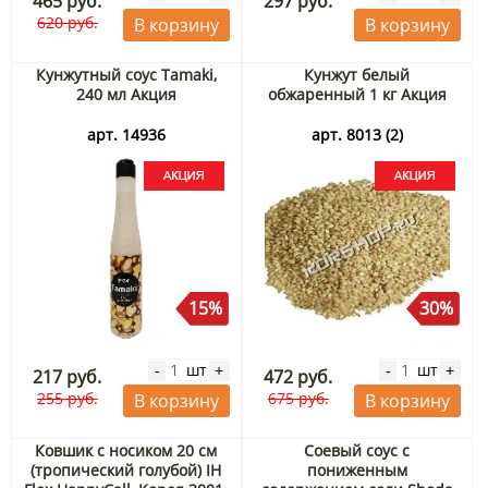
465 руб.
297 руб.
620 руб.
В корзину
В корзину
Кунжутный соус Tamaki,
Кунжут белый
240 мл Акция
обжаренный 1 кг Акция
арт. 14936
арт. 8013 (2)
15%
30%
шт
шт
-
+
-
+
217 руб.
472 руб.
255 руб.
675 руб.
В корзину
В корзину
Ковшик с носиком 20 см
Соевый соус с
(тропический голубой) IH
пониженным