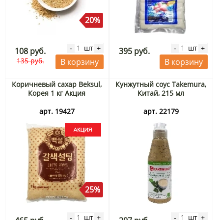
20%
шт
шт
-
+
-
+
108 руб.
395 руб.
135 руб.
В корзину
В корзину
Коричневый сахар Beksul,
Кунжутный соус Takemura,
Корея 1 кг Акция
Китай, 215 мл
арт. 19427
арт. 22179
25%
шт
шт
-
+
-
+