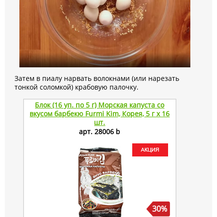
Затем в пиалу нарвать волокнами (или нарезать
тонкой соломкой) крабовую палочку.
Блок (16 уп. по 5 г) Морская капуста со
Лапша 
вкусом барбекю Furmi Kim, Корея, 5 г х 16
Чамке
шт.
арт. 28006 b
30%