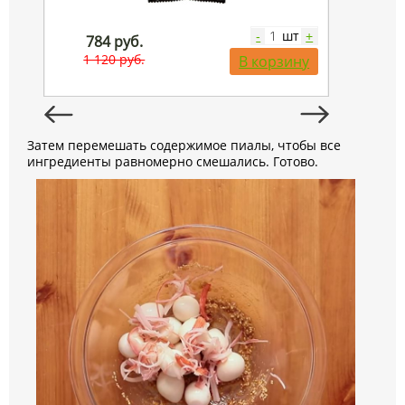
шт
-
+
784 руб.
139 
1 120 руб.
199 р
В корзину
Затем перемешать содержимое пиалы, чтобы все
ингредиенты равномерно смешались. Готово.