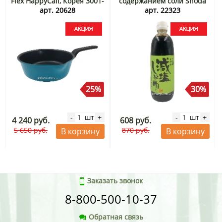
Flex HappyCall, Корея 3001-
содержанием соли Shoda
0518 Акция
Shoyu, Япония, 500 мл
арт. 20628
арт. 22323
Акция
25%
30%
шт
шт
-
+
-
+
4 240 руб.
608 руб.
5 650 руб.
870 руб.
В корзину
В корзину
Заказать звонок
8-800-500-10-37
Обратная связь