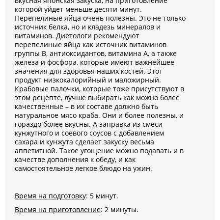
вкусная японская закуска, на приготовление
которой уйдет меньше десяти минут.
Перепелиные яйца очень полезны. Это не только
источник белка, но и кладезь минералов и
витаминов. Диетологи рекомендуют
перепелиные яйца как источник витаминов
группы В, антиоксидантов, витамина А, а также
железа и фосфора, которые имеют важнейшее
значения для здоровья наших костей. Этот
продукт низкокалорийный и маложирный.
Крабовые палочки, которые тоже присутствуют в
этом рецепте, лучше выбирать как можно более
качественные – в их составе должно быть
натуральное мясо краба. Они и более полезны, и
гораздо более вкусны. А заправка из смеси
кунжутного и соевого соусов с добавлением
сахара и кунжута сделает закуску весьма
аппетитной. Такое угощение можно подавать и в
качестве дополнения к обеду, и как
самостоятельное легкое блюдо на ужин.
Время на подготовку
: 5 минут.
Время на приготовление
: 2 минуты.