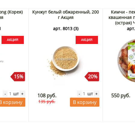
ong (Корея)
Кунжут белый обжаренный, 200
Кимчи - пе
ия
г Акция
квашенная 
(острая) 
1
арт. 8013 (3)
арт.
15%
20%
шт
шт
-
+
-
+
108 руб.
550 руб.
135 руб.
В корзину
В корзину