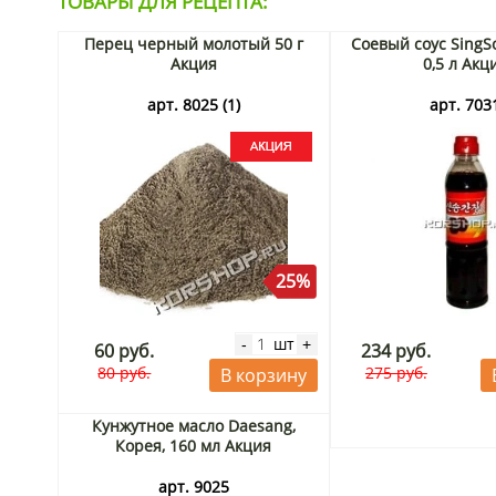
ТОВАРЫ ДЛЯ РЕЦЕПТА:
Перец черный молотый 50 г
Соевый соус SingS
Акция
0,5 л Акц
арт. 8025 (1)
арт. 703
25%
шт
-
+
60 руб.
234 руб.
80 руб.
275 руб.
В корзину
Кунжутное масло Daesang,
Корея, 160 мл Акция
арт. 9025