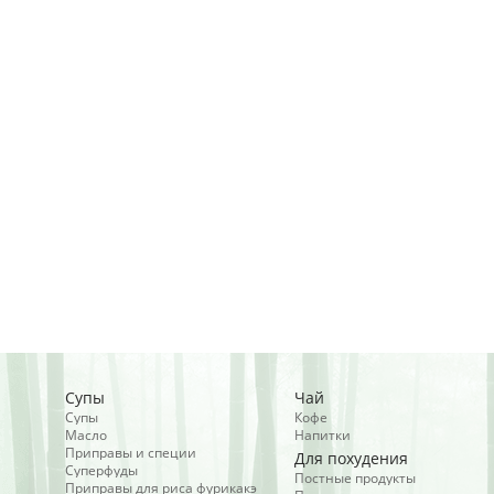
Супы
Чай
Супы
Кофе
Масло
Напитки
Приправы и специи
Для похудения
Суперфуды
Постные продукты
Приправы для риса фурикакэ