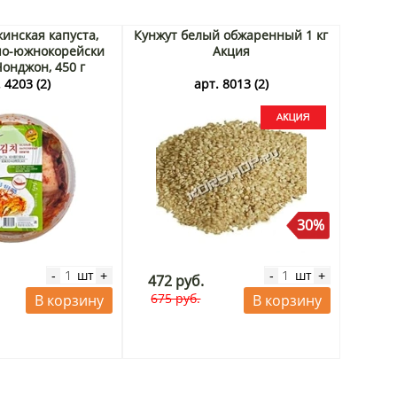
кинская капуста,
Кунжут белый обжаренный 1 кг
по-южнокорейски
Акция
Чонджон, 450 г
 4203 (2)
арт. 8013 (2)
30%
шт
шт
-
+
-
+
472 руб.
675 руб.
В корзину
В корзину