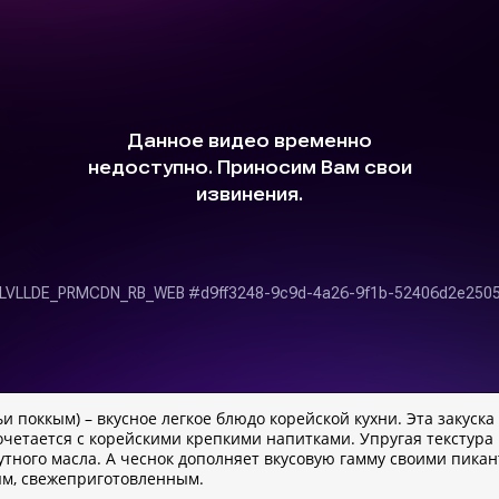
поккым) – вкусное легкое блюдо корейской кухни. Эта закуска (
сочетается с корейскими крепкими напитками. Упругая тексту
тного масла. А чеснок дополняет вкусовую гамму своими пикан
ым, свежеприготовленным.