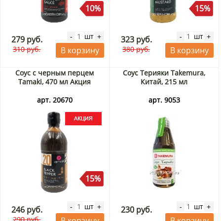
10%
15%
шт
шт
-
+
-
+
279 руб.
323 руб.
310 руб.
380 руб.
В корзину
В корзину
Соус с черным перцем
Соус Терияки Takemura,
Tamaki, 470 мл Акция
Китай, 215 мл
арт. 20670
арт. 9053
15%
шт
шт
-
+
-
+
246 руб.
230 руб.
290 руб.
В корзину
В корзину