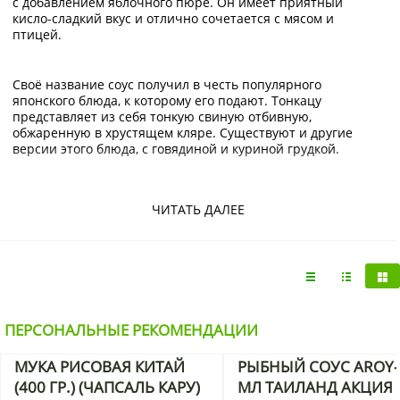
с добавлением яблочного пюре. Он имеет приятный
кисло-сладкий вкус и отлично сочетается с мясом и
птицей.
Своё название соус получил в честь популярного
японского блюда, к которому его подают. Тонкацу
представляет из себя тонкую свиную отбивную,
обжаренную в хрустящем кляре. Существуют и другие
версии этого блюда, с говядиной и куриной грудкой.
Хотя этот соус, как и одноимённое блюдо, появился лишь в
ЧИТАТЬ ДАЛЕЕ
конце 19-го века, он успел завоевать сердца как японцев,
так и европейцев, благодаря своему
универсальному вкусу,
густой и нежирной консистенции и приятному аромату.
Если замариновать мясо в соусе Тонкацу, через несколько
часов оно станет очень мягким, благодаря воздействию
ПЕРСОНАЛЬНЫЕ РЕКОМЕНДАЦИИ
фруктовых кислот. Пропитанная соусом отбивная
непременно получится вкусной и сочной.
МУКА РИСОВАЯ КИТАЙ
РЫБНЫЙ СОУС AROY-
(400 ГР.) (ЧАПСАЛЬ КАРУ)
МЛ ТАИЛАНД АКЦИЯ
Соус не только значительно улучшает вкус еды, но и