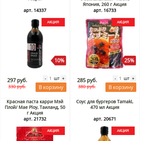
Япония, 260 г Акция
арт. 14337
арт. 16733
10%
25%
шт
шт
-
+
-
+
297 руб.
285 руб.
330 руб.
380 руб.
В корзину
В корзину
Красная паста карри Мэй
Соус для бургеров Tamaki,
Плой/ Mae Ploy, Таиланд, 50
470 мл Акция
г Акция
арт. 21732
арт. 20671