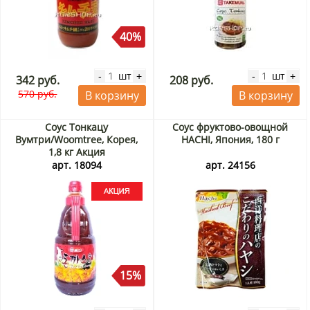
40%
шт
шт
-
+
-
+
342 руб.
208 руб.
570 руб.
В корзину
В корзину
Соус Тонкацу
Соус фруктово-овощной
Вумтри/Woomtree, Корея,
HACHI, Япония, 180 г
1,8 кг Акция
арт. 18094
арт. 24156
15%