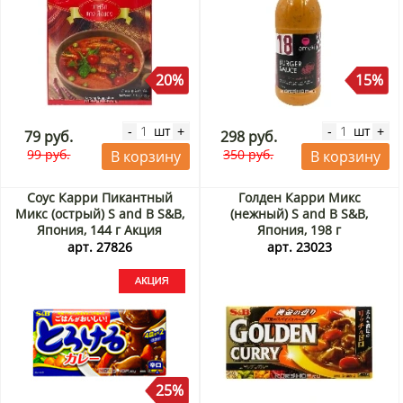
20%
15%
шт
шт
-
+
-
+
79 руб.
298 руб.
99 руб.
350 руб.
В корзину
В корзину
Соус Карри Пикантный
Голден Карри Микс
Микс (острый) S and B S&B,
(нежный) S and B S&B,
Япония, 144 г Акция
Япония, 198 г
арт. 27826
арт. 23023
25%