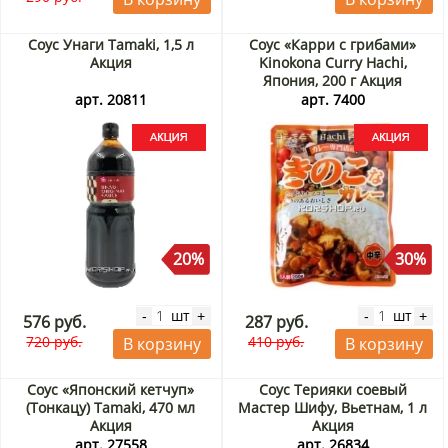
Соус Унаги Tamaki, 1,5 л
Соус «Карри с грибами»
Акция
Kinokona Curry Hachi,
Япония, 200 г Акция
арт. 20811
арт. 7400
20%
30%
шт
шт
-
+
-
+
576 руб.
287 руб.
720 руб.
410 руб.
В корзину
В корзину
Соус «Японский кетчуп»
Соус Терияки соевый
(Тонкацу) Tamaki, 470 мл
Мастер Шифу, Вьетнам, 1 л
Акция
Акция
арт. 27558
арт. 26834