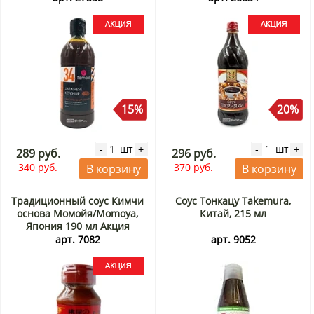
15%
20%
шт
шт
-
+
-
+
289 руб.
296 руб.
340 руб.
370 руб.
В корзину
В корзину
Традиционный соус Кимчи
Соус Тонкацу Takemura,
основа Момойя/Momoya,
Китай, 215 мл
Япония 190 мл Акция
арт. 7082
арт. 9052