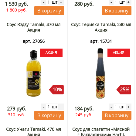
шт
шт
-
+
-
+
1 530 руб.
280 руб.
1 800 руб.
В корзину
В корзину
Соус Юдзу Tamaki, 470 мл
Соус Терияки Tamaki, 240 мл
Акция
Акция
арт. 27056
арт. 15731
10%
25%
шт
шт
-
+
-
+
279 руб.
184 руб.
310 руб.
245 руб.
В корзину
В корзину
Соус Унаги Tamaki, 470 мл
Соус для спагетти «Мясной
Акция
с баклажанами» Hachi,