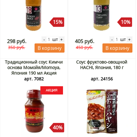
15%
10%
шт
шт
-
+
-
+
298 руб.
405 руб.
350 руб.
450 руб.
В корзину
В корзину
Традиционный соус Кимчи
Соус фруктово-овощной
основа Момойя/Momoya,
HACHI, Япония, 180 г
Япония 190 мл Акция
арт. 7082
арт. 24156
40%