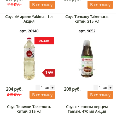
410 руб.
В корзину
В корзину
Соус «Мирин» Yakimal, 1 л
Соус Тонкацу Takemura,
Акция
Китай, 215 мл
арт. 26140
арт. 9052
15%
шт
шт
-
+
-
+
204 руб.
208 руб.
240 руб.
В корзину
В корзину
Соус Терияки Takemura,
Соус с черным перцем
Китай, 215 мл
Tamaki, 470 мл Акция