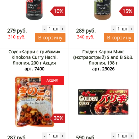
10%
15%
шт
шт
-
+
-
+
279 руб.
289 руб.
310 руб.
340 руб.
В корзину
В корзину
Соус «Карри с грибами»
Голден Карри Микс
Kinokona Curry Hachi,
(экстраострый) S and B S&B,
Япония, 200 г Акция
Япония, 198 г
арт. 7400
арт. 23026
30%
шт
шт
-
+
-
+
287 руб.
590 руб.