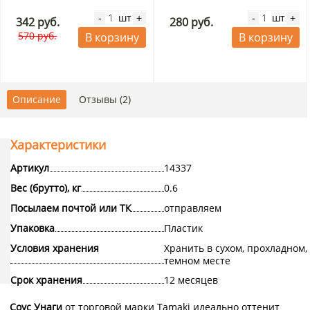
шт
шт
-
+
-
+
342 руб.
280 руб.
570 руб.
В корзину
В корзину
Описание
Отзывы (2)
Характеристики
Артикул
14337
Вес (брутто), кг
0.6
Посылаем почтой или ТК
отправляем
Упаковка
Пластик
Условия хранения
Хранить в сухом, прохладном,
темном месте
Срок хранения
12 месяцев
Соус Унаги
от торговой марки Tamaki идеально оттенит