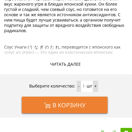
вкус жареного угря в блюдах японской кухни. Он более
густой и сладкий, чем соевый соус, но готовится на его
основе и так же является источником антиоксидантов. С
ним пища будет лучше усваиваться, а организм получит
подпитку для защиты от вредного воздействия свободных
радикалов.
Соус Унаги (う な ぎ の た れ, переводится с японского как
«соус из угря») — это один из классических японских
соусов, широко используемых в национальной кухне.
Классический рецепт соуса унаги это: полстакана соевого
ЧИТАТЬ ДАЛЕЕ
соуса, полстакана рисового вина, сахар и приправа
хондаши. Хондаши — приправа, которая представляет
собой растворимые гранулы рыбного бульона.
Выберите количество:
шт
-
+
Купить соус Унаги Kasho с доставкой на дом по Москве и
Подмосковью можно в интернет-магазине KorShop.ru
В КОРЗИНУ