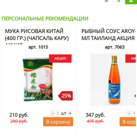
ПЕРСОНАЛЬНЫЕ РЕКОМЕНДАЦИИ
МУКА РИСОВАЯ КИТАЙ
РЫБНЫЙ СОУС AROY-
(400 ГР.) (ЧАПСАЛЬ КАРУ)
МЛ ТАИЛАНД АКЦИЯ
АКЦИЯ
арт. 1015
арт. 7063
25%
шт
-
+
-
210 руб.
347 руб.
280 руб.
495 руб.
В корзину
В кор