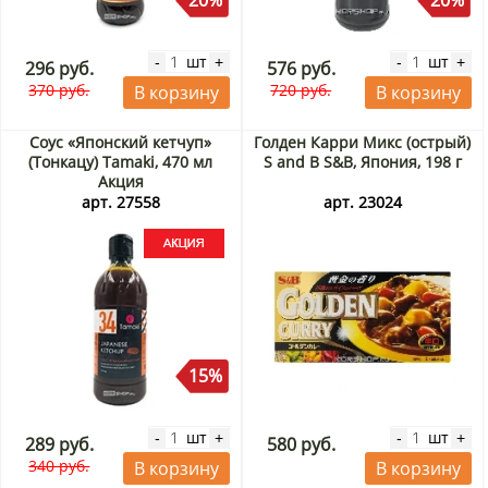
20%
20%
шт
шт
-
+
-
+
296 руб.
576 руб.
370 руб.
720 руб.
В корзину
В корзину
Соус «Японский кетчуп»
Голден Карри Микс (острый)
(Тонкацу) Tamaki, 470 мл
S and B S&B, Япония, 198 г
Акция
арт. 27558
арт. 23024
15%
шт
шт
-
+
-
+
289 руб.
580 руб.
340 руб.
В корзину
В корзину