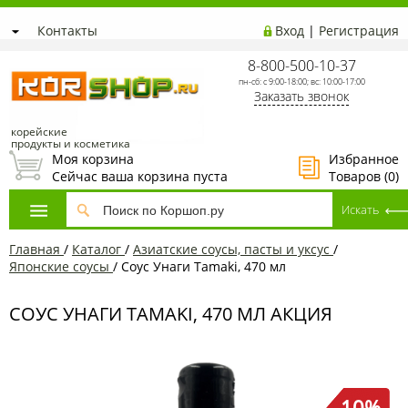
Контакты
Вход
|
Регистрация
8-800-500-10-37
пн-сб: с 9:00-18:00; вс: 10:00-17:00
Заказать звонок
корейские
продукты и косметика
Моя корзина
Избранное
Сейчас ваша корзина пуста
Товаров (
0
)
Главная
/
Каталог
/
Азиатские соусы, пасты и уксус
/
Японские соусы
/
Соус Унаги Tamaki, 470 мл
СОУС УНАГИ TAMAKI, 470 МЛ АКЦИЯ
10%