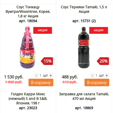
Соус Тонкацу
Соус Терияки Tamaki, 1,5 л
Вумтри/Woomtree, Корея,
Акция
1,8 кг Акция
арт. 18094
арт. 15731 (2)
15%
20%
шт
шт
-
+
-
+
1 530 руб.
488 руб.
1 800 руб.
610 руб.
В корзину
В корзину
Голден Карри Микс
Заправка для салата Tamaki,
(нежный) S and B S&B,
470 мл Акция
Япония, 198 г
арт. 23023
арт. 18869