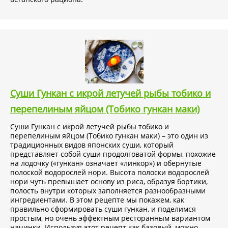
Суши Гункан с икрой летучей рыбы тобико и
перепелиным яйцом (Тобико гункан маки)
Суши Гункан с икрой летучей рыбы тобико и
перепелиным яйцом (Тобико гункан маки) – это один из
традиционных видов японских суши, который
представляет собой суши продолговатой формы, похожие
на лодочку («гункан» означает «линкор») и обернутые
полоской водорослей нори. Высота полоски водорослей
нори чуть превышает основу из риса, образуя бортики,
полость внутри которых заполняется разнообразными
ингредиентами. В этом рецепте мы покажем, как
правильно сформировать суши гункан, и поделимся
простым, но очень эффектным ресторанным вариантом
начинки. Используя этот рецепт как базовый, можно