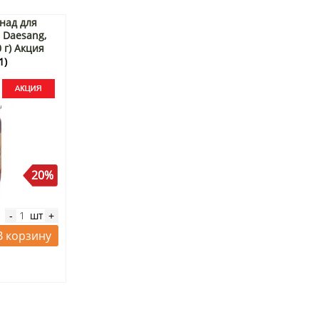
над для
 Daesang,
 г) Акция
1)
20%
шт
-
+
В корзину