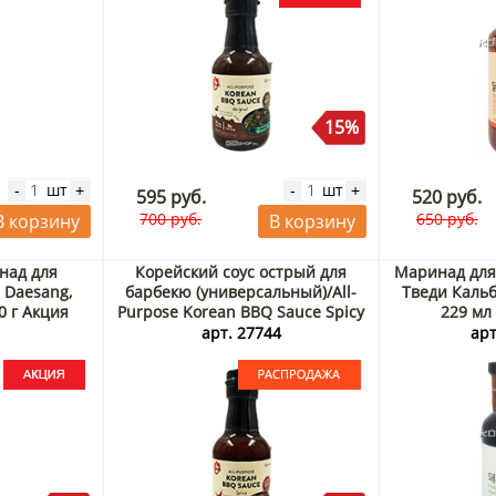
15%
шт
шт
-
+
-
+
595 руб.
520 руб.
700 руб.
650 руб.
В корзину
В корзину
над для
Корейский соус острый для
Маринад для
 Daesang,
барбекю (универсальный)/All-
Тведи Кальб
0 г Акция
Purpose Korean BBQ Sauce Spicy
229 мл 
Daesang, Корея, 340 г. Срок до
5
арт. 27744
арт
18.08.2026. Распродажа