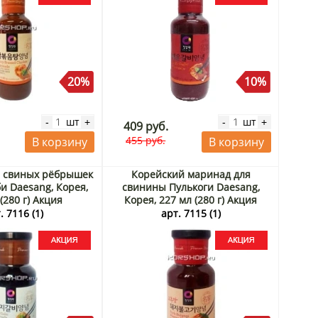
20%
10%
шт
шт
-
+
-
+
409 руб.
455 руб.
В корзину
В корзину
 свиных рёбрышек
Корейский маринад для
и Daesang, Корея,
свинины Пулькоги Daesang,
(280 г) Акция
Корея, 227 мл (280 г) Акция
. 7116 (1)
арт. 7115 (1)