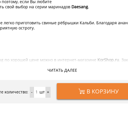
поэтому, если Вы любите
ть свой выбор на серии маринадов
Daesang
.
е легко приготовить свиные рёбрышки Кальби. Благодаря анан
приятную остроту.
ng по хорошей цене можно в интернет-магазине
KorShop.ru
. За
ходя из дома.
ЧИТАТЬ ДАЛЕЕ
 сироп, грушевое пюре, яблочное пюре, киви пюре, ананасовое 
дь, моно- и диглицериды, динатрия 5-инозинат, динатрия 5-гуа
В КОРЗИНУ
е количество:
шт
-
+
ратуре (не выше 35 градусов).
 Кальби, соус для рёбрышек, корейские товары, соус для свин