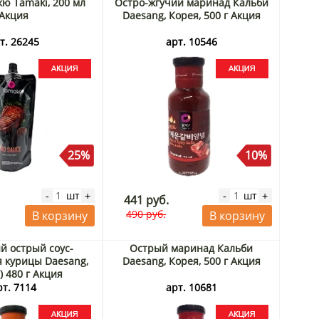
кю Tamaki, 200 мл
Остро-жгучий маринад Кальби
Акция
Daesang, Корея, 500 г Акция
т. 26245
арт. 10546
25%
10%
шт
шт
-
+
-
+
441 руб.
490 руб.
В корзину
В корзину
й острый соус-
Острый маринад Кальби
 курицы Daesang,
Daesang, Корея, 500 г Акция
) 480 г Акция
рт. 7114
арт. 10681