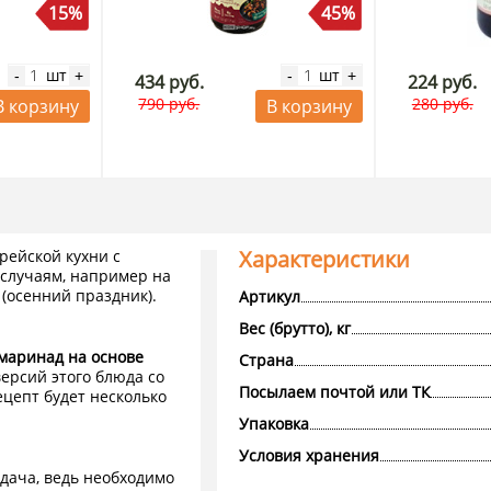
15%
45%
шт
шт
-
+
-
+
434 руб.
224 руб.
790 руб.
280 руб.
В корзину
В корзину
Характеристики
рейской кухни с
 случаям, например на
 (осенний праздник).
Артикул
Вес (брутто), кг
маринад на основе
Страна
версий этого блюда со
Посылаем почтой или ТК
цепт будет несколько
Упаковка
Условия хранения
адача, ведь необходимо