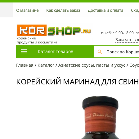
О магазине
Как сделать заказ
Доставка и оплата
Ски
пн-сб: с 9:00-18:00; в
корейские
Заказать з
продукты и косметика
Каталог товаров
Главная
/
Каталог
/
Азиатские соусы, пасты и уксус
/
Соу
КОРЕЙСКИЙ МАРИНАД ДЛЯ СВИНЫХ