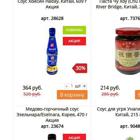
Соус Хойсин Haday, Китай, 609 г
Паста Чу Хоу (Chu 
Акция
River Bridge, Китай,
арт. 28628
арт. 737
30%
шт
-
+
364 руб.
214 руб.
520 руб.
285 руб.
В корзину
Медово-горчичный соус
Соус для угря Унаг
Эзельнара/Eselnara, Корея, 470 г
Китай, 215
Акция
арт. 23674
арт. 904