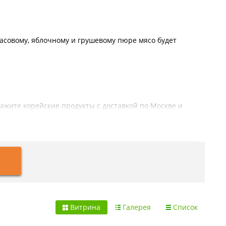
асовому, яблочному и грушевому пюре мясо будет
кажите корейские продукты с доставкой по Москве и
пюре, чеснок, редис, черный перец, имбирь, соль,
нилатциклазы, гуаровая камедь.
Витрина
Галерея
Список
ины, корейский соус