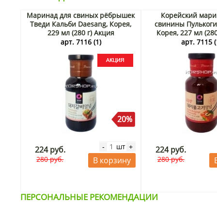
Маринад для свиных рёбрышек
Корейский мари
Тведи Кальби Daesang, Корея,
свинины Пулькоги
229 мл (280 г) Акция
Корея, 227 мл (280
арт. 7116 (1)
арт. 7115 (
20%
шт
-
+
224 руб.
224 руб.
280 руб.
280 руб.
В корзину
ПЕРСОНАЛЬНЫЕ РЕКОМЕНДАЦИИ