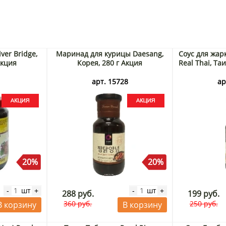
ver Bridge,
Маринад для курицы Daesang,
Соус для жар
Акция
Корея, 280 г Акция
Real Thai, Та
5
арт. 15728
ар
20%
20%
шт
шт
-
+
-
+
288 руб.
199 руб.
360 руб.
250 руб.
В корзину
В корзину