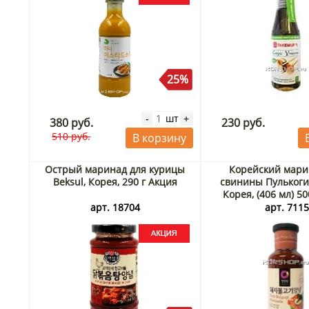
25%
шт
-
+
380 руб.
230 руб.
510 руб.
В корзину
Острый маринад для курицы
Корейский мари
Beksul, Корея, 290 г Акция
свинины Пулькоги
Корея, (406 мл) 50
арт. 18704
арт. 711