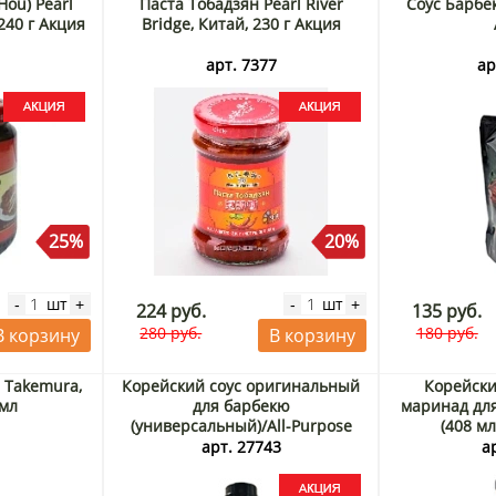
Hou) Pearl
Паста Тобадзян Pearl River
Соус Барбе
 240 г Акция
Bridge, Китай, 230 г Акция
6
арт. 7377
ар
25%
20%
шт
шт
-
+
-
+
224 руб.
135 руб.
280 руб.
180 руб.
В корзину
В корзину
и Takemura,
Корейский соус оригинальный
Корейски
 мл
для барбекю
маринад для
(универсальный)/All-Purpose
(408 мл
Korean BBQ Sauce Daesang,
8
арт. 27743
а
Корея, 340 г Акция