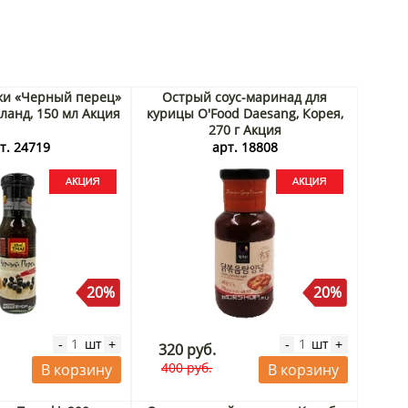
ки «Черный перец»
Острый соус-маринад для
иланд, 150 мл Акция
курицы O'Food Daesang, Корея,
270 г Акция
т. 24719
арт. 18808
20%
20%
шт
шт
-
+
-
+
320 руб.
400 руб.
В корзину
В корзину