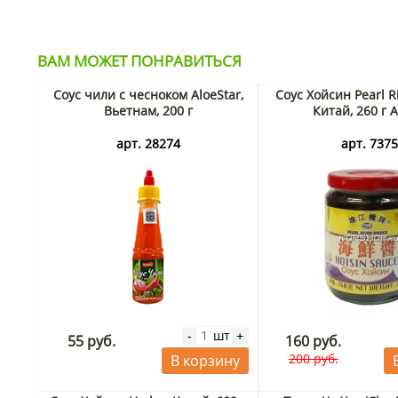
ВАМ МОЖЕТ ПОНРАВИТЬСЯ
Соус чили с чесноком AloeStar,
Соус Хойсин Pearl Ri
Вьетнам, 200 г
Китай, 260 г 
арт. 28274
арт. 737
шт
-
+
55 руб.
160 руб.
200 руб.
В корзину