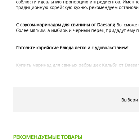
соблюсти идеальную пропорцию ингредиентов. Именно 
традиционную корейскую кухню, рекомендуем останови
С
соусом-маринадом для свинины от Daesang
Вы сможет
более мягким, а имбирь и чёрный перец придадут ему 
Готовьте корейские блюда легко и с удовольствием!
Купить маринад для свиных рёбрышек Кальби от Daesa
области, и Вы сможете насладиться любимой едой, не вы
Состав:
соевый соус, вода, высокофруктозный кукурузный
мононатриевый L-глутамат, D-кислоза, ксантановая каме
Выберит
Срок годности 18 месяцев. Хранить при комнатной темпе
Тэги:
маринад для Кальби, корейские продукты, рёбрышки
РЕКОМЕНДУЕМЫЕ ТОВАРЫ