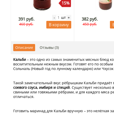
15%
шт
-
+
391 руб.
382 руб.
460 руб.
450 руб.
В корзину
Описание
Отзывы (3)
Кальби
– это одно из самых знаменитых мясных блюд ко
восхитительным нежным вкусом. Готовят его по особым
Сольналь (Новый год по лунному календарю) или Чхусок
Такой замечательный вкус рёбрышкам Кальби придаёт
соевого соуса, имбиря и специй
. Существует несколько 
свиными или говяжьими рёбрами, и для каждого мяса ре
отличаться.
Готовить маринад для Кальби вручную – это нелёгкая з