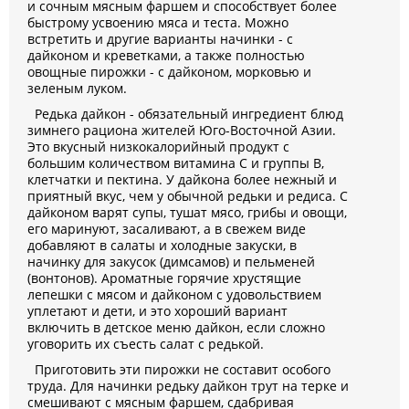
и сочным мясным фаршем и способствует более
быстрому усвоению мяса и теста. Можно
встретить и другие варианты начинки - с
дайконом и креветками, а также полностью
овощные пирожки - с дайконом, морковью и
зеленым луком.
Редька дайкон - обязательный ингредиент блюд
зимнего рациона жителей Юго-Восточной Азии.
Это вкусный низкокалорийный продукт с
большим количеством витамина С и группы В,
клетчатки и пектина. У дайкона более нежный и
приятный вкус, чем у обычной редьки и редиса. С
дайконом варят супы, тушат мясо, грибы и овощи,
его маринуют, засаливают, а в свежем виде
добавляют в салаты и холодные закуски, в
начинку для закусок (димсамов) и пельменей
(вонтонов). Ароматные горячие хрустящие
лепешки с мясом и дайконом с удовольствием
уплетают и дети, и это хороший вариант
включить в детское меню дайкон, если сложно
уговорить их съесть салат с редькой.
Приготовить эти пирожки не составит особого
труда. Для начинки редьку дайкон трут на терке и
смешивают с мясным фаршем, сдабривая