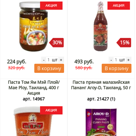
30%
15%
шт
шт
-
+
-
+
224 руб.
493 руб.
320 руб.
580 руб.
В корзину
В корзину
Паста Том Ям Мэй Плой/
Паста пряная малазийская
Mae Ploy, Таиланд, 400 г
Пананг Aroy-D, Таиланд, 50 г
Акция
арт. 14967
арт. 21427 (1)