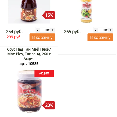
15%
шт
шт
-
+
-
+
254 руб.
265 руб.
299 руб.
В корзину
В корзину
Соус Пад Тай Мэй Плой/
Mae Ploy, Таиланд, 260 г
Акция
арт. 10585
20%