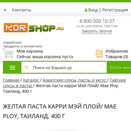
Контакты
Вход
|
Регистрация
8-800-500-10-37
пн-сб: с 9:00-18:00; вс: 10:00-17:00
Заказать звонок
корейские
продукты и косметика
Моя корзина
Избранное
Сейчас ваша корзина пуста
Товаров (
0
)
Главная
/
Каталог
/
Азиатские соусы, пасты и уксус
/
Тайские
соусы и пасты
/
Желтая паста карри Мэй Плой/ Mae Ploy,
Таиланд, 400 г
ЖЕЛТАЯ ПАСТА КАРРИ МЭЙ ПЛОЙ/ MAE
PLOY, ТАИЛАНД, 400 Г