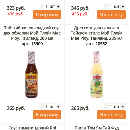
шт
шт
-
+
-
+
323 руб.
346 руб.
430 руб.
495 руб.
В корзину
В корзину
Тайский кисло-сладкий соус
Дрессинг для салата в
для обжарки Мэй Плой/ Mae
Тайском стиле Мэй Плой/
Ploy, Таиланд, 280 мл
Mae Ploy, Таиланд, 285 мл
арт. 15900
арт. 10582
шт
шт
-
+
-
+
265 руб.
265 руб.
В корзину
В корзину
Соус тамариндовый Roi
Паста Том Ям Тай Фуд