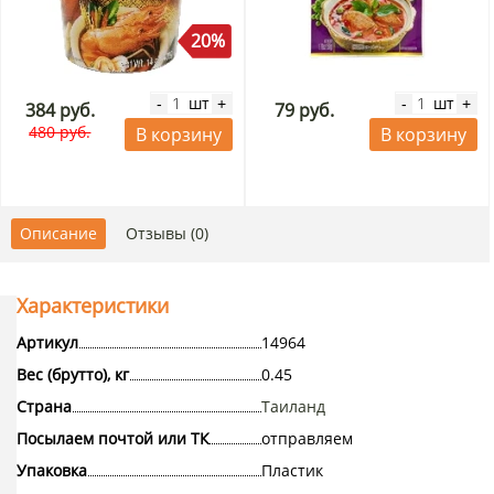
20%
шт
шт
-
+
-
+
384 руб.
79 руб.
480 руб.
В корзину
В корзину
Описание
Отзывы (0)
Характеристики
Артикул
14964
Вес (брутто), кг
0.45
Страна
Таиланд
Посылаем почтой или ТК
отправляем
Упаковка
Пластик