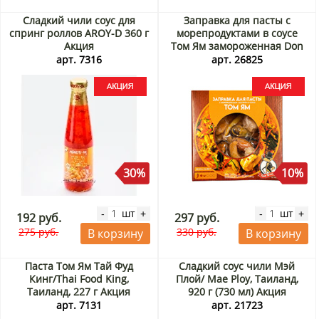
Сладкий чили соус для
Заправка для пасты с
спринг роллов AROY-D 360 г
морепродуктами в соусе
Акция
Том Ям замороженная Don
Kreveton, 200 г Акция
арт. 7316
арт. 26825
30%
10%
шт
шт
-
+
-
+
192 руб.
297 руб.
275 руб.
330 руб.
В корзину
В корзину
Паста Том Ям Тай Фуд
Сладкий соус чили Мэй
Кинг/Thai Food King,
Плой/ Mae Ploy, Таиланд,
Таиланд, 227 г Акция
920 г (730 мл) Акция
арт. 7131
арт. 21723