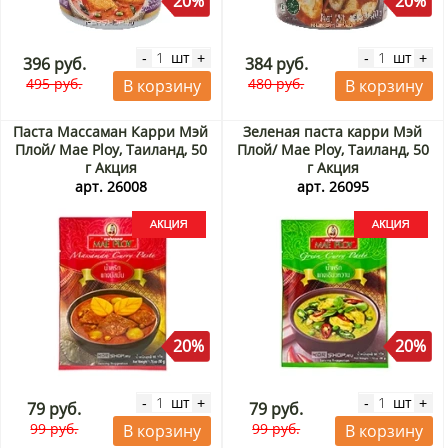
20%
20%
шт
шт
-
+
-
+
396 руб.
384 руб.
495 руб.
480 руб.
В корзину
В корзину
Паста Массаман Карри Мэй
Зеленая паста карри Мэй
Плой/ Mae Ploy, Таиланд, 50
Плой/ Mae Ploy, Таиланд, 50
г Акция
г Акция
арт. 26008
арт. 26095
20%
20%
шт
шт
-
+
-
+
79 руб.
79 руб.
99 руб.
99 руб.
В корзину
В корзину