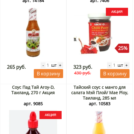
арт. 14184
арт. 7406
25%
шт
шт
-
+
-
+
265 руб.
323 руб.
430 руб.
В корзину
В корзину
Соус Пад Тай Aroy-D,
Тайский соус с манго для
Таиланд, 270 г Акция
салата Мэй Плой/ Mae Ploy,
Таиланд, 285 мл
арт. 9085
арт. 10583