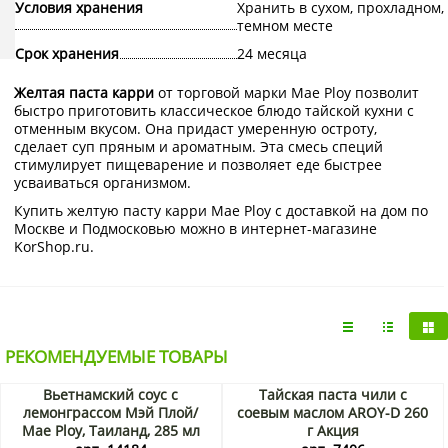
Условия хранения
Хранить в сухом, прохладном,
темном месте
Срок хранения
24 месяца
Желтая паста карри
от торговой марки Mae Ploy позволит
быстро приготовить классическое блюдо тайской кухни с
отменным вкусом. Она придаст умеренную остроту,
сделает суп пряным и ароматным. Эта смесь специй
стимулирует пищеварение и позволяет еде быстрее
усваиваться организмом.
Купить желтую пасту карри Mae Ploy с доставкой на дом по
Москве и Подмосковью можно в интернет-магазине
KorShop.ru.
РЕКОМЕНДУЕМЫЕ ТОВАРЫ
Вьетнамский соус с
Тайская паста чили с
лемонграссом Мэй Плой/
соевым маслом AROY-D 260
Mae Ploy, Таиланд, 285 мл
г Акция