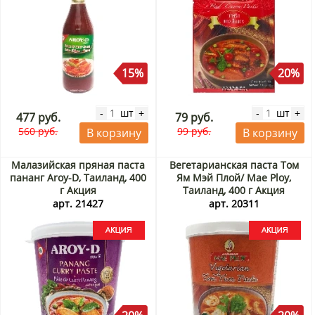
15%
20%
шт
шт
-
+
-
+
477 руб.
79 руб.
560 руб.
99 руб.
В корзину
В корзину
Малазийская пряная паста
Вегетарианская паста Том
пананг Aroy-D, Таиланд, 400
Ям Мэй Плой/ Mae Ploy,
г Акция
Таиланд, 400 г Акция
арт. 21427
арт. 20311