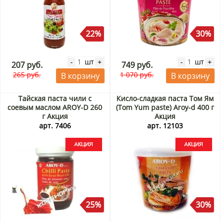
22%
30%
шт
шт
-
+
-
+
207 руб.
749 руб.
265 руб.
1 070 руб.
В корзину
В корзину
Тайская паста чили с
Кисло-сладкая паста Том Ям
соевым маслом AROY-D 260
(Tom Yum paste) Aroy-d 400 г
г Акция
Акция
арт. 7406
арт. 12103
25%
30%