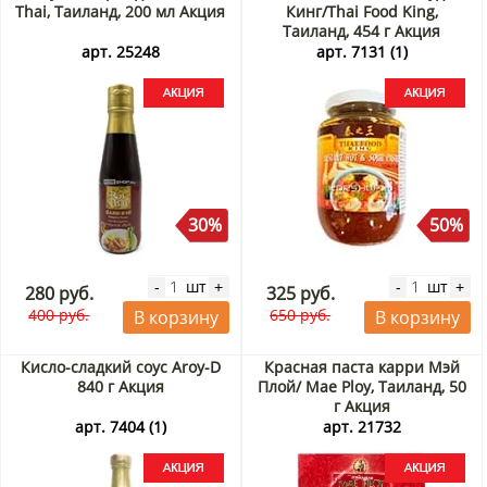
Thai, Таиланд, 200 мл Акция
Кинг/Thai Food King,
Таиланд, 454 г Акция
арт. 25248
арт. 7131 (1)
30%
50%
шт
шт
-
+
-
+
280 руб.
325 руб.
400 руб.
650 руб.
В корзину
В корзину
Кисло-сладкий соус Aroy-D
Красная паста карри Мэй
840 г Акция
Плой/ Mae Ploy, Таиланд, 50
г Акция
арт. 7404 (1)
арт. 21732