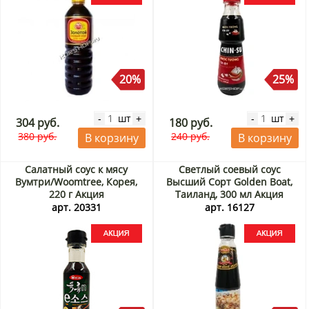
20%
25%
шт
шт
-
+
-
+
304 руб.
180 руб.
380 руб.
240 руб.
В корзину
В корзину
Салатный соус к мясу
Светлый соевый соус
Вумтри/Woomtree, Корея,
Высший Сорт Golden Boat,
220 г Акция
Таиланд, 300 мл Акция
арт. 20331
арт. 16127