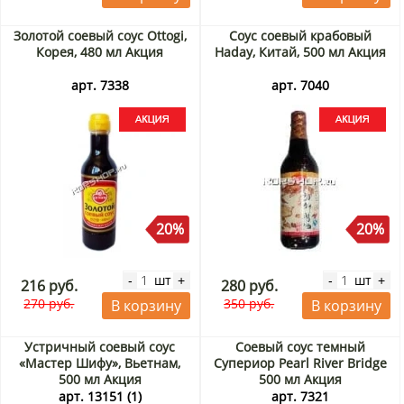
Золотой соевый соус Ottogi,
Соус соевый крабовый
Корея, 480 мл Акция
Haday, Китай, 500 мл Акция
арт. 7338
арт. 7040
20%
20%
шт
шт
-
+
-
+
216 руб.
280 руб.
270 руб.
350 руб.
В корзину
В корзину
Устричный соевый соус
Соевый соус темный
«Мастер Шифу», Вьетнам,
Супериор Pearl River Bridge
500 мл Акция
500 мл Акция
арт. 13151 (1)
арт. 7321