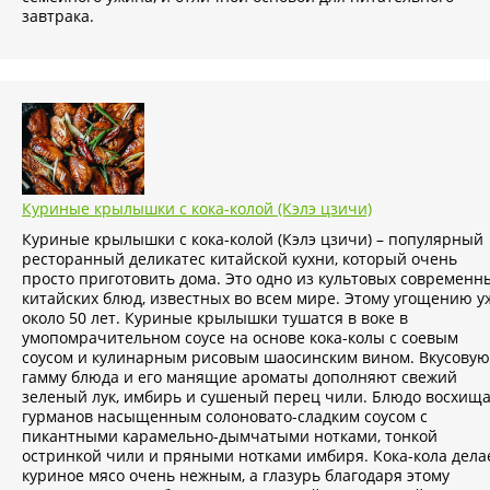
завтрака.
Куриные крылышки с кока-колой (Кэлэ цзичи)
Куриные крылышки с кока-колой (Кэлэ цзичи) – популярный
ресторанный деликатес китайской кухни, который очень
просто приготовить дома. Это одно из культовых современн
китайских блюд, известных во всем мире. Этому угощению у
около 50 лет. Куриные крылышки тушатся в воке в
умопомрачительном соусе на основе кока-колы с соевым
соусом и кулинарным рисовым шаосинским вином. Вкусовую
гамму блюда и его манящие ароматы дополняют свежий
зеленый лук, имбирь и сушеный перец чили. Блюдо восхищ
гурманов насыщенным солоновато-сладким соусом с
пикантными карамельно-дымчатыми нотками, тонкой
остринкой чили и пряными нотками имбиря. Кока-кола дела
куриное мясо очень нежным, а глазурь благодаря этому