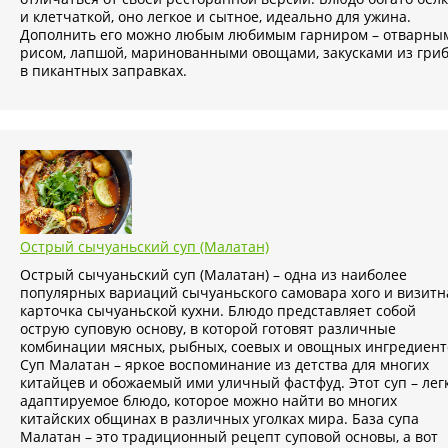
и клетчаткой, оно легкое и сытное, идеально для ужина.
Дополнить его можно любым любимым гарниром – отварны
рисом, лапшой, маринованными овощами, закусками из гри
в пикантных заправках.
Острый сычуаньский суп (Малатан)
Острый сычуаньский суп (Малатан) – одна из наиболее
популярных вариаций сычуаньского самовара хого и визитн
карточка сычуаньской кухни. Блюдо представляет собой
острую суповую основу, в которой готовят различные
комбинации мясных, рыбных, соевых и овощных ингредиент
Суп Малатан – яркое воспоминание из детства для многих
китайцев и обожаемый ими уличный фастфуд. Этот суп – лег
адаптируемое блюдо, которое можно найти во многих
китайских общинах в различных уголках мира. База супа
Малатан – это традиционный рецепт суповой основы, а вот