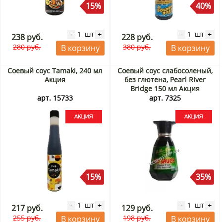
15%
40%
шт
шт
-
+
-
+
238 руб.
228 руб.
280 руб.
380 руб.
В корзину
В корзину
Соевый соус Tamaki, 240 мл
Соевый соус слабосоленый,
Акция
без глютена, Pearl River
Bridge 150 мл Акция
арт. 15733
арт. 7325
15%
35%
шт
шт
-
+
-
+
217 руб.
129 руб.
255 руб.
198 руб.
В корзину
В корзину