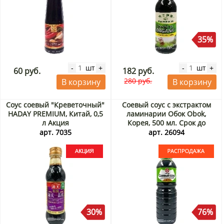
35%
шт
шт
-
+
-
+
60 руб.
182 руб.
280 руб.
В корзину
В корзину
Соус соевый "Креветочный"
Соевый соус с экстрактом
HADAY PREMIUM, Китай, 0,5
ламинарии Обок Obok,
л Акция
Корея, 500 мл. Срок до
07.08.2026. Акция
арт. 7035
арт. 26094
Распродажа
30%
76%