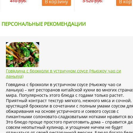
410 руб.
3 520 руб.
В корзину
В кор
ПЕРСОНАЛЬНЫЕ РЕКОМЕНДАЦИИ
Говядина с брокколи в устричном соусе (Ньюжоу чао си
ланьхуа)
Говядина с брокколи в устричном соусе (Ньюжоу чао си
ланьхуа) – хит ресторанов китайской кухни во многих страна
мира. Популярность этого блюда с годами только растет.
Приятный контраст текстур мягкого, нежного мяса и сочной,
хрустящей брокколи в сочетании с полным умами соусом дл
обжаривания на основе устричного и соевого соусов с
пикантными солоновато-сладковатыми нотками нравится вс
Это блюдо проще простого приготовить дома – справится д
совсем неопытный кулинар, и угощение ничем не будет
отличаться от своей ресторанной версии. Блюдо богато бел