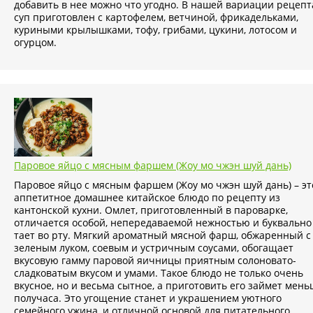
добавить в нее можно что угодно. В нашей вариации рецепт
суп приготовлен с картофелем, ветчиной, фрикадельками,
куриными крылышками, тофу, грибами, цукини, лотосом и
огурцом.
Паровое яйцо с мясным фаршем (Жоу мо чжэн шуй дань)
Паровое яйцо с мясным фаршем (Жоу мо чжэн шуй дань) – эт
аппетитное домашнее китайское блюдо по рецепту из
кантонской кухни. Омлет, приготовленный в пароварке,
отличается особой, непередаваемой нежностью и буквально
тает во рту. Мягкий ароматный мясной фарш, обжаренный с
зеленым луком, соевым и устричным соусами, обогащает
вкусовую гамму паровой яичницы приятным солоновато-
сладковатым вкусом и умами. Такое блюдо не только очень
вкусное, но и весьма сытное, а приготовить его займет мен
получаса. Это угощение станет и украшением уютного
семейного ужина, и отличной основой для питательного