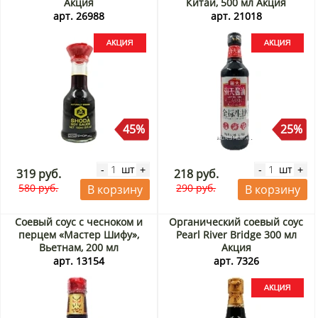
Акция
Китай, 500 мл Акция
арт. 26988
арт. 21018
45%
25%
шт
шт
-
+
-
+
319 руб.
218 руб.
580 руб.
290 руб.
В корзину
В корзину
Соевый соус с чесноком и
Органический соевый соус
перцем «Мастер Шифу»,
Pearl River Bridge 300 мл
Вьетнам, 200 мл
Акция
арт. 13154
арт. 7326