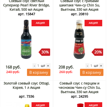
Соевый соус светлый
Соевый соус с грибами
Супериор Pearl River Bridge,
шиитаке Чин-су Chin Su,
Китай, 500 мл Акция
Вьетнам, 330 мл Акция
арт. 15847
арт. 20810
30%
20%
шт
шт
-
+
-
+
168 руб.
208 руб.
240 руб.
260 руб.
В корзину
В корзину
Золотой соевый соус Ottogi,
Соевый соус с перцем и
Корея, 1 л Акция
чесноком Чин-су Chin Su,
Вьетнам, 330 мл Акция
арт. 7336
арт. 24295