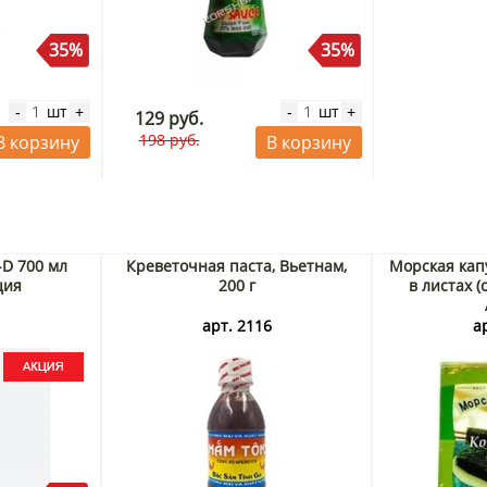
35%
35%
шт
шт
-
+
-
+
129 руб.
198 руб.
В корзину
В корзину
-D 700 мл
Креветочная паста, Вьетнам,
Морская кап
ция
200 г
в листах (с
3
арт. 2116
а