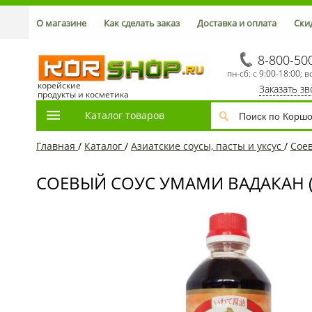
О магазине
Как сделать заказ
Доставка и оплата
Ски
8-800-50
пн-сб: с 9:00-18:00; в
корейские
Заказать з
продукты и косметика
Каталог товаров
Главная
/
Каталог
/
Азиатские соусы, пасты и уксус
/
Сое
СОЕВЫЙ СОУС УМАМИ ВАДАКАН (