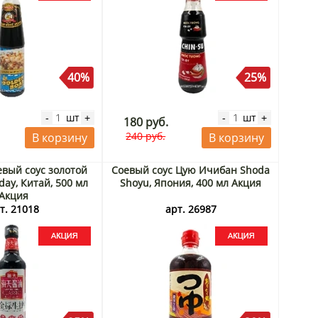
40%
25%
шт
шт
-
+
-
+
180 руб.
240 руб.
В корзину
В корзину
вый соус золотой
Соевый соус Цую Ичибан Shoda
day, Китай, 500 мл
Shoyu, Япония, 400 мл Акция
Акция
т. 21018
арт. 26987