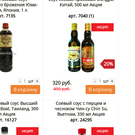
го брожения Юми-
Китай, 500 мл Акция
, Япония, 1 л
рт. 7135
арт. 7040 (1)
20%
шт
шт
-
+
-
+
320 руб.
400 руб.
В корзину
В корзину
евый соус Высший
Соевый соус с перцем и
Boat, Таиланд, 300
чесноком Чин-су Chin Su,
л Акция
Вьетнам, 330 мл Акция
т. 16127
арт. 24295