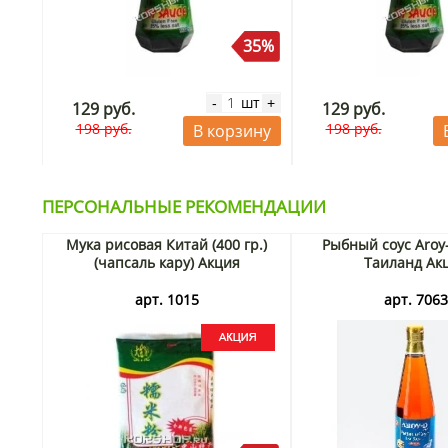
35%
35%
шт
шт
+
-
+
129 руб.
129 руб.
198 руб.
198 руб.
ину
В корзину
ПЕРСОНАЛЬНЫЕ РЕКОМЕНДАЦИИ
Мука рисовая Китай (400 гр.)
Рыбный соус Aroy
(чапсаль кару) Акция
Таиланд Ак
арт. 1015
арт. 706