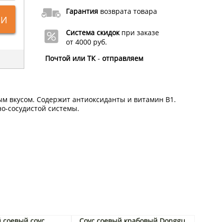
Гарантия
возврата товара
ИИ
Система скидок
при заказе
от 4000 руб.
Почтой или ТК
-
отправляем
ым вкусом. Содержит антиоксиданты и витамин B1.
о-сосудистой системы.
 соевый соус
Соус соевый крабовый Donggu,