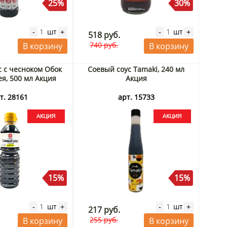
25%
30%
шт
шт
-
+
-
+
518 руб.
740 руб.
В корзину
В корзину
с с чесноком Обок
Соевый соус Tamaki, 240 мл
ея, 500 мл Акция
Акция
т. 28161
арт. 15733
15%
15%
шт
шт
-
+
-
+
217 руб.
255 руб.
В корзину
В корзину