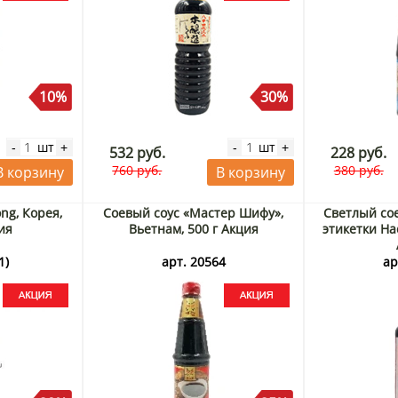
10%
30%
шт
шт
-
+
-
+
532 руб.
228 руб.
760 руб.
380 руб.
В корзину
В корзину
ng, Корея,
Соевый соус «Мастер Шифу»,
Светлый сое
ия
Вьетнам, 500 г Акция
этикетки Ha
1)
арт. 20564
ар