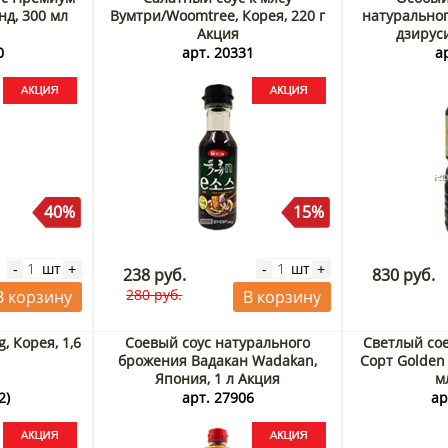
нд, 300 мл
Вумтри/Woomtree, Корея, 220 г
натурально
Акция
дзируси
0
арт. 20331
а
40%
15%
шт
шт
-
+
-
+
238 руб.
830 руб.
280 руб.
В корзину
В корзину
, Корея, 1,6
Соевый соус натурального
Светлый со
брожения Вадакан Wadakan,
Сорт Golden 
Япония, 1 л Акция
м
2)
арт. 27906
ар