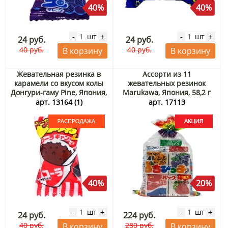
40%
40%
шт
шт
-
+
-
+
24 руб.
24 руб.
40 руб.
40 руб.
В корзину
В корзину
Жевательная резинка в
Ассорти из 11
карамели со вкусом колы
жевательных резинок
Донгури-гаму Pine, Япония,
Marukawa, Япония, 58,2 г
6 г. Срок до 30.09.2026.
Акция
арт. 13164 (1)
арт. 17113
Распродажа
40%
20%
шт
шт
-
+
-
+
24 руб.
224 руб.
40 руб.
280 руб.
В корзину
В корзину