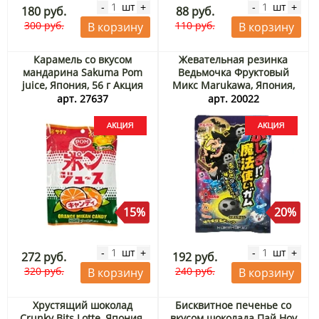
шт
шт
-
+
-
+
180 руб.
88 руб.
300 руб.
110 руб.
В корзину
В корзину
Карамель со вкусом
Жевательная резинка
мандарина Sakuma Pom
Ведьмочка Фруктовый
juice, Япония, 56 г Акция
Микс Marukawa, Япония,
47 г Акция
арт. 27637
арт. 20022
15%
20%
шт
шт
-
+
-
+
272 руб.
192 руб.
320 руб.
240 руб.
В корзину
В корзину
Хрустящий шоколад
Бисквитное печенье со
Crunky Bits Lotte, Япония,
вкусом шоколада Пай Ноу