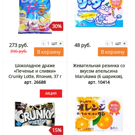
30%
шт
шт
-
+
-
+
273 руб.
48 руб.
390 руб.
В корзину
В корзину
Шоколадное драже
Жевательная резинка со
«Печенье и сливки»
вкусом апельсина
Crunky Lotte, Япония, 37 г
Marukawa (6 шариков),
Акция
Япония, 8 г
арт. 26688
арт. 10414
15%