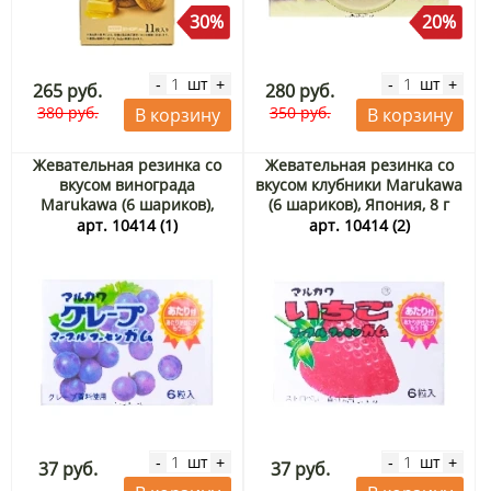
30%
20%
шт
шт
-
+
-
+
265 руб.
280 руб.
380 руб.
350 руб.
В корзину
В корзину
Жевательная резинка со
Жевательная резинка со
вкусом винограда
вкусом клубники Marukawa
Marukawa (6 шариков),
(6 шариков), Япония, 8 г
Япония, 8 г
арт. 10414 (1)
арт. 10414 (2)
шт
шт
-
+
-
+
37 руб.
37 руб.