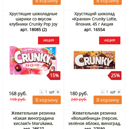
В корзину
В корзину
Хрустящие шоколадные
Хрустящий шоколад
шарики со вкусом
«Кранки» Crunky Lotte,
клубники Crunky Pop Joy
Япония, 45 г Акция
Strawberry Lotte, Япония,
арт. 18085 (2)
арт. 16554
32 г Акция
15%
25%
шт
шт
-
+
-
+
168 руб.
180 руб.
198 руб.
240 руб.
В корзину
В корзину
Жевательная резинка
Жевательная резинка
«Какая виноградина
«Волшебница» (персик,
кислая?» Marukawa,
зелёное яблоко, виноград,
Япония, 12,6 г
содовая) Marukawa,
арт. 28527
арт. 27030