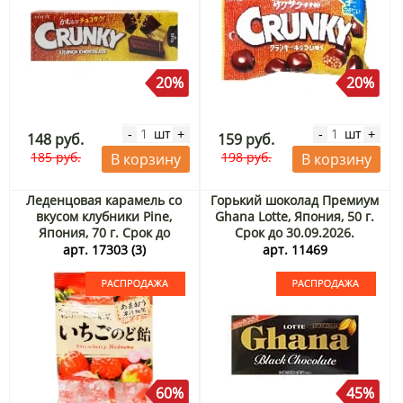
20%
20%
шт
шт
-
+
-
+
148 руб.
159 руб.
185 руб.
198 руб.
В корзину
В корзину
Леденцовая карамель со
Горький шоколад Премиум
вкусом клубники Pine,
Ghana Lotte, Япония, 50 г.
Япония, 70 г. Срок до
Срок до 30.09.2026.
31.08.2026. Распродажа
Распродажа
арт. 17303 (3)
арт. 11469
60%
45%