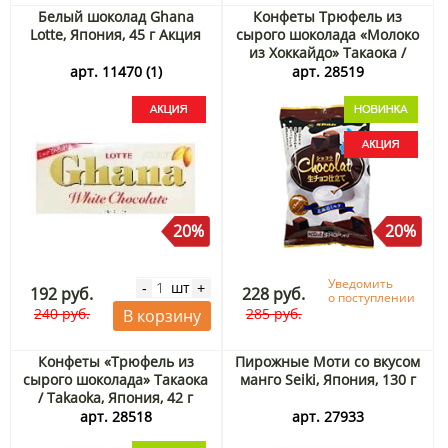
Белый шоколад Ghana
Конфеты Трюфель из
Lotte, Япония, 45 г Акция
сырого шоколада «Молоко
из Хоккайдо» Такаока /
Takaoka, Япония, 42 г
арт. 11470 (1)
арт. 28519
Акция
20%
20%
Уведомить
шт
-
+
192 руб.
228 руб.
о поступлении
240 руб.
285 руб.
В корзину
Конфеты «Трюфель из
Пирожные Моти со вкусом
сырого шоколада» Такаока
манго Seiki, Япония, 130 г
/ Takaoka, Япония, 42 г
Акция
арт. 28518
арт. 27933