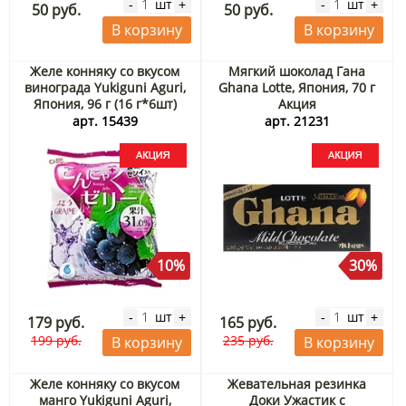
шт
шт
-
+
-
+
50 руб.
50 руб.
В корзину
В корзину
Желе конняку со вкусом
Мягкий шоколад Гана
винограда Yukiguni Aguri,
Ghana Lotte, Япония, 70 г
Япония, 96 г (16 г*6шт)
Акция
Акция
арт. 15439
арт. 21231
10%
30%
шт
шт
-
+
-
+
179 руб.
165 руб.
199 руб.
235 руб.
В корзину
В корзину
Желе конняку со вкусом
Жевательная резинка
манго Yukiguni Aguri,
Доки Ужастик с