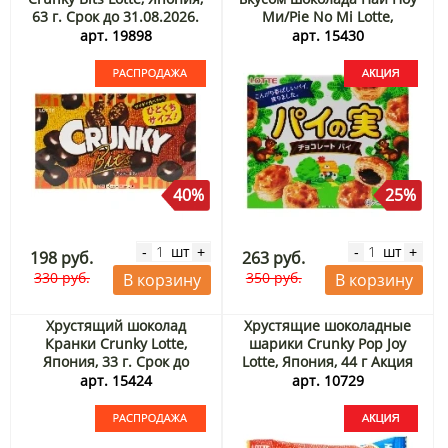
63 г. Срок до 31.08.2026.
Ми/Pie No Mi Lotte,
Распродажа
Япония, 73 г Акция
арт. 19898
арт. 15430
40%
25%
шт
шт
-
+
-
+
198 руб.
263 руб.
330 руб.
350 руб.
В корзину
В корзину
Хрустящий шоколад
Хрустящие шоколадные
Кранки Crunky Lotte,
шарики Crunky Pop Joy
Япония, 33 г. Срок до
Lotte, Япония, 44 г Акция
30.09.2026. Распродажа
арт. 15424
арт. 10729