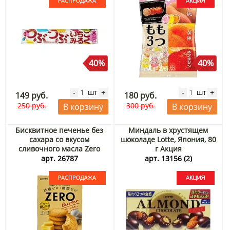
40%
40%
шт
шт
-
+
-
+
149 руб.
180 руб.
250 руб.
300 руб.
В корзину
В корзину
Бисквитное печенье без
Миндаль в хрустящем
сахара со вкусом
шоколаде Lotte, Япония, 80
сливочного масла Zero
г Акция
Lotte, Япония, 72,6 г. Срок
арт. 26787
арт. 13156 (2)
до 30.09.2026. Распродажа