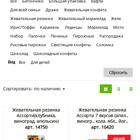
Все
Батончики
Большая упаковка
Вафли
Для всей семьи
Драже
Жевательная конфета
Жевательная резинка
Жевательный мармелад
Желе
Ирис/Тоффи
Карамель
Леденцы
Мармелад
Моти
Набор
Палочки
Печенье
Пирожные
Распродажа
Рисовые пирожки
Свистящие конфеты
Соломка
Шоколад
Шоколадные конфеты
Вид
Все
Для детей
Сортировать:
по наличию
Жевательная резинка
Жевательная резинка
Ассорти(клубника,
Ассорти 7 вкусов (апел.,
виноград, апельсин)
виногр., кола, ябл., йог.,
Marukawa, Япония 3 шт
клуб., мускат) Marukawa,
арт. 14750
арт. 10420
Япония, 36,6гр Акция