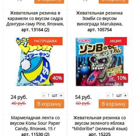
Жевательная резинка в
Жевательная резинка
карамели со вкусом сидра
Зомби со вкусом
Донгури-гаму Pine, Япония,
винограда Marukawa,
6 г. Срок до 11.09.2026.
Япония, 11,1 г Акция
арт. 13164 (2)
арт. 105754
Распродажа
40%
10%
шт
шт
-
+
-
+
24 руб.
54 руб.
40 руб.
60 руб.
В корзину
В корзину
Мармеладная лента со
Жевательная резинка со
вкусом Колы Sour Paper
вкусом зеленого яблока
Candy, Япония, 15 г
"Midoribe" (зеленый язык)
Marukawa, Япония, 4 г
арт. 11530 (2)
арт. 15225