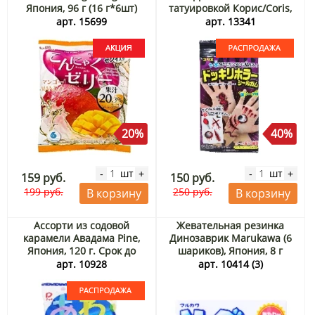
Япония, 96 г (16 г*6шт)
татуировкой Корис/Coris,
Акция
Япония Распродажа
арт. 15699
арт. 13341
20%
40%
шт
шт
-
+
-
+
159 руб.
150 руб.
199 руб.
250 руб.
В корзину
В корзину
Ассорти из содовой
Жевательная резинка
карамели Авадама Pine,
Динозаврик Marukawa (6
Япония, 120 г. Срок до
шариков), Япония, 8 г
30.09.2026. Распродажа
арт. 10928
арт. 10414 (3)