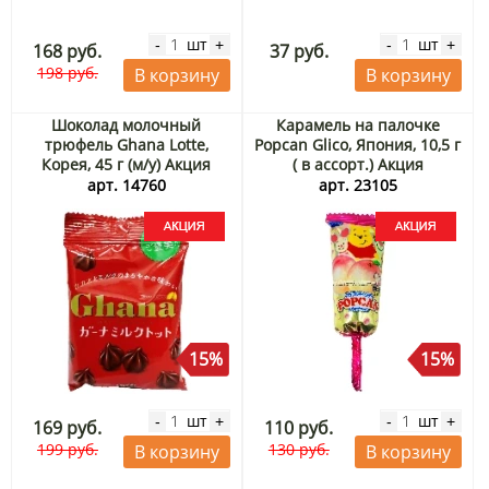
шт
шт
-
+
-
+
168 руб.
37 руб.
198 руб.
В корзину
В корзину
Шоколад молочный
Карамель на палочке
трюфель Ghana Lotte,
Popcan Glico, Япония, 10,5 г
Корея, 45 г (м/у) Акция
( в ассорт.) Акция
арт. 14760
арт. 23105
15%
15%
шт
шт
-
+
-
+
169 руб.
110 руб.
199 руб.
130 руб.
В корзину
В корзину