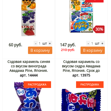
30%
шт
шт
-
+
-
+
60 руб.
147 руб.
210 руб.
В корзину
В корзину
Содовая карамель синяя
Содовая карамель со
со вкусом винограда
вкусом сидра Авадама
Авадама Pine, Япония.
Pine, Япония. Срок до
Срок до 30.09.2026.
01.09.2026. Распродажа
арт. 14444
арт. 13975
Распродажа