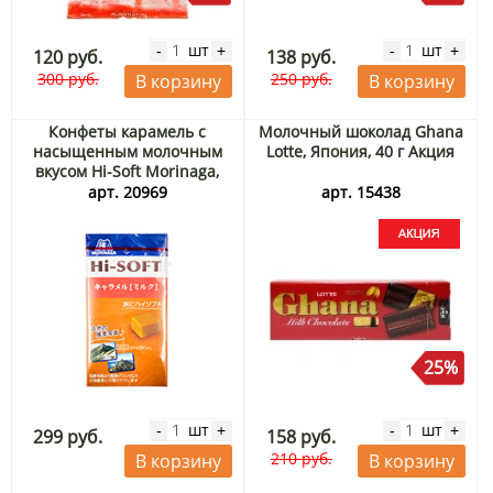
шт
шт
-
+
-
+
120 руб.
138 руб.
300 руб.
250 руб.
В корзину
В корзину
Конфеты карамель с
Молочный шоколад Ghana
насыщенным молочным
Lotte, Япония, 40 г Акция
вкусом Hi-Soft Morinaga,
Япония, 58,8 г
арт. 20969
арт. 15438
25%
шт
шт
-
+
-
+
299 руб.
158 руб.
210 руб.
В корзину
В корзину