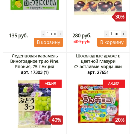
30%
шт
шт
-
+
-
+
135 руб.
280 руб.
400 руб.
В корзину
В корзину
Леденцовая карамель
Шоколадные драже в
Виноградное трио Pine,
цветной глазури
Япония, 75 г Акция
Счастливые мордашки
Chirin (Япония), 4 г (1 шт
арт. 17303 (1)
арт. 27651
ассорти) Акция
40%
20%