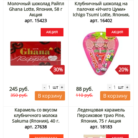
Молочный шоколад Райпл
Клубничный шоколад на
Ghana Lotte, Япония, 58 г
палочке «Ичиго Цуми»
Акция
Ichigo Tsumi Lotte, Япония,
11 г Акция
арт. 15423
арт. 16402
30%
20%
шт
шт
-
+
-
+
245 руб.
88 руб.
350 руб.
110 руб.
В корзину
В корзину
Карамель со вкусом
Леденцовая карамель
клубничного молока
Персиковое трио Pine,
Sakuma (Япония), 40 г.
Япония, 75 г Акция
Срок до 31.08.2026.
арт. 27638
арт. 18183
Распродажа