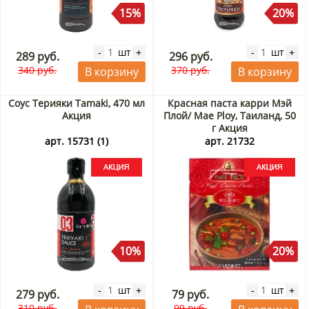
15%
20%
шт
шт
-
+
-
+
289 руб.
296 руб.
340 руб.
370 руб.
В корзину
В корзину
Соус Терияки Tamaki, 470 мл
Красная паста карри Мэй
Акция
Плой/ Mae Ploy, Таиланд, 50
г Акция
арт. 15731 (1)
арт. 21732
10%
20%
шт
шт
-
+
-
+
279 руб.
79 руб.
310 руб.
99 руб.