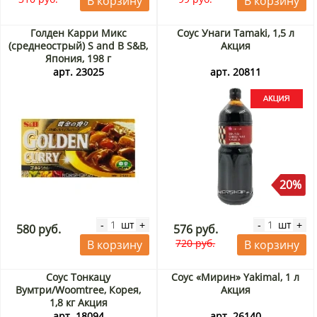
В корзину
В корзину
Голден Карри Микс
Соус Унаги Tamaki, 1,5 л
(среднеострый) S and B S&B,
Акция
Япония, 198 г
арт. 23025
арт. 20811
20%
шт
шт
-
+
-
+
580 руб.
576 руб.
720 руб.
В корзину
В корзину
Соус Тонкацу
Соус «Мирин» Yakimal, 1 л
Вумтри/Woomtree, Корея,
Акция
1,8 кг Акция
арт. 18094
арт. 26140