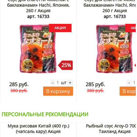
обеспечивают здоровье сердечно-сосудистой системы,
баклажанами» Hachi, Япония,
баклажанами» Hachi, Япо
помогают справляться с нервными расстройствами. В
260 г Акция
260 г Акция
оливковом масле содержатся незаменимые
арт. 16733
арт. 16733
ненасыщенные жиры, которые используются организмом
для поддержания функций всех его систем.
Купить соус для котлет и жареного мяса «Гамбургер Соус»
Ebara с доставкой на дом по Москве и области можно в
интернет-магазине KorShop.ru.
25%
шт
-
+
-
285 руб.
285 руб.
380 руб.
380 руб.
В корзину
В кор
ПЕРСОНАЛЬНЫЕ РЕКОМЕНДАЦИИ
Мука рисовая Китай (400 гр.)
Рыбный соус Aroy-D 700
(чапсаль кару) Акция
Таиланд Акция