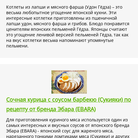
Котлеты из лапши и мясного фарша (Удон Гёдза) – это
весьма любопытное угощение японской кухни. Эти
интересные котлетки приготовлены из пшеничной
лапши удон, мясного фарша и грибов. Блюдо понравится
ценителям японских пельменей Гёдза. Японцы считают
это угощение ленивой версией пельменей Гёдза, так как
на вкус котлетки весьма напоминают упомянутые
пельмени.
Сочная курица с соусом барбекю (Сукияки) по
рецепту от бренда Эбара (EBARA)
Для приготовления куриного мяса используется один из
самых интересных и вкусных соусов от японского бренда
Эбара (EBARA) - японский соус для жареного мяса,
нарезанного тонкими ломтиками мяса (Сукияки) и других