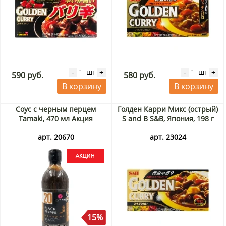
шт
шт
-
+
-
+
590 руб.
580 руб.
В корзину
В корзину
Соус с черным перцем
Голден Карри Микс (острый)
Tamaki, 470 мл Акция
S and B S&B, Япония, 198 г
арт. 20670
арт. 23024
15%