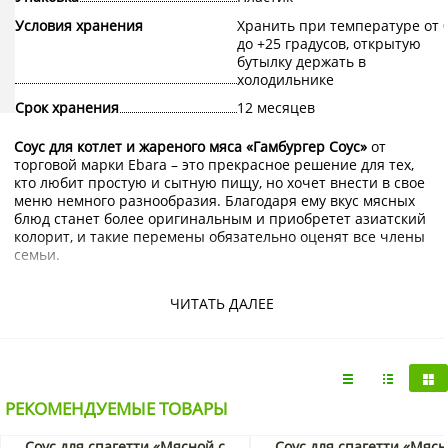
Условия хранения
Хранить при температуре от 
до +25 градусов, открытую
бутылку держать в
холодильнике
Срок хранения
12 месяцев
Соус для котлет и жареного мяса «Гамбургер Соус»
от
торговой марки Ebara – это прекрасное решение для тех,
кто любит простую и сытную пищу, но хочет внести в свое
меню немного разнообразия. Благодаря ему вкус мясных
блюд станет более оригинальным и приобретет азиатский
колорит, и такие перемены обязательно оценят все члены
семьи.
Для изготовления этого замечательного соуса
используется мякоть различных овощей и фруктов, а
ЧИТАТЬ ДАЛЕЕ
также ценное оливковое масло. Их сочетание не только
позволяет добиться отличных вкусовых характеристик но
и делает пищу более полезной, за счет увеличения ее
питательной ценности.
В садовых овощах и фруктах содержится почти весь
РЕКОМЕНДУЕМЫЕ ТОВАРЫ
необходимый для полноценной жизни спектр витаминов и
минералов. Они способствуют укреплению иммунитета,
Соус для спагетти «Мясной с
Соус для спагетти «Мясн