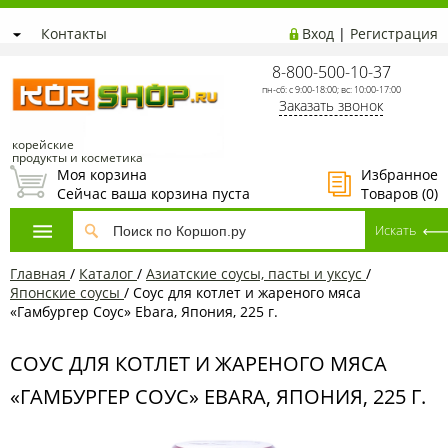
Контакты
Вход
|
Регистрация
8-800-500-10-37
пн-сб: с 9:00-18:00; вс: 10:00-17:00
Заказать звонок
корейские
продукты и косметика
Моя корзина
Избранное
Сейчас ваша корзина пуста
Товаров (
0
)
Главная
/
Каталог
/
Азиатские соусы, пасты и уксус
/
Японские соусы
/
Соус для котлет и жареного мяса
«Гамбургер Соус» Ebara, Япония, 225 г.
СОУС ДЛЯ КОТЛЕТ И ЖАРЕНОГО МЯСА
«ГАМБУРГЕР СОУС» EBARA, ЯПОНИЯ, 225 Г.