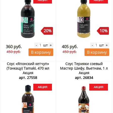
20%
10%
шт
шт
-
+
-
+
360 руб.
405 руб.
450 руб.
450 руб.
В корзину
В корзину
Соус «Японский кетчуп»
Соус Терияки соевый
(Тонкацу) Tamaki, 470 мл
Мастер Шифу, Вьетнам, 1 л
Акция
Акция
арт. 27558
арт. 26834