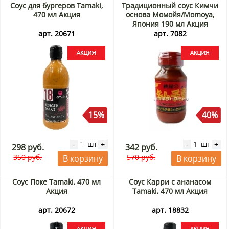
Соус для бургеров Tamaki,
Традиционный соус Кимчи
470 мл Акция
основа Момойя/Momoya,
Япония 190 мл Акция
арт. 20671
арт. 7082
15%
40%
шт
шт
-
+
-
+
298 руб.
342 руб.
350 руб.
570 руб.
В корзину
В корзину
Соус Поке Tamaki, 470 мл
Соус Карри с ананасом
Акция
Tamaki, 470 мл Акция
арт. 20672
арт. 18832