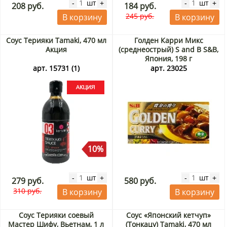
шт
шт
-
+
-
+
208 руб.
184 руб.
245 руб.
В корзину
В корзину
Соус Терияки Tamaki, 470 мл
Голден Карри Микс
Акция
(среднеострый) S and B S&B,
Япония, 198 г
арт. 15731 (1)
арт. 23025
10%
шт
шт
-
+
-
+
279 руб.
580 руб.
310 руб.
В корзину
В корзину
Соус Терияки соевый
Соус «Японский кетчуп»
Мастер Шифу, Вьетнам, 1 л
(Тонкацу) Tamaki, 470 мл