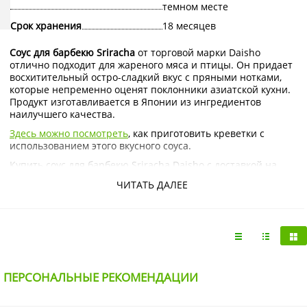
темном месте
Срок хранения
18 месяцев
Соус для барбекю Sriracha
от торговой марки Daisho
отлично подходит для жареного мяса и птицы. Он придает
восхитительный остро-сладкий вкус с пряными нотками,
которые непременно оценят поклонники азиатской кухни.
Продукт изготавливается в Японии из ингредиентов
наилучшего качества.
Здесь можно посмотреть
, как приготовить креветки с
использованием этого вкусного соуса.
Купить соус для барбекю Sriracha Daisho с доставкой на
дом по Москве и Подмосковью можно в интернет-магазине
ЧИТАТЬ ДАЛЕЕ
KorShop.ru.
12 шт. в коробке,
ПЕРСОНАЛЬНЫЕ РЕКОМЕНДАЦИИ