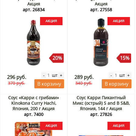
Акция
Акция
арт. 26834
арт. 27558
20%
15%
шт
шт
-
+
-
+
296 руб.
289 руб.
370 руб.
340 руб.
В корзину
В корзину
Соус «Карри с грибами»
Соус Карри Пикантный
Kinokona Curry Hachi,
Микс (острый) S and B S&B,
Япония, 200 г Акция
Япония, 144 г Акция
арт. 7400
арт. 27826