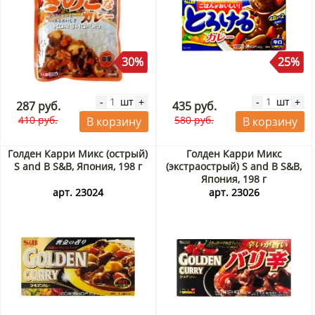
30%
25%
шт
шт
-
+
-
+
287 руб.
435 руб.
410 руб.
580 руб.
В корзину
В корзину
Голден Карри Микс (острый)
Голден Карри Микс
S and B S&B, Япония, 198 г
(экстраострый) S and B S&B,
Япония, 198 г
арт. 23024
арт. 23026