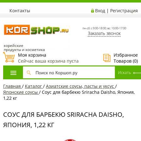
Контакты
Вход
|
Регистрация
пн-сб: с 9:00-18:00; вс: 10:00-17:00
Заказать звонок
корейские
продукты и косметика
Моя корзина
Избранное
Сейчас ваша корзина пуста
Товаров (
0
)
Главная
/
Каталог
/
Азиатские соусы, пасты и уксус
/
Японские соусы
/
Соус для барбекю Sriracha Daisho, Япония,
1,22 кг
СОУС ДЛЯ БАРБЕКЮ SRIRACHA DAISHO,
ЯПОНИЯ, 1,22 КГ