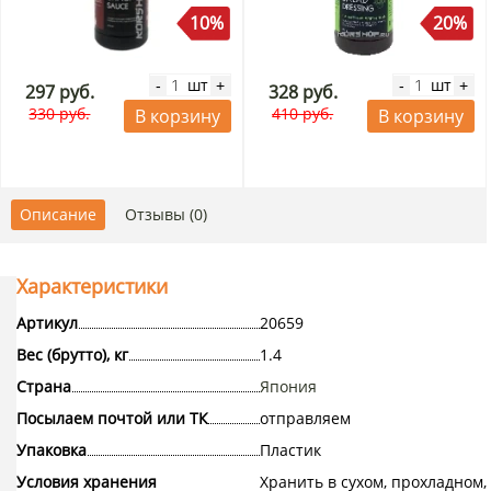
10%
20%
шт
шт
-
+
-
+
297 руб.
328 руб.
330 руб.
410 руб.
В корзину
В корзину
Описание
Отзывы (0)
Характеристики
Артикул
20659
Вес (брутто), кг
1.4
Страна
Япония
Посылаем почтой или ТК
отправляем
Упаковка
Пластик
Условия хранения
Хранить в сухом, прохладном,