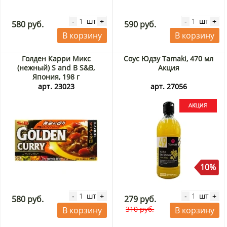
шт
шт
-
+
-
+
580 руб.
590 руб.
В корзину
В корзину
Голден Карри Микс
Соус Юдзу Tamaki, 470 мл
(нежный) S and B S&B,
Акция
Япония, 198 г
арт. 23023
арт. 27056
10%
шт
шт
-
+
-
+
580 руб.
279 руб.
310 руб.
В корзину
В корзину