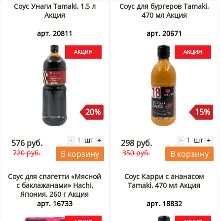
Соус Унаги Tamaki, 1,5 л
Соус для бургеров Tamaki,
Акция
470 мл Акция
арт. 20811
арт. 20671
20%
15%
шт
шт
-
+
-
+
576 руб.
298 руб.
720 руб.
350 руб.
В корзину
В корзину
Соус для спагетти «Мясной
Соус Карри с ананасом
с баклажанами» Hachi,
Tamaki, 470 мл Акция
Япония, 260 г Акция
арт. 16733
арт. 18832