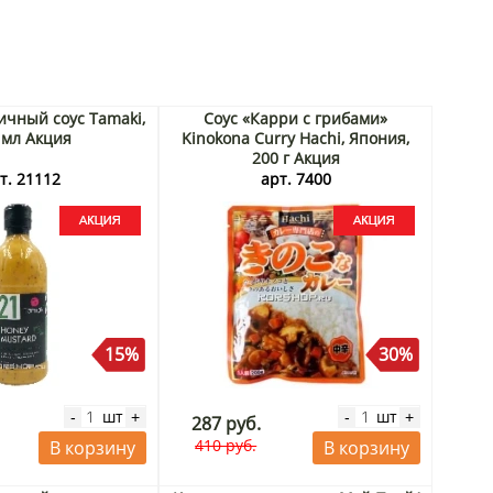
чный соус Tamaki,
Соус «Карри с грибами»
 мл Акция
Kinokona Curry Hachi, Япония,
200 г Акция
т. 21112
арт. 7400
15%
30%
шт
шт
-
+
-
+
287 руб.
410 руб.
В корзину
В корзину