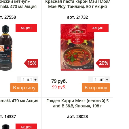
онский кетчуп»
Красная паста карри Мэй Плой/
maki, 470 мл Акция
Mae Ploy, Таиланд, 50 г Акция
т. 27558
арт. 21732
15%
20%
шт
шт
-
+
-
+
79 руб.
99 руб.
В корзину
В корзину
amaki, 470 мл Акция
Голден Карри Микс (нежный) S
and B S&B, Япония, 198 г
т. 14337
арт. 23023