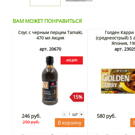
ВАМ МОЖЕТ ПОНРАВИТЬСЯ
Соус с черным перцем Tamaki,
Голден Карри
470 мл Акция
(среднеострый) S 
Япония, 19
арт. 20670
арт. 2302
15%
шт
-
+
246 руб.
580 руб.
290 руб.
В корзину