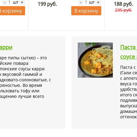
шт
шт
-
+
-
+
199 руб.
188 руб.
235 руб.
В корзину
В корзину
карри
Паста
соусе
аре пипы сытхю) – это
ейские повара
Паста с
Японские соусы карри
(Гали с
х вкусовой гаммой и
с аппет
адковато-солоноватые, с
вкуса г
ряностью. Во время
удобств
льзовать тофу или
итого с
угощению лучше всего
подливк
выпуска
домашне
оттенок