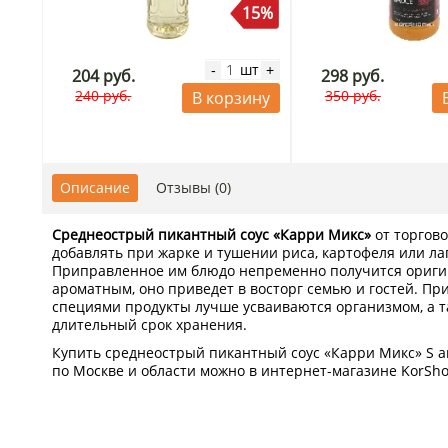
15%
шт
-
+
204 руб.
298 руб.
240 руб.
350 руб.
В корзину
Описание
Отзывы (0)
Среднеострый пикантный соус «Карри Микс»
от торгово
добавлять при жарке и тушении риса, картофеля или ла
Приправленное им блюдо непременно получится ориги
ароматным, оно приведет в восторг семью и гостей. Пр
специями продукты лучше усваиваются организмом, а 
длительный срок хранения.
Купить среднеострый пикантный соус «Карри Микс» S an
по Москве и области можно в интернет-магазине KorSho