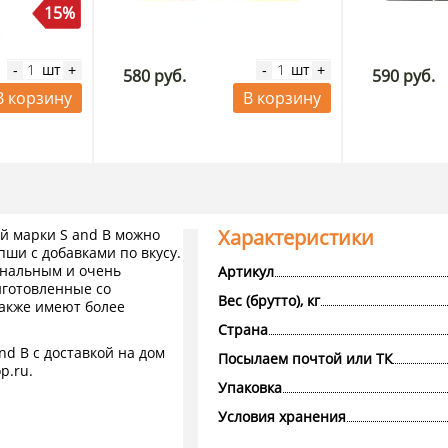
15%
шт
шт
-
+
-
+
580 руб.
590 руб.
В корзину
В корзину
Характеристики
й марки S and B можно
пши с добавками по вкусу.
нальным и очень
Артикул
иготовленные со
Вес (брутто), кг
также имеют более
Страна
d B с доставкой на дом
Посылаем почтой или ТК
p.ru.
Упаковка
Условия хранения