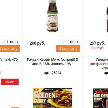
шт
шт
-
+
-
+
208 руб.
297 руб.
330 руб.
В корзину
В корзину
Tamaki, 470
Голден Карри Микс (острый) S
Голден
я
and B S&B, Япония, 198 г
(экстраост
Япо
1
арт. 23024
ар