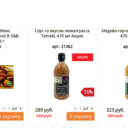
 Микс
Соус со вкусом лемонграсса
Медово-горчи
and B S&B,
Tamaki, 470 мл Акция
470
8 г
5
арт. 21362
ар
15%
шт
шт
-
+
-
+
289 руб.
323 руб.
340 руб.
380 руб.
В корзину
В корзину