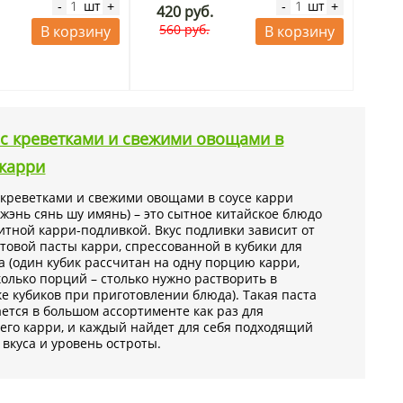
шт
шт
-
+
-
+
420 руб.
560 руб.
В корзину
В корзину
 с креветками и свежими овощами в
 карри
 креветками и свежими овощами в соусе карри
яжэнь сянь шу имянь) – это сытное китайское блюдо
итной карри-подливкой. Вкус подливки зависит от
отовой пасты карри, спрессованной в кубики для
а (один кубик рассчитан на одну порцию карри,
колько порций – столько нужно растворить в
е кубиков при приготовлении блюда). Такая паста
ется в большом ассортименте как раз для
го карри, и каждый найдет для себя подходящий
 вкуса и уровень остроты.