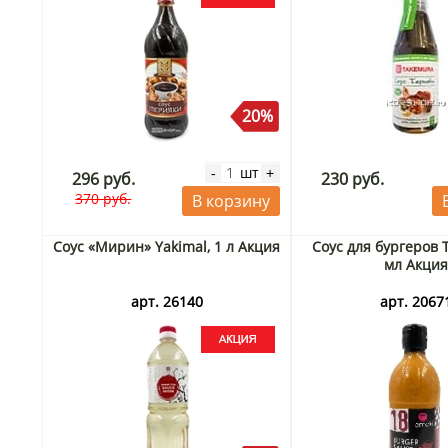
20%
шт
-
+
296 руб.
230 руб.
370 руб.
В корзину
Соус «Мирин» Yakimal, 1 л Акция
Соус для бургеров 
мл Акци
арт. 26140
арт. 2067