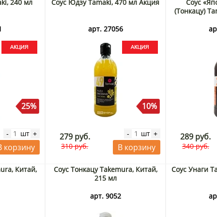
ki, 240 мл
Соус Юдзу Tamaki, 470 мл Акция
Соус «Яп
(Тонкацу) Ta
1
арт. 27056
ар
25%
10%
шт
шт
-
+
-
+
279 руб.
289 руб.
310 руб.
340 руб.
В корзину
В корзину
ura, Китай,
Соус Тонкацу Takemura, Китай,
Соус Унаги T
215 мл
3
арт. 9052
ар