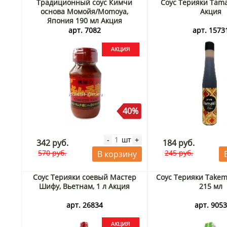
Традиционный соус Кимчи
Соус Терияки Tama
основа Момойя/Momoya,
Акция
Япония 190 мл Акция
арт. 7082
арт. 1573
40%
шт
-
+
342 руб.
184 руб.
570 руб.
245 руб.
В корзину
Соус Терияки соевый Мастер
Соус Терияки Takem
Шифу, Вьетнам, 1 л Акция
215 мл
арт. 26834
арт. 905