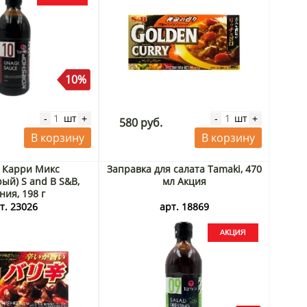
10%
шт
шт
-
+
-
+
580 руб.
В корзину
В корзину
 Карри Микс
Заправка для салата Tamaki, 470
рый) S and B S&B,
мл Акция
ния, 198 г
т. 23026
арт. 18869