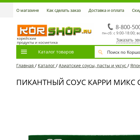
О магазине
Как сделать заказ
Доставка и оплата
Ски
8-800-50
пн-сб: с 9:00-18:00; в
корейские
Заказать з
продукты и косметика
Каталог товаров
Главная
/
Каталог
/
Азиатские соусы, пасты и уксус
/
Япо
ПИКАНТНЫЙ СОУС КАРРИ МИКС СР