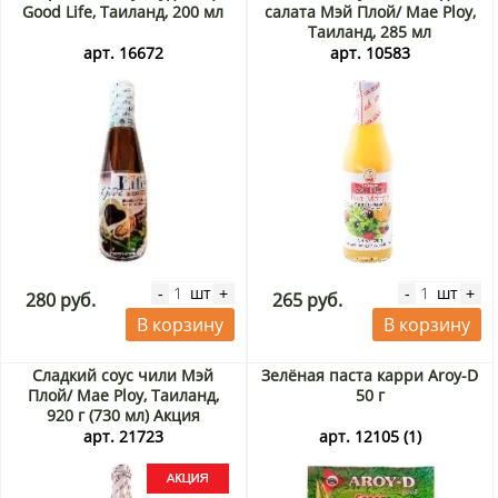
Good Life, Таиланд, 200 мл
салата Мэй Плой/ Mae Ploy,
Таиланд, 285 мл
арт. 16672
арт. 10583
шт
шт
-
+
-
+
280 руб.
265 руб.
В корзину
В корзину
Сладкий соус чили Мэй
Зелёная паста карри Aroy-D
Плой/ Mae Ploy, Таиланд,
50 г
920 г (730 мл) Акция
арт. 21723
арт. 12105 (1)