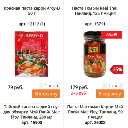
Красная паста карри Aroy-D
Паста Том Ям Real Thai,
50 г
Таиланд, 125 г Акция
арт. 12112 (1)
арт. 15711
35%
шт
шт
-
+
-
+
79 руб.
179 руб.
275 руб.
В корзину
В корзину
Тайский кисло-сладкий соус
Паста Массаман Карри Мэй
для обжарки Мэй Плой/ Mae
Плой/ Mae Ploy, Таиланд, 50
Ploy, Таиланд, 280 мл
г Акция
арт. 15900
арт. 26008