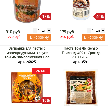
15%
40%
шт
шт
-
+
-
+
910 руб.
179 руб.
1 070 руб.
300 руб.
В корзину
В корзину
Заправка для пасты с
Паста Том Ям Genso,
морепродуктами в соусе
Таиланд, 400 г. Срок до
Том Ям замороженная Don
20.09.2026.
Kreveton, 200 г Акция
арт. 26825
арт. 3591
10%