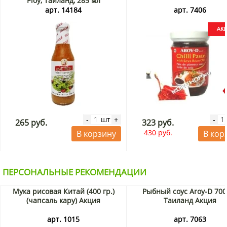
Ploy, Таиланд, 285 мл
арт. 14184
арт. 7406
шт
-
+
-
265 руб.
323 руб.
430 руб.
В корзину
В кор
ПЕРСОНАЛЬНЫЕ РЕКОМЕНДАЦИИ
Мука рисовая Китай (400 гр.)
Рыбный соус Aroy-D 700
(чапсаль кару) Акция
Таиланд Акция
арт. 1015
арт. 7063