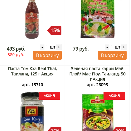
15%
шт
шт
-
+
-
+
493 руб.
79 руб.
580 руб.
В корзину
В корзину
Паста Том Кха Real Thai,
Зеленая паста карри Мэй
Таиланд, 125 г Акция
Плой/ Mae Ploy, Таиланд, 50
г Акция
арт. 15710
арт. 26095