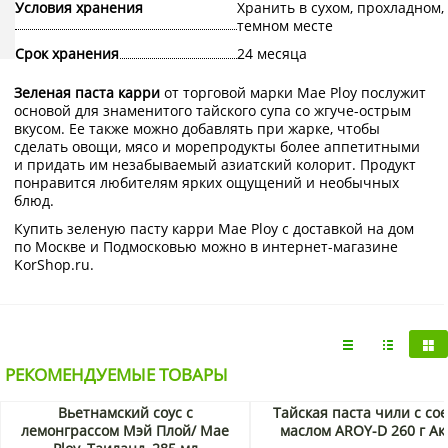
Условия хранения
Хранить в сухом, прохладном,
темном месте
Срок хранения
24 месяца
Зеленая паста карри
от торговой марки Mae Ploy послужит
основой для знаменитого тайского супа со жгуче-острым
вкусом. Ее также можно добавлять при жарке, чтобы
сделать овощи, мясо и морепродукты более аппетитными
и придать им незабываемый азиатский колорит. Продукт
понравится любителям ярких ощущений и необычных
блюд.
Купить зеленую пасту карри Mae Ploy с доставкой на дом
по Москве и Подмосковью можно в интернет-магазине
KorShop.ru.
РЕКОМЕНДУЕМЫЕ ТОВАРЫ
Вьетнамский соус с
Тайская паста чили с со
лемонграссом Мэй Плой/ Mae
маслом AROY-D 260 г Ак