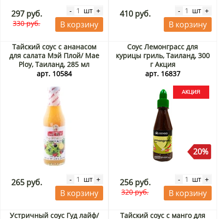
шт
шт
-
+
-
+
297 руб.
410 руб.
330 руб.
В корзину
В корзину
Тайский соус с ананасом
Соус Лемонграсс для
для салата Мэй Плой/ Mae
курицы гриль, Таиланд, 300
Ploy, Таиланд, 285 мл
г Акция
арт. 10584
арт. 16837
20%
шт
шт
-
+
-
+
265 руб.
256 руб.
320 руб.
В корзину
В корзину
Устричный соус Гуд лайф/
Тайский соус с манго для