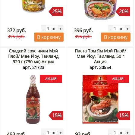
25%
20%
шт
шт
-
+
-
+
372 руб.
396 руб.
495 руб.
495 руб.
В корзину
В корзину
Сладкий соус чили Мэй
Паста Том Ям Мэй Плой/
Плой/ Mae Ploy, Таиланд,
Mae Ploy, Таиланд, 50 г
920 г (730 мл) Акция
Акция
арт. 21723
арт. 20554
15%
15%
шт
шт
-
+
-
+
493 руб.
93 руб.