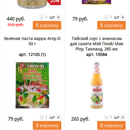
20%
шт
шт
-
+
-
+
440 руб.
79 руб.
550 руб.
В корзину
В корзину
Зелёная паста карри Aroy-D
Тайский соус с ананасом
50 г
для салата Мэй Плой/ Mae
Ploy, Таиланд, 285 мл
арт. 12105 (1)
арт. 10584
шт
шт
-
+
-
+
79 руб.
265 руб.
В корзину
В корзину