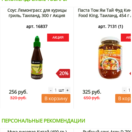
Соус Лемонграсс для курицы
Паста Том Ям Тай Фуд Кин
гриль, Таиланд, 300 г Акция
Food King, Таиланд, 454 г
арт. 16837
арт. 7131 (1)
20%
шт
-
+
-
256 руб.
325 руб.
320 руб.
650 руб.
В корзину
В кор
ПЕРСОНАЛЬНЫЕ РЕКОМЕНДАЦИИ
Мука рисовая Китай (400 гр.)
Рыбный соус Aroy-D 700