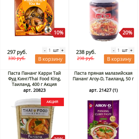
10%
20%
шт
шт
-
+
-
+
297 руб.
238 руб.
330 руб.
298 руб.
В корзину
В корзину
Паста Пананг Карри Тай
Паста пряная малазийская
Фуд Кинг/Thai Food King,
Пананг Aroy-D, Таиланд, 50 г
Таиланд, 400 г Акция
арт. 20823
арт. 21427 (1)