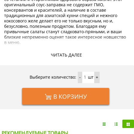
оригинальный соус-заправка не содержит ГМО,
консервантов и красителей, а наличие в составе
традиционных для азиатской кухни специй и нежного
кокосового желе делает его не только вкусным, но и,
безусловно, полезным продуктом. Благодаря ему
привычные салаты станут сладковато-пряными, и ваши
близкие непременно оценят такое интересное новшество
в меню.
Купить дрессинг для салата в тайском стиле Mae Ploy с
ЧИТАТЬ ДАЛЕЕ
доставкой на дом по Москве и области можно в интернет-
магазине KorShop.ru.
Выберите количество:
шт
-
+
В КОРЗИНУ
РЕКОМЕНДУЕМЫЕ ТОВАРЫ