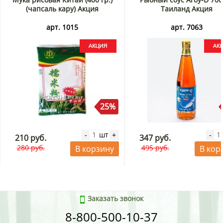
(чапсаль кару) Акция
Таиланд Акция
арт. 1015
арт. 7063
25%
шт
-
+
-
210 руб.
347 руб.
280 руб.
495 руб.
В корзину
В кор
Заказать звонок
8-800-500-10-37