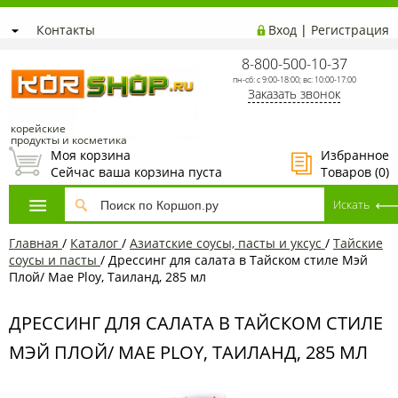
Контакты
Вход
|
Регистрация
8-800-500-10-37
пн-сб: с 9:00-18:00; вс: 10:00-17:00
Заказать звонок
корейские
продукты и косметика
Моя корзина
Избранное
Сейчас ваша корзина пуста
Товаров (
0
)
Главная
/
Каталог
/
Азиатские соусы, пасты и уксус
/
Тайские
соусы и пасты
/
Дрессинг для салата в Тайском стиле Мэй
Плой/ Mae Ploy, Таиланд, 285 мл
ДРЕССИНГ ДЛЯ САЛАТА В ТАЙСКОМ СТИЛЕ
МЭЙ ПЛОЙ/ MAE PLOY, ТАИЛАНД, 285 МЛ