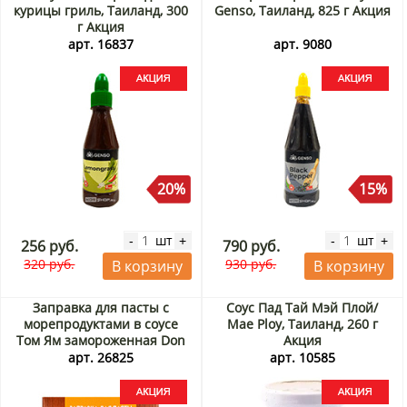
курицы гриль, Таиланд, 300
Genso, Таиланд, 825 г Акция
г Акция
арт. 16837
арт. 9080
20%
15%
шт
шт
-
+
-
+
256 руб.
790 руб.
320 руб.
930 руб.
В корзину
В корзину
Заправка для пасты с
Соус Пад Тай Мэй Плой/
морепродуктами в соусе
Mae Ploy, Таиланд, 260 г
Том Ям замороженная Don
Акция
Kreveton, 200 г Акция
арт. 26825
арт. 10585