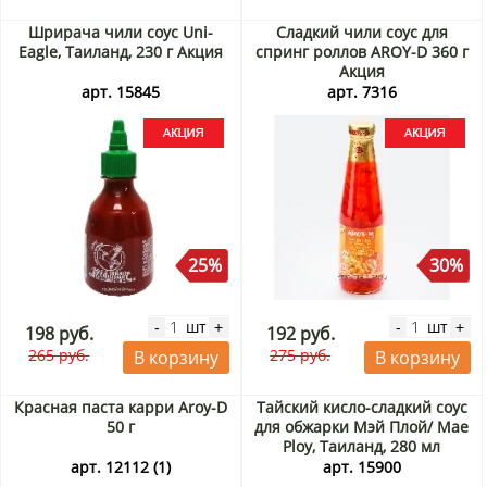
Шрирача чили соус Uni-
Сладкий чили соус для
Eagle, Таиланд, 230 г Акция
спринг роллов AROY-D 360 г
Акция
арт. 15845
арт. 7316
25%
30%
шт
шт
-
+
-
+
198 руб.
192 руб.
265 руб.
275 руб.
В корзину
В корзину
Красная паста карри Aroy-D
Тайский кисло-сладкий соус
50 г
для обжарки Мэй Плой/ Mae
Ploy, Таиланд, 280 мл
арт. 12112 (1)
арт. 15900