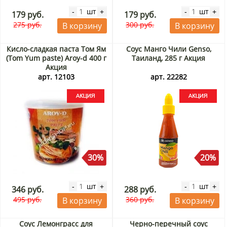
шт
шт
-
+
-
+
179 руб.
179 руб.
275 руб.
300 руб.
В корзину
В корзину
Кисло-сладкая паста Том Ям
Соус Манго Чили Genso,
(Tom Yum paste) Aroy-d 400 г
Таиланд, 285 г Акция
Акция
арт. 12103
арт. 22282
30%
20%
шт
шт
-
+
-
+
346 руб.
288 руб.
495 руб.
360 руб.
В корзину
В корзину
Соус Лемонграсс для
Черно-перечный соус