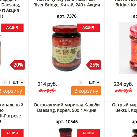
 Daesang,
River Bridge, Китай, 240 г Акция
Bridge, Ки
 г) Акция
1)
арт. 7376
а
20%
25%
шт
шт
-
+
-
+
214 руб.
224 руб.
285 руб.
280 руб.
В корзину
В корзину
игинальный
Остро-жгучий маринад Кальби
Острый мар
кю
Daesang, Корея, 500 г Акция
Beksul, Ко
ll-Purpose
 Daesang,
3
арт. 10546
ар
Акция