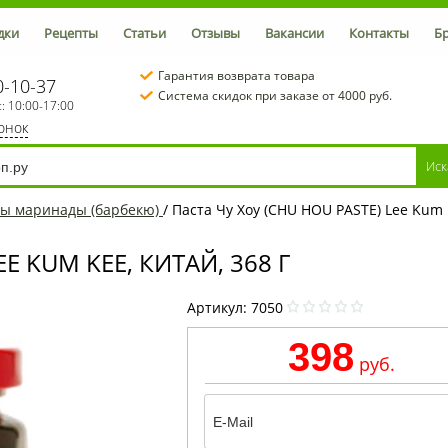
дки
Рецепты
Статьи
Отзывы
Вакансии
Контакты
Б
Гарантия возврата товара
0-10-37
Система скидок при заказе от 4000 руб.
с: 10:00-17:00
вонок
сы маринады (барбекю)
/
Паста Чу Хоу (CHU HOU PASTE) Lee Kum K
E KUM KEE, КИТАЙ, 368 Г
Артикул:
7050
398
руб.