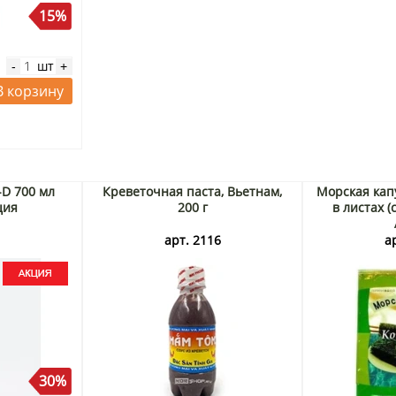
15%
шт
-
+
В корзину
-D 700 мл
Креветочная паста, Вьетнам,
Морская кап
ция
200 г
в листах (с
3
арт. 2116
а
30%