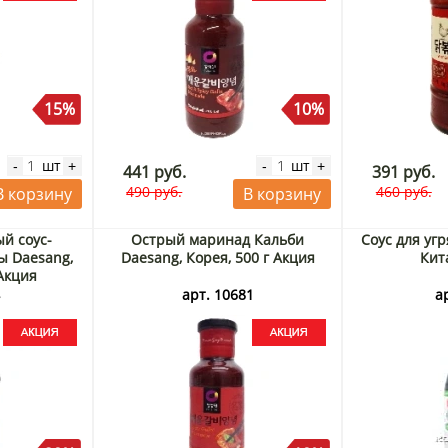
15%
10%
шт
шт
-
+
-
+
441 руб.
391 руб.
490 руб.
460 руб.
В корзину
В корзину
й соус-
Острый маринад Кальби
Соус для уг
ы Daesang,
Daesang, Корея, 500 г Акция
Кит
 Акция
4
арт. 10681
а