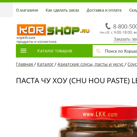
О магазине
Как сделать заказ
Доставка и оплата
Ски
8-800-50
пн-сб: с 9:00-18:00; в
корейские
Заказать з
продукты и косметика
Каталог товаров
Главная
/
Каталог
/
Азиатские соусы, пасты и уксус
/
Соу
ПАСТА ЧУ ХОУ (CHU HOU PASTE) LE