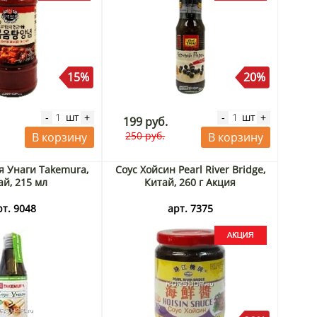
15%
20%
шт
шт
-
+
-
+
199 руб.
250 руб.
В корзину
В корзину
ря Унаги Takemura,
Соус Хойсин Pearl River Bridge,
ай, 215 мл
Китай, 260 г Акция
рт. 9048
арт. 7375