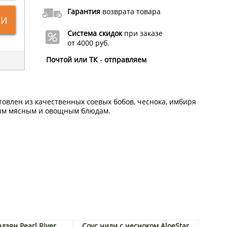
Гарантия
возврата товара
ИИ
Система скидок
при заказе
от 4000 руб.
Почтой или ТК
-
отправляем
товлен из качественных соевых бобов, чеснока, имбиря
ным мясным и овощным блюдам.
дзян Pearl River
Соус чили с чесноком AloeStar,