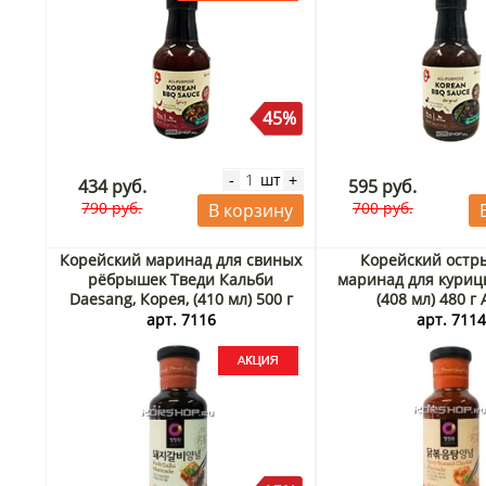
45%
шт
-
+
434 руб.
595 руб.
790 руб.
700 руб.
В корзину
Корейский маринад для свиных
Корейский остры
рёбрышек Тведи Кальби
маринад для куриц
Daesang, Корея, (410 мл) 500 г
(408 мл) 480 г
Акция
арт. 7116
арт. 711