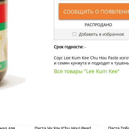
СООБЩИТЬ О ПОЯВЛЕН
РАСПРОДАНО
Добавить в избранное
Срок годности:
-
Соус Lee Kum Kee Chu Hou Paste изго
и семян кунжута и подходит к туше
Все товары "Lee Kum Kee"
над для
Паста Чу Хоу (Chu Hou) Pearl
Паста Тоба