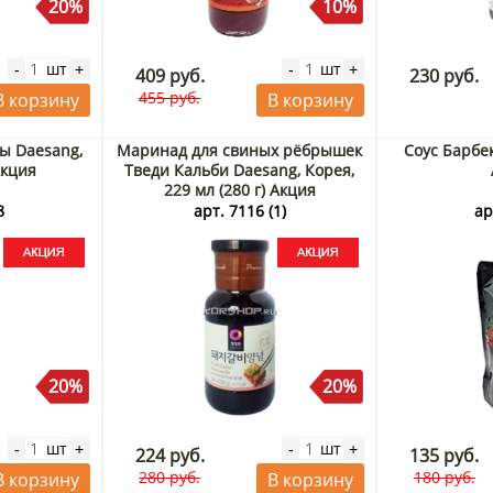
20%
10%
шт
шт
-
+
-
+
409 руб.
230 руб.
455 руб.
В корзину
В корзину
ы Daesang,
Маринад для свиных рёбрышек
Соус Барбе
Акция
Тведи Кальби Daesang, Корея,
229 мл (280 г) Акция
8
арт. 7116 (1)
ар
20%
20%
шт
шт
-
+
-
+
224 руб.
135 руб.
280 руб.
180 руб.
В корзину
В корзину