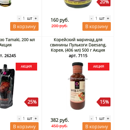
20%
шт
шт
-
+
-
+
160 руб.
200 руб.
В корзину
В корзину
кю Tamaki, 200 мл
Корейский маринад для
Акция
свинины Пулькоги Daesang,
Корея, (406 мл) 500 г Акция
т. 26245
арт. 7115
25%
15%
шт
шт
-
+
-
+
382 руб.
450 руб.
В корзину
В корзину