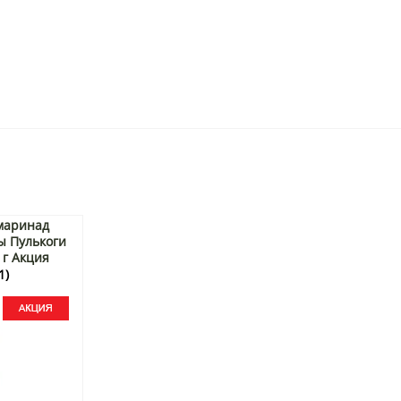
маринад
ы Пулькоги
 г Акция
1)