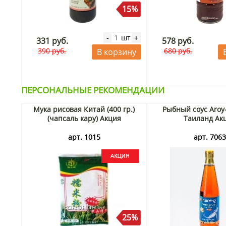
15%
шт
-
+
331 руб.
578 руб.
390 руб.
680 руб.
В корзину
ПЕРСОНАЛЬНЫЕ РЕКОМЕНДАЦИИ
Мука рисовая Китай (400 гр.)
Рыбный соус Aroy
(чапсаль кару) Акция
Таиланд Ак
арт. 1015
арт. 706
25%