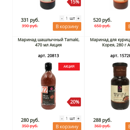
15%
шт
-
+
331 руб.
520 руб.
390 руб.
650 руб.
В корзину
Маринад шашлычный Tamaki,
Маринад для куриц
470 мл Акция
Корея, 280 г 
арт. 20813
арт. 1572
20%
шт
-
+
280 руб.
288 руб.
350 руб.
360 руб.
В корзину