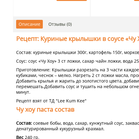
Описание
Отзывы (0)
Рецепт: Куриные крылышки в соусе «Чу 
Состав: куриные крылышки 300г, картофель 150г, морковь
Соус: соус «Чу Хоу» 3 ст ложки, сахар чайн ложки, вода 2
Приготовление: Крылышки разрезать на 3 части каждое
кубиками, чеснок – мелко. Нагреть 2 ст ложки масла, про
Добавить крылья и жарить до золотистого цвета, добави
перемешать.Добавить соус и тушить на небольшом огне 
минут.
Рецепт взят от ТД "Lee Kum Kee"
Чу хоу паста состав
Состав:
соевые бобы, вода, сахар, кунжутный соус, закв
денатурированный кукурузный крахмал.
Вес
240 гр.