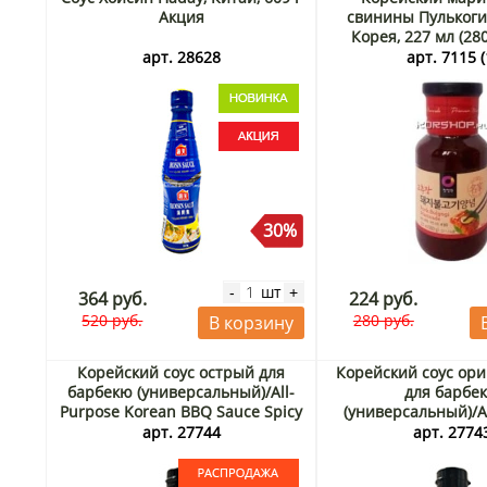
Акция
свинины Пулькоги
Корея, 227 мл (280
арт. 28628
арт. 7115 (
30%
шт
-
+
364 руб.
224 руб.
520 руб.
280 руб.
В корзину
Корейский соус острый для
Корейский соус ор
барбекю (универсальный)/All-
для барбе
Purpose Korean BBQ Sauce Spicy
(универсальный)/A
Daesang, Корея, 340 г. Срок до
Korean BBQ Sauce
арт. 27744
арт. 2774
18.08.2026. Распродажа
Корея, 340 г 