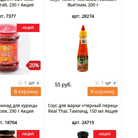
тай, 230 г Акция
Вьетнам, 200 г
рт. 7377
арт. 28274
20%
шт
шт
-
+
-
+
55 руб.
В корзину
В корзину
инад для курицы
Соус для жарки «Черный перец»
рея, 290 г Акция
Real Thai, Таиланд, 150 мл Акция
т. 18704
арт. 24719