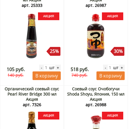
арт. 25333
арт. 26987
25%
30%
шт
шт
-
+
-
+
105 руб.
518 руб.
140 руб.
740 руб.
В корзину
В корзину
Органический соевый соус
Соевый соус Очобогучи
Pearl River Bridge 300 мл
Shoda Shoyu, Япония, 150 мл
Акция
Акция
арт. 7326
арт. 26988