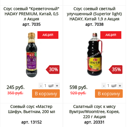
Соус соевый "Креветочный"
Соус соевый светлый
HADAY PREMIUM, Китай, 0,5
улучшенный (Superior light)
л Акция
HADAY, Китай 1,9 л Акция
арт. 7035
арт. 7038
30%
35%
шт
шт
-
+
-
+
245 руб.
598 руб.
350 руб.
920 руб.
В корзину
В корзину
Соевый соус «Мастер
Салатный соус к мясу
Шифу», Вьетнам, 200 мл
Вумтри/Woomtree, Корея,
220 г Акция
арт. 13152
арт. 20331