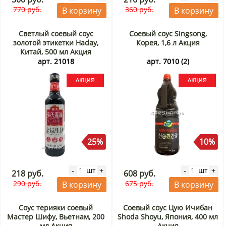
770 руб.
360 руб.
В корзину
В корзину
Светлый соевый соус
Соевый соус Singsong,
золотой этикетки Haday,
Корея, 1,6 л Акция
Китай, 500 мл Акция
арт. 21018
арт. 7010 (2)
25%
10%
шт
шт
-
+
-
+
218 руб.
608 руб.
290 руб.
675 руб.
В корзину
В корзину
Соус терияки соевый
Соевый соус Цую Ичибан
Мастер Шифу, Вьетнам, 200
Shoda Shoyu, Япония, 400 мл
мл Акция
Акция