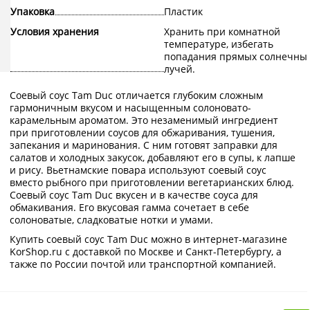
Упаковка
Пластик
Условия хранения
Хранить при комнатной
температуре, избегать
попадания прямых солнечны
лучей.
Соевый соус Tam Duc отличается глубоким сложным
гармоничным вкусом и насыщенным солоновато-
карамельным ароматом. Это незаменимый ингредиент
при приготовлении соусов для обжаривания, тушения,
запекания и маринования. С ним готовят заправки для
салатов и холодных закусок, добавляют его в супы, к лапше
и рису. Вьетнамские повара используют соевый соус
вместо рыбного при приготовлении вегетарианских блюд.
Соевый соус Tam Duc вкусен и в качестве соуса для
обмакивания. Его вкусовая гамма сочетает в себе
солоноватые, сладковатые нотки и умами.
Купить соевый соус Tam Duc можно в интернет-магазине
KorShop.ru с доставкой по Москве и Санкт-Петербургу, а
также по России почтой или транспортной компанией.