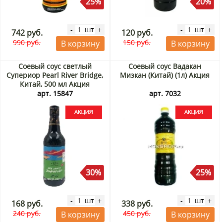
25%
20%
шт
шт
-
+
-
+
742 руб.
120 руб.
990 руб.
150 руб.
В корзину
В корзину
Соевый соус светлый
Соевый соус Вадакан
Супериор Pearl River Bridge,
Мизкан (Китай) (1л) Акция
Китай, 500 мл Акция
арт. 15847
арт. 7032
30%
25%
шт
шт
-
+
-
+
168 руб.
338 руб.
240 руб.
450 руб.
В корзину
В корзину