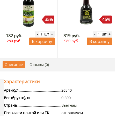
35%
45%
шт
шт
-
+
-
+
182 руб.
319 руб.
280 руб.
580 руб.
В корзину
В корзину
Описание
Отзывы (0)
Характеристики
Артикул
26340
Вес (брутто), кг
0.600
Страна
Вьетнам
Посылаем почтой или ТК
отправляем