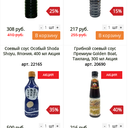
25%
15%
шт
шт
-
+
-
+
308 руб.
217 руб.
410 руб.
255 руб.
В корзину
В корзину
Соевый соус Особый Shoda
Грибной соевый соус
Shoyu, Япония, 400 мл Акция
Премиум Golden Boat,
Таиланд, 300 мл Акция
арт. 22165
арт. 20690
35%
40%
шт
шт
-
+
-
+
500 руб.
216 руб.