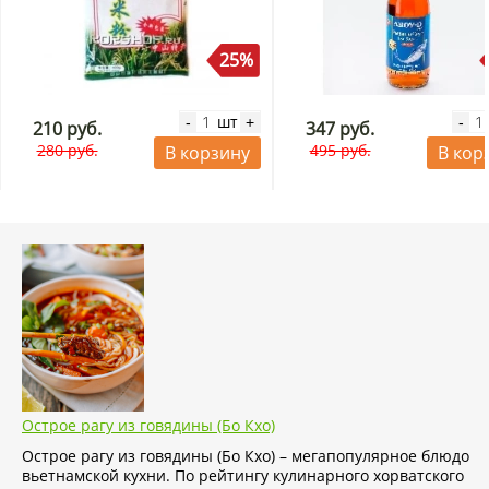
25%
шт
-
+
-
210 руб.
347 руб.
280 руб.
495 руб.
В корзину
В кор
Острое рагу из говядины (Бо Кхо)
Острое рагу из говядины (Бо Кхо) – мегапопулярное блюдо
вьетнамской кухни. По рейтингу кулинарного хорватского