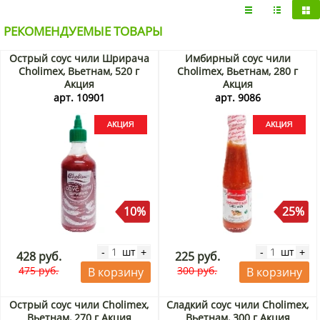
РЕКОМЕНДУЕМЫЕ ТОВАРЫ
Острый соус чили Шрирача
Имбирный соус чили
Cholimex, Вьетнам, 520 г
Cholimex, Вьетнам, 280 г
Акция
Акция
арт. 10901
арт. 9086
10%
25%
шт
шт
-
+
-
+
428 руб.
225 руб.
475 руб.
300 руб.
В корзину
В корзину
Острый соус чили Cholimex,
Сладкий соус чили Cholimex,
Вьетнам, 270 г Акция
Вьетнам, 300 г Акция