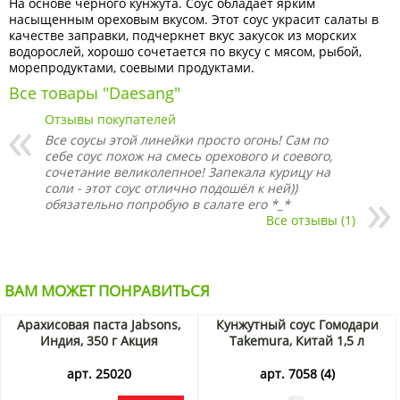
На основе черного кунжута. Соус обладает ярким
насыщенным ореховым вкусом. Этот соус украсит салаты в
качестве заправки, подчеркнет вкус закусок из морских
водорослей, хорошо сочетается по вкусу с мясом, рыбой,
морепродуктами, соевыми продуктами.
Все товары "Daesang"
Отзывы покупателей
Все соусы этой линейки просто огонь! Сам по
себе соус похож на смесь орехового и соевого,
сочетание великолепное! Запекала курицу на
соли - этот соус отлично подошёл к ней))
обязательно попробую в салате его *_*
Все отзывы (1)
ВАМ МОЖЕТ ПОНРАВИТЬСЯ
Арахисовая паста Jabsons,
Кунжутный соус Гомодари
Индия, 350 г Акция
Takemura, Китай 1,5 л
арт. 25020
арт. 7058 (4)