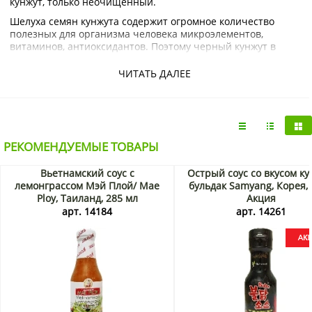
кунжут, только неочищенный.
Шелуха семян кунжута содержит огромное количество
полезных для организма человека микроэлементов,
витаминов, антиоксидантов. Поэтому черный кунжут в
разы богаче белого по содержанию полезных веществ. К
тому черный кунжут обладает более ярко выраженным и
ЧИТАТЬ ДАЛЕЕ
насыщенным ореховым вкусом.
Соус-заправка из черного кунжута Black Sesame Dressing
отлично дополнит и украсит вкус овощных закусок,
подчеркнет вкус салатов из морских водорослей. Он
прекрасно сочетается с любым мясом, морепродуктами,
РЕКОМЕНДУЕМЫЕ ТОВАРЫ
лапшой, рисом, овощами, соевыми продуктами (тофу,
фучжу, соевое мясо и т.д). Ценители острых блюд могут
Вьетнамский соус с
Острый соус со вкусом к
добавить в кунжутный соус несколько капель любимого
лемонграссом Мэй Плой/ Mae
бульдак Samyang, Корея, 
острого чили-соуса.
Ploy, Таиланд, 285 мл
Акция
В нашем интернет-магазине KorShop.ru можно купить
арт. 14184
арт. 14261
азиатские соусы и другие продукты из Кореи, Японии,
Вьетнама, Китая и Таиланда по выгодным ценам. Мы
осуществляем доставку в любую точку России.