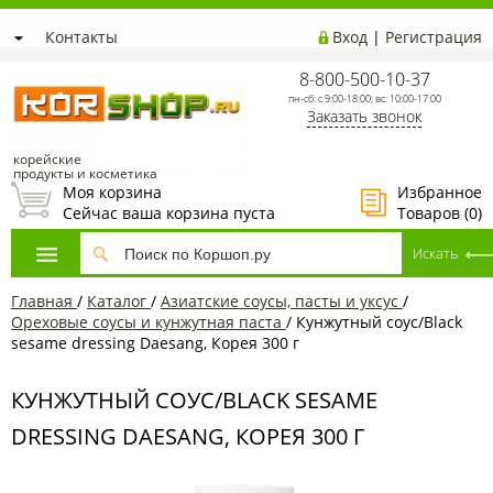
Контакты
Вход
|
Регистрация
8-800-500-10-37
пн-сб: с 9:00-18:00; вс: 10:00-17:00
Заказать звонок
корейские
продукты и косметика
Моя корзина
Избранное
Сейчас ваша корзина пуста
Товаров (
0
)
Главная
/
Каталог
/
Азиатские соусы, пасты и уксус
/
Ореховые соусы и кунжутная паста
/
Кунжутный соус/Black
sesame dressing Daesang, Корея 300 г
КУНЖУТНЫЙ СОУС/BLACK SESAME
DRESSING DAESANG, КОРЕЯ 300 Г