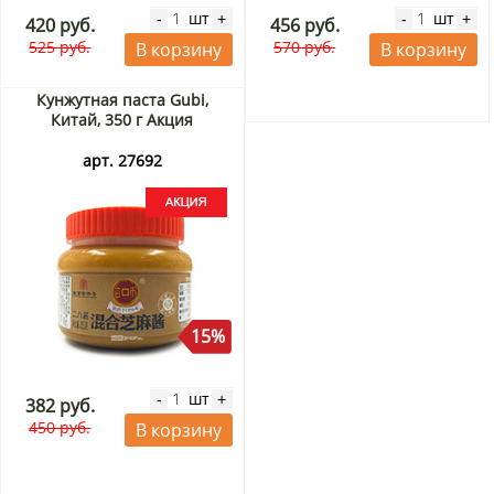
шт
шт
-
+
-
+
420 руб.
456 руб.
525 руб.
570 руб.
В корзину
В корзину
Кунжутная паста Gubi,
Китай, 350 г Акция
арт. 27692
15%
шт
-
+
382 руб.
450 руб.
В корзину