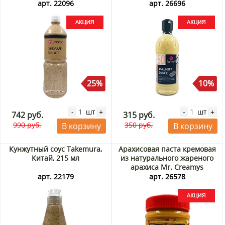
(Россия), 470 мл Акция
арт. 22096
арт. 26696
25%
10%
шт
шт
-
+
-
+
742 руб.
315 руб.
990 руб.
350 руб.
В корзину
В корзину
Кунжутный соус Takemura,
Арахисовая паста кремовая
Китай, 215 мл
из натурального жареного
арахиса Mr. Creamys
(Китай), 340 г Акция
арт. 22179
арт. 26578