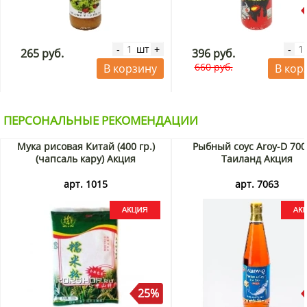
шт
-
+
-
265 руб.
396 руб.
660 руб.
В корзину
В кор
ПЕРСОНАЛЬНЫЕ РЕКОМЕНДАЦИИ
Мука рисовая Китай (400 гр.)
Рыбный соус Aroy-D 700
(чапсаль кару) Акция
Таиланд Акция
арт. 1015
арт. 7063
25%