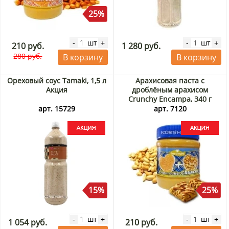
25%
шт
шт
-
+
-
+
210 руб.
1 280 руб.
280 руб.
В корзину
В корзину
Ореховый соус Tamaki, 1,5 л
Арахисовая паста с
Акция
дроблёным арахисом
Crunchy Encampa, 340 г
Акция
арт. 15729
арт. 7120
15%
25%
шт
шт
-
+
-
+
1 054 руб.
210 руб.