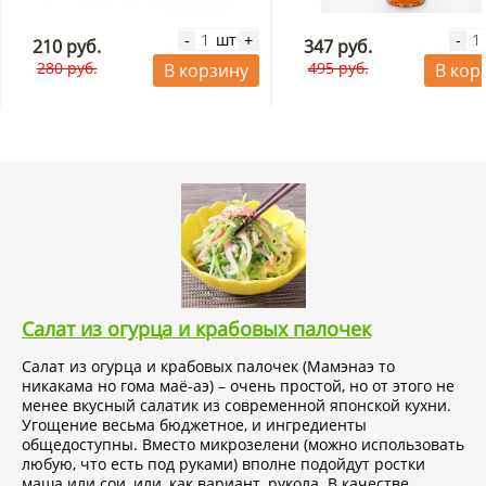
шт
-
+
-
210 руб.
347 руб.
280 руб.
495 руб.
В корзину
В кор
Салат из огурца и крабовых палочек
Салат из огурца и крабовых палочек (Мамэнаэ то
никакама но гома маё-аэ) – очень простой, но от этого не
менее вкусный салатик из современной японской кухни.
Угощение весьма бюджетное, и ингредиенты
общедоступны. Вместо микрозелени (можно использовать
любую, что есть под руками) вполне подойдут ростки
маша или сои, или, как вариант, рукола. В качестве