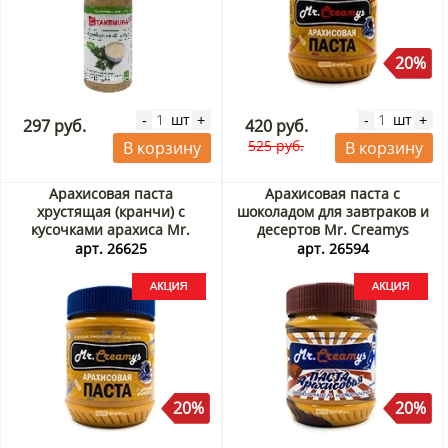
20%
шт
шт
-
+
-
+
297 руб.
420 руб.
525 руб.
В корзину
В корзину
Арахисовая паста
Арахисовая паста с
хрустящая (кранчи) с
шоколадом для завтраков и
кусочками арахиса Mr.
десертов Mr. Creamys
Creamys (Китай), 340 г Акция
(Китай), 340 г Акция
арт. 26625
арт. 26594
20%
20%