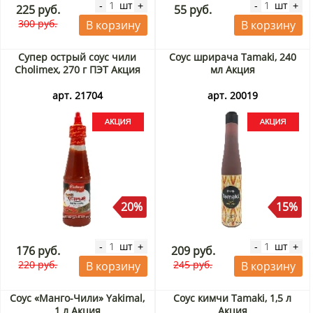
шт
шт
-
+
-
+
225 руб.
55 руб.
300 руб.
В корзину
В корзину
Супер острый соус чили
Соус шрирача Tamaki, 240
Cholimex, 270 г ПЭТ Акция
мл Акция
арт. 21704
арт. 20019
20%
15%
шт
шт
-
+
-
+
176 руб.
209 руб.
220 руб.
245 руб.
В корзину
В корзину
Соус «Манго-Чили» Yakimal,
Соус кимчи Tamaki, 1,5 л
1 л Акция
Акция