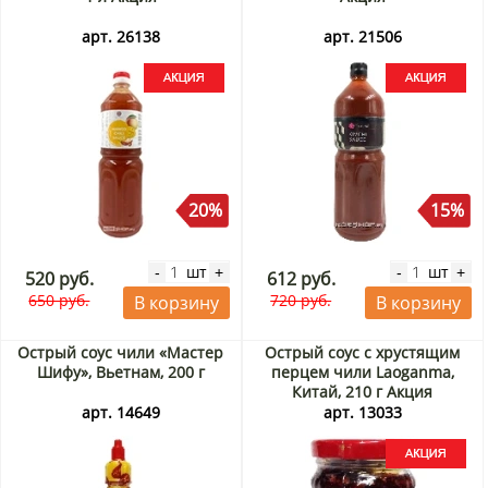
арт. 26138
арт. 21506
20%
15%
шт
шт
-
+
-
+
520 руб.
612 руб.
650 руб.
720 руб.
В корзину
В корзину
Острый соус чили «Мастер
Острый соус с хрустящим
Шифу», Вьетнам, 200 г
перцем чили Laoganma,
Китай, 210 г Акция
арт. 14649
арт. 13033