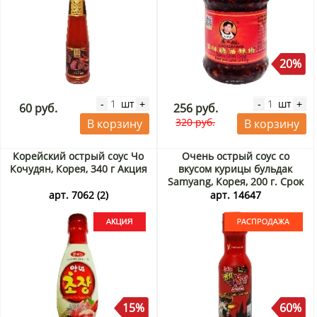
20%
шт
шт
-
+
-
+
60 руб.
256 руб.
320 руб.
В корзину
В корзину
Корейский острый соус Чо
Очень острый соус со
Кочудян, Корея, 340 г Акция
вкусом курицы бульдак
Samyang, Корея, 200 г. Срок
до 03.09.2026. Распродажа
арт. 7062 (2)
арт. 14647
15%
60%