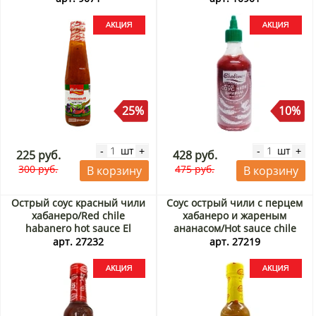
25%
10%
шт
шт
-
+
-
+
225 руб.
428 руб.
300 руб.
475 руб.
В корзину
В корзину
Острый соус красный чили
Соус острый чили с перцем
хабанеро/Red chile
хабанеро и жареным
habanero hot sauce El
ананасом/Hot sauce chile
Yucateco, Мексика, 120 мл
habanero & grilled pineapple
арт. 27232
арт. 27219
Акция
El Yucateco (Мексика), 120
мл Акция