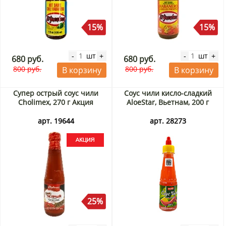
15%
15%
шт
шт
-
+
-
+
680 руб.
680 руб.
800 руб.
800 руб.
В корзину
В корзину
Супер острый соус чили
Соус чили кисло-сладкий
Cholimex, 270 г Акция
AloeStar, Вьетнам, 200 г
арт. 19644
арт. 28273
25%