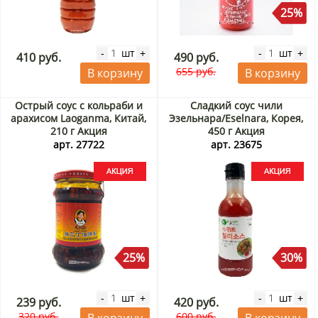
25%
шт
шт
-
+
-
+
410 руб.
490 руб.
655 руб.
В корзину
В корзину
Острый соус с кольраби и
Сладкий соус чили
арахисом Laoganma, Китай,
Эзельнара/Eselnara, Корея,
210 г Акция
450 г Акция
арт. 27722
арт. 23675
25%
30%
шт
шт
-
+
-
+
239 руб.
420 руб.
320 руб.
600 руб.