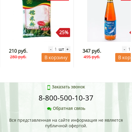
перцовый соус.
25%
шт
-
+
-
210 руб.
347 руб.
280 руб.
495 руб.
В корзину
В кор
Заказать звонок
8-800-500-10-37
Обратная связь
Вся представленная на сайте информация не является
публичной офертой.