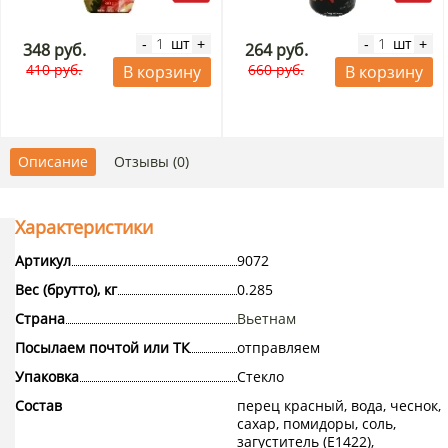
шт
шт
-
+
-
+
348 руб.
264 руб.
410 руб.
660 руб.
В корзину
В корзину
Описание
Отзывы (0)
Характеристики
Артикул
9072
Вес (брутто), кг
0.285
Страна
Вьетнам
Посылаем почтой или ТК
отправляем
Упаковка
Стекло
Состав
перец красный, вода, чеснок,
сахар, помидоры, соль,
загуститель (E1422),