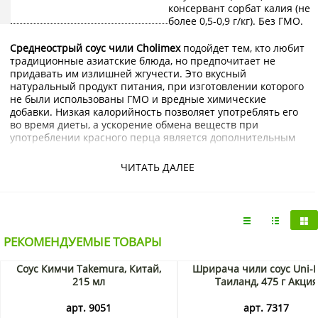
консервант сорбат калия (не
более 0,5-0,9 г/кг). Без ГМО.
Среднеострый соус чили Cholimex
подойдет тем, кто любит
традиционные азиатские блюда, но предпочитает не
придавать им излишней жгучести. Это вкусный
натуральный продукт питания, при изготовлении которого
не были использованы ГМО и вредные химические
добавки. Низкая калорийность позволяет употреблять его
во время диеты, а ускорение обмена веществ при
употреблении красного перца является дополнительным
поводом включить его в рацион.
ЧИТАТЬ ДАЛЕЕ
Острый перец – это одна из самых полезных специй. Если
регулярно добавлять его в пищу, можно не бояться
подхватить кишечную инфекцию: он полностью
обеззараживает еду и убивает болезнетворные
микроорганизмы. По количеству антиоксидантов чили
РЕКОМЕНДУЕМЫЕ ТОВАРЫ
опережает большинство цитрусовых, а благодаря чему
помогает сохранить молодость тела и крепкий иммунитет.
Соус Кимчи Takemura, Китай,
Шрирача чили соус Uni-E
215 мл
Таиланд, 475 г Акция
Капсаицин, который придает красному перцу остроту,
является прекрасным болеутоляющим, поэтому жгучие
арт. 9051
арт. 7317
перченые блюда не только доставляют удовольствие, но и