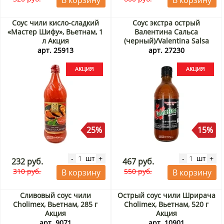
В корзину
В корзину
Соус чили кисло-сладкий
Соус экстра острый
«Мастер Шифу», Вьетнам, 1
Валентина Сальса
л Акция
(черный)/Valentina Salsa
Picante Extra (black) Сальса
арт. 25913
арт. 27230
Тамазула/Salsa Tamazula,
370 мл Акция
25%
15%
шт
шт
-
+
-
+
232 руб.
467 руб.
310 руб.
550 руб.
В корзину
В корзину
Сливовый соус чили
Острый соус чили Шрирача
Cholimex, Вьетнам, 285 г
Cholimex, Вьетнам, 520 г
Акция
Акция
арт. 9071
арт. 10901