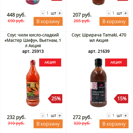
шт
шт
-
+
-
+
448 руб.
207 руб.
690 руб.
265 руб.
В корзину
В корзину
Соус чили кисло-сладкий
Соус Шрирача Tamaki, 470
«Мастер Шифу», Вьетнам, 1
мл Акция
л Акция
арт. 25913
арт. 21639
25%
15%
шт
шт
-
+
-
+
232 руб.
272 руб.
310 руб.
320 руб.
В корзину
В корзину