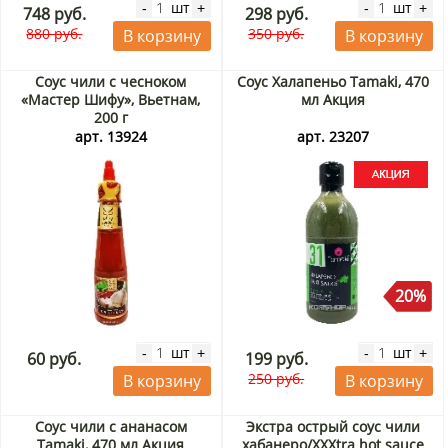
шт
шт
-
+
-
+
748 руб.
298 руб.
880 руб.
350 руб.
В корзину
В корзину
Соус чили с чесноком
Соус Халапеньо Tamaki, 470
«Мастер Шифу», Вьетнам,
мл Акция
200 г
арт. 13924
арт. 23207
20%
шт
шт
-
+
-
+
60 руб.
199 руб.
250 руб.
В корзину
В корзину
Соус чили с ананасом
Экстра острый соус чили
Tamaki, 470 мл Акция
хабанеро/XXXtra hot sauce