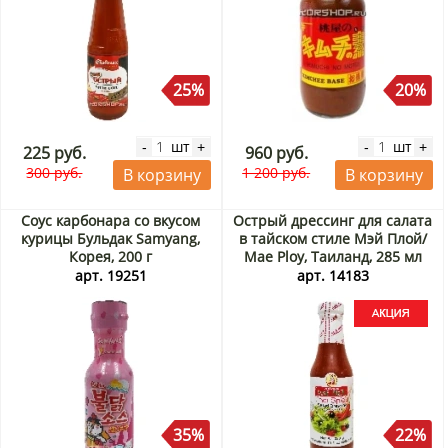
25%
20%
шт
шт
-
+
-
+
225 руб.
960 руб.
300 руб.
1 200 руб.
В корзину
В корзину
Соус карбонара со вкусом
Острый дрессинг для салата
курицы Бульдак Samyang,
в тайcком стиле Мэй Плой/
Корея, 200 г
Mae Ploy, Таиланд, 285 мл
Акция
арт. 19251
арт. 14183
35%
22%