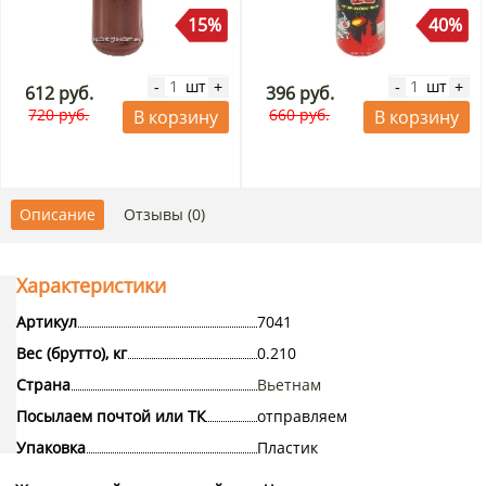
15%
40%
шт
шт
-
+
-
+
612 руб.
396 руб.
720 руб.
660 руб.
В корзину
В корзину
Описание
Отзывы (0)
Характеристики
Артикул
7041
Вес (брутто), кг
0.210
Страна
Вьетнам
Посылаем почтой или ТК
отправляем
Упаковка
Пластик