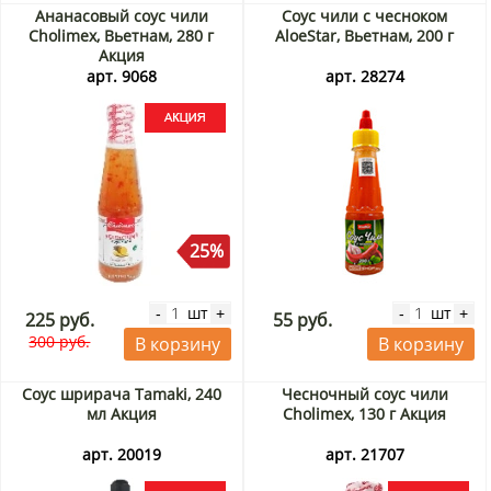
Ананасовый соус чили
Соус чили с чесноком
Cholimex, Вьетнам, 280 г
AloeStar, Вьетнам, 200 г
Акция
арт. 9068
арт. 28274
25%
шт
шт
-
+
-
+
225 руб.
55 руб.
300 руб.
В корзину
В корзину
Соус шрирача Tamaki, 240
Чесночный соус чили
мл Акция
Cholimex, 130 г Акция
арт. 20019
арт. 21707