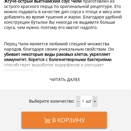
Жгуче-острый вьетнамский соус Чили
приготовлен из
острого красного перца по оригинальной рецептуре. Его
можно подавать в качестве дип-соуса к птице и мясу или
добавлять во время тушения и жарки. Благодаря удобной
конструкции бутылки Вы никогда не выдавите больше
соуса, чем нужно, поэтому его хватит надолго.
Перец Чили является любимой специей множества
народов, благодаря своим уникальным свойствам. Он
убивает некоторые виды раковых клеток, укрепляет
иммунитет, борется с болезнетворными бактериями
,
способствует выработке эндорфинов и улучшает
пищеварение.
ЧИТАТЬ ДАЛЕЕ
При употреблении соуса из жгучего красного перца
необходимо соблюдать меру, так как в больших дозах он
способен вызвать неприятные ощущения у человека,
Выберите количество:
шт
-
+
непривычного к остроте азиатских блюд. В умеренных
количествах это замечательная вкусовая добавка, которая
хорошо
оттеняет и дополняет вкус еды
.
В КОРЗИНУ
В интернет-магазине
KorShop.ru
можно купить острый