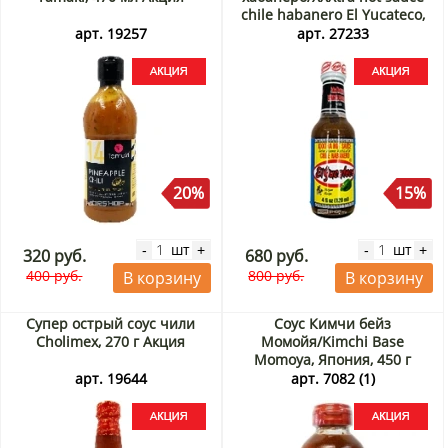
chile habanero El Yucateco,
Мексика, 120 мл Акция
арт. 19257
арт. 27233
20%
15%
шт
шт
-
+
-
+
320 руб.
680 руб.
400 руб.
800 руб.
В корзину
В корзину
Супер острый соус чили
Соус Кимчи бейз
Cholimex, 270 г Акция
Момойя/Kimchi Base
Momoya, Япония, 450 г
Акция
арт. 19644
арт. 7082 (1)