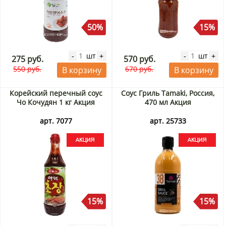
50%
15%
шт
шт
-
+
-
+
275 руб.
570 руб.
550 руб.
670 руб.
В корзину
В корзину
Корейский перечный соус
Соус Гриль Tamaki, Россия,
Чо Кочудян 1 кг Акция
470 мл Акция
арт. 7077
арт. 25733
15%
15%