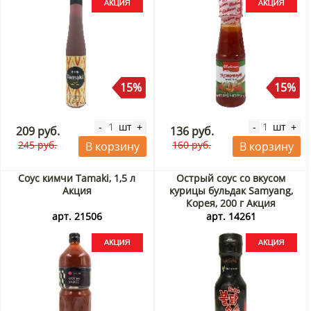
15%
15%
шт
шт
-
+
-
+
209 руб.
136 руб.
245 руб.
160 руб.
В корзину
В корзину
Соус кимчи Tamaki, 1,5 л
Острый соус со вкусом
Акция
курицы бульдак Samyang,
Корея, 200 г Акция
арт. 21506
арт. 14261