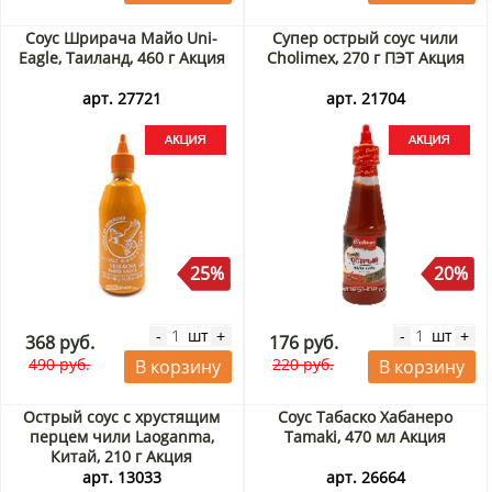
Соус Шрирача Майо Uni-
Супер острый соус чили
Eagle, Таиланд, 460 г Акция
Cholimex, 270 г ПЭТ Акция
арт. 27721
арт. 21704
25%
20%
шт
шт
-
+
-
+
368 руб.
176 руб.
490 руб.
220 руб.
В корзину
В корзину
Острый соус с хрустящим
Соус Табаско Хабанеро
перцем чили Laoganma,
Tamaki, 470 мл Акция
Китай, 210 г Акция
арт. 13033
арт. 26664