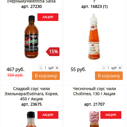
(черный)/Valentina Salsa
г
Picante Extra (black) Сальса
арт. 27230
арт. 16823 (1)
Тамазула/Salsa Tamazula,
370 мл Акция
15%
шт
шт
-
+
-
+
467 руб.
55 руб.
550 руб.
В корзину
В корзину
Сладкий соус чили
Чесночный соус чили
Эзельнара/Eselnara, Корея,
Cholimex, 130 г Акция
450 г Акция
арт. 23675
арт. 21707