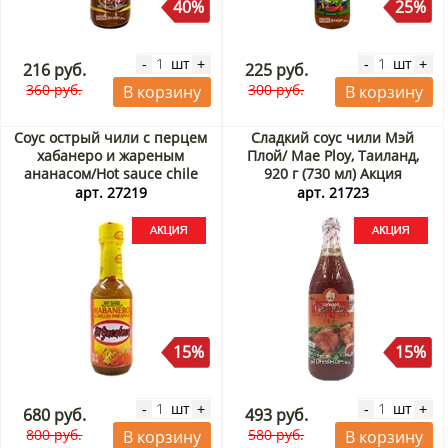
40%
25%
шт
шт
-
+
-
+
216 руб.
225 руб.
360 руб.
300 руб.
В корзину
В корзину
Соус острый чили с перцем
Сладкий соус чили Мэй
хабанеро и жареным
Плой/ Mae Ploy, Таиланд,
ананасом/Hot sauce chile
920 г (730 мл) Акция
habanero & grilled pineapple
арт. 27219
арт. 21723
El Yucateco (Мексика), 120
мл Акция
15%
15%
шт
шт
-
+
-
+
680 руб.
493 руб.
800 руб.
580 руб.
В корзину
В корзину