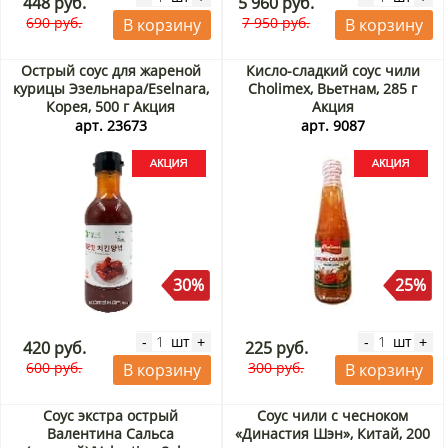
448 руб.
5 960 руб.
690 руб.
7 950 руб.
В корзину
В корзину
Острый соус для жареной
Кисло-сладкий соус чили
курицы Эзельнара/Eselnara,
Cholimex, Вьетнам, 285 г
Корея, 500 г Акция
Акция
арт. 23673
арт. 9087
30%
25%
шт
шт
-
+
-
+
420 руб.
225 руб.
600 руб.
300 руб.
В корзину
В корзину
Соус экстра острый
Соус чили с чесноком
Валентина Сальса
«Династия Шэн», Китай, 200