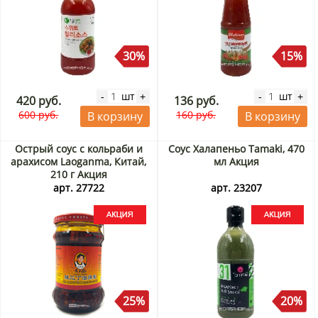
30%
15%
шт
шт
-
+
-
+
420 руб.
136 руб.
600 руб.
160 руб.
В корзину
В корзину
Острый соус с кольраби и
Соус Халапеньо Tamaki, 470
арахисом Laoganma, Китай,
мл Акция
210 г Акция
арт. 27722
арт. 23207
25%
20%