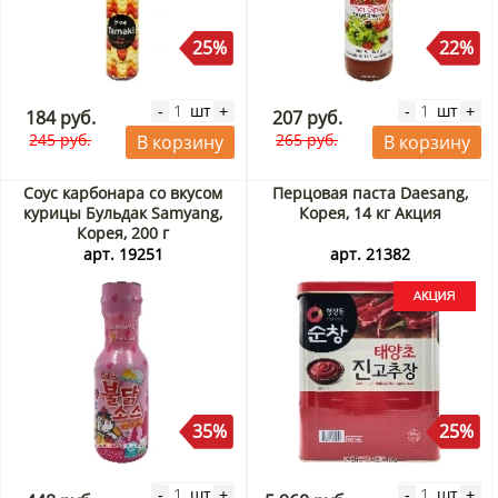
25%
22%
шт
шт
-
+
-
+
184 руб.
207 руб.
245 руб.
265 руб.
В корзину
В корзину
Соус карбонара со вкусом
Перцовая паста Daesang,
курицы Бульдак Samyang,
Корея, 14 кг Акция
Корея, 200 г
арт. 19251
арт. 21382
35%
25%
шт
шт
-
+
-
+