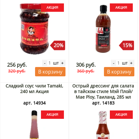
20%
15%
шт
шт
-
+
-
+
256 руб.
306 руб.
320 руб.
360 руб.
В корзину
В корзину
Сладкий соус чили Tamaki,
Острый дрессинг для салата
240 мл Акция
в тайcком стиле Мэй Плой/
Mae Ploy, Таиланд, 285 мл
Акция
арт. 14934
арт. 14183