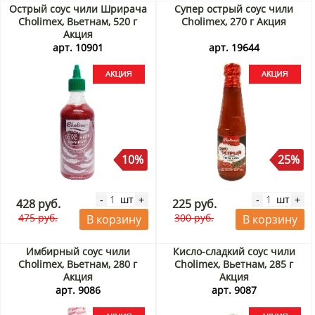
Острый соус чили Шрирача
Супер острый соус чили
Cholimex, Вьетнам, 520 г
Cholimex, 270 г Акция
Акция
арт. 10901
арт. 19644
10%
25%
шт
шт
-
+
-
+
428 руб.
225 руб.
475 руб.
300 руб.
В корзину
В корзину
Имбирный соус чили
Кисло-сладкий соус чили
Cholimex, Вьетнам, 280 г
Cholimex, Вьетнам, 285 г
Акция
Акция
арт. 9086
арт. 9087