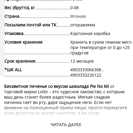
Вес (брутто), кг
0.08
Страна
Япония
Посылаем почтой или ТК
отправляем
Упаковка
Картонная коробка
Условия хранения
Хранить в сухом темном мест
при температуре от 0 до +25
градусов
Срок хранения
12 месяцев
*ШК ALL
4903333066308 ,
4903333226122
Бисквитное печенье со вкусом шоколада Pie No Mi
от
торговой марки Lotte – это чудесное лакомство, с которым
ваш день станет более радостным. Мягкая сладкая
начинка тает во рту, даря ощущение неги. Если нет
времени на полноценный прием пищи, просто перекусите
этим десертом во время чаепития, и вы сразу
почувствуете прилив энергии и сможете приступить к
делам со свежими силами.
ЧИТАТЬ ДАЛЕЕ
Купить бисквитное печенье со вкусом шоколада Pie No Mi