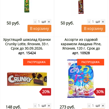
шт
шт
-
+
-
+
50 руб.
50 руб.
В корзину
В корзину
Хрустящий шоколад Кранки
Ассорти из содовой
Crunky Lotte, Япония, 33 г.
карамели Авадама Pine,
Срок до 30.09.2026.
Япония, 120 г. Срок до
Распродажа
30.09.2026. Распродажа
арт. 15424
арт. 10928
20%
30%
шт
шт
-
+
-
+
148 руб.
273 руб.