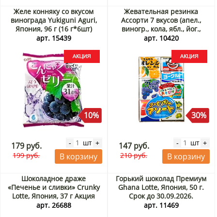
Желе конняку со вкусом
Жевательная резинка
винограда Yukiguni Aguri,
Ассорти 7 вкусов (апел.,
Япония, 96 г (16 г*6шт)
виногр., кола, ябл., йог.,
Акция
клуб., мускат) Marukawa,
арт. 15439
арт. 10420
Япония, 36,6гр Акция
10%
30%
шт
шт
-
+
-
+
179 руб.
147 руб.
199 руб.
210 руб.
В корзину
В корзину
Шоколадное драже
Горький шоколад Премиум
«Печенье и сливки» Crunky
Ghana Lotte, Япония, 50 г.
Lotte, Япония, 37 г Акция
Срок до 30.09.2026.
Распродажа
арт. 26688
арт. 11469