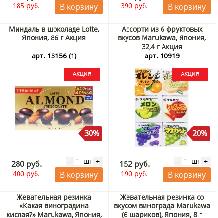
185 руб.
390 руб.
В корзину
В корзину
Миндаль в шоколаде Lotte,
Ассорти из 6 фруктовых
Япония, 86 г Акция
вкусов Marukawa, Япония,
32,4 г Акция
арт. 13156 (1)
арт. 10919
30%
20%
шт
шт
-
+
-
+
280 руб.
152 руб.
400 руб.
190 руб.
В корзину
В корзину
Жевательная резинка
Жевательная резинка со
«Какая виноградина
вкусом винограда Marukawa
кислая?» Marukawa, Япония,
(6 шариков), Япония, 8 г