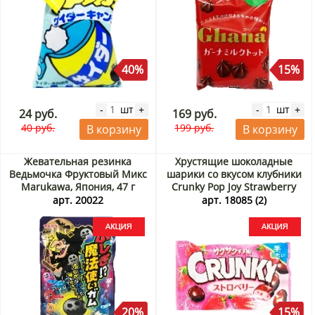
40%
15%
шт
шт
-
+
-
+
24 руб.
169 руб.
40 руб.
199 руб.
В корзину
В корзину
Жевательная резинка
Хрустящие шоколадные
Ведьмочка Фруктовый Микс
шарики со вкусом клубники
Marukawa, Япония, 47 г
Crunky Pop Joy Strawberry
Акция
Lotte, Япония, 32 г Акция
арт. 20022
арт. 18085 (2)
20%
15%