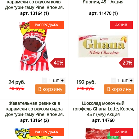
карамели со вкусом колы
Япония, 45 г Акция
Донгури-гаму Pine, Япония,
6 г. Срок до 30.09.2026.
арт. 13164 (1)
арт. 11470 (1)
Распродажа
40%
20%
шт
шт
-
+
-
+
24 руб.
192 руб.
40 руб.
240 руб.
В корзину
В корзину
Жевательная резинка в
Шоколад молочный
карамели со вкусом сидра
трюфель Ghana Lotte, Корея,
Донгури-гаму Pine, Япония,
45 г (м/у) Акция
6 г. Срок до 11.09.2026.
арт. 13164 (2)
арт. 14760
Распродажа