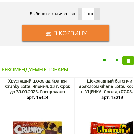
Lotte с доставкой на дом по Москве и области можно в
интернет-магазине KorShop.ru.
Выберите количество:
шт
-
+
В КОРЗИНУ
РЕКОМЕНДУЕМЫЕ ТОВАРЫ
Хрустящий шоколад Кранки
Шоколадный батончик
Crunky Lotte, Япония, 33 г. Срок
арахисом Ghana Lotte, Кор
до 30.09.2026. Распродажа
г. УЦЕНКА. Срок до 07.08.
Распродажа
арт. 15424
арт. 15219