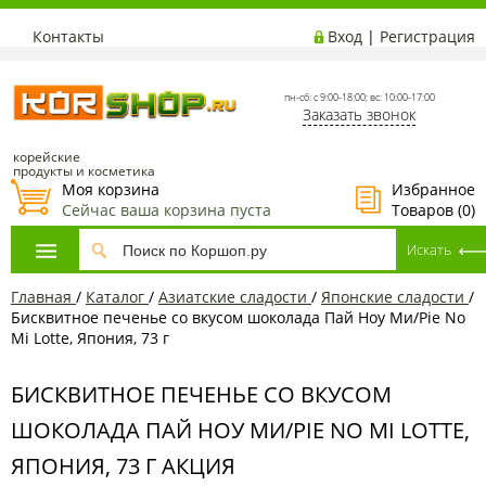
Контакты
Вход
|
Регистрация
пн-сб: с 9:00-18:00; вс: 10:00-17:00
Заказать звонок
корейские
продукты и косметика
Моя корзина
Избранное
Сейчас ваша корзина пуста
Товаров (
0
)
Главная
/
Каталог
/
Азиатcкие сладости
/
Японские сладости
/
Бисквитное печенье со вкусом шоколада Пай Ноу Ми/Pie No
Mi Lotte, Япония, 73 г
БИСКВИТНОЕ ПЕЧЕНЬЕ СО ВКУСОМ
ШОКОЛАДА ПАЙ НОУ МИ/PIE NO MI LOTTE,
ЯПОНИЯ, 73 Г АКЦИЯ