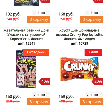
шт
шт
-
+
-
+
192 руб.
168 руб.
240 руб.
198 руб.
В корзину
В корзину
Жевательная резинка Доки
Хрустящие шоколадные
Ужастик с татуировкой
шарики Crunky Pop Joy Lotte,
Корис/Coris, Япония
Япония, 44 г Акция
Распродажа
арт. 13341
арт. 10729
40%
20%
шт
шт
-
+
-
+
150 руб.
159 руб.
250 руб.
198 руб.
В корзину
В корзину