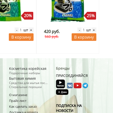
20%
25%
шт
шт
-
+
-
+
420 руб.
560 руб.
В корзину
В корзину
Бренды
Косметика корейская
Подарочные наборы
ПРИСОЕДИНЯЙСЯ
Бытовая химия
Средства для мытья посуды
Стиральные порошки
О магазине
Прайс-лист
ПОДПИСКА НА
Как сделать заказ
НОВОСТИ
Доставка и оплата