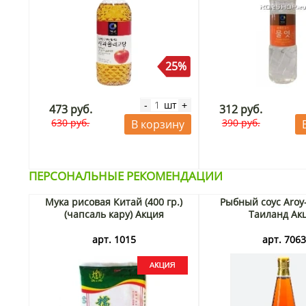
25%
шт
-
+
473 руб.
312 руб.
630 руб.
390 руб.
В корзину
ПЕРСОНАЛЬНЫЕ РЕКОМЕНДАЦИИ
Мука рисовая Китай (400 гр.)
Рыбный соус Aroy
(чапсаль кару) Акция
Таиланд Ак
арт. 1015
арт. 706