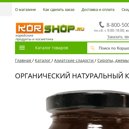
О магазине
Как сделать заказ
Доставка и оплата
Ски
8-800-50
пн-сб: с 9:00-18:00; в
корейские
Заказать з
продукты и косметика
Каталог товаров
Главная
/
Каталог
/
Азиатcкие сладости
/
Сиропы, джемы 
ОРГАНИЧЕСКИЙ НАТУРАЛЬНЫЙ КО