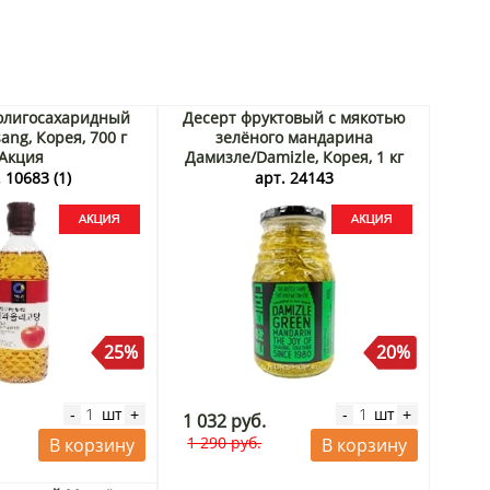
олигосахаридный
Десерт фруктовый с мякотью
ang, Корея, 700 г
зелёного мандарина
Акция
Дамизле/Damizle, Корея, 1 кг
Акция
 10683 (1)
арт. 24143
25%
20%
шт
шт
-
+
-
+
1 032 руб.
1 290 руб.
В корзину
В корзину