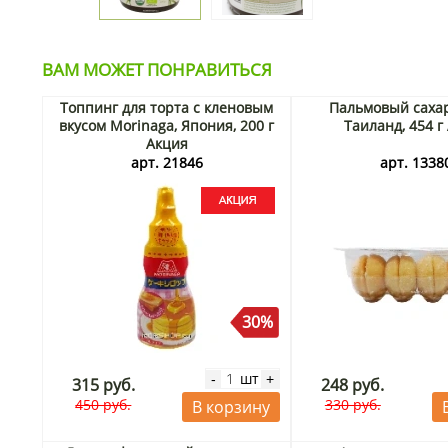
ВАМ МОЖЕТ ПОНРАВИТЬСЯ
Топпинг для торта с кленовым
Пальмовый сахар
вкусом Morinaga, Япония, 200 г
Таиланд, 454 г
Акция
арт. 21846
арт. 1338
30%
шт
-
+
315 руб.
248 руб.
450 руб.
330 руб.
В корзину