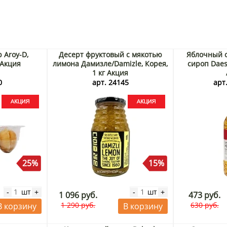
 Aroy-D,
Десерт фруктовый с мякотью
Яблочный 
 Акция
лимона Дамизле/Damizle, Корея,
сироп Daes
1 кг Акция
0
арт. 24145
арт.
25%
15%
шт
шт
-
+
-
+
1 096 руб.
473 руб.
1 290 руб.
630 руб.
В корзину
В корзину