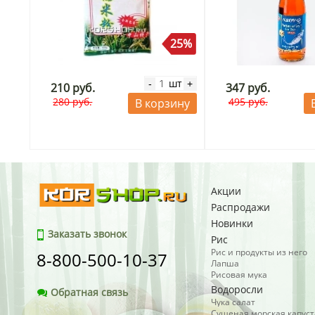
25%
шт
-
+
210 руб.
347 руб.
280 руб.
495 руб.
В корзину
Акции
Распродажи
Новинки
Заказать звонок
Рис
Рис и продукты из него
8-800-500-10-37
Лапша
Рисовая мука
Водоросли
Обратная связь
Чука салат
Сушеная морская капуст