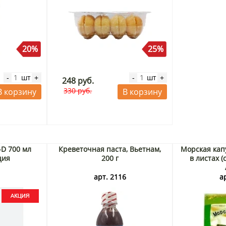
20%
25%
шт
шт
-
+
-
+
248 руб.
330 руб.
В корзину
В корзину
-D 700 мл
Креветочная паста, Вьетнам,
Морская кап
ция
200 г
в листах (с
3
арт. 2116
а