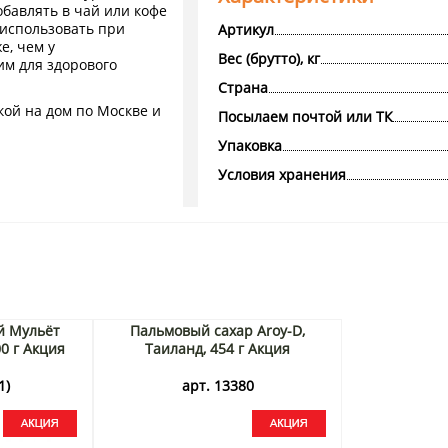
бавлять в чай или кофе
 использовать при
Артикул
е, чем у
Вес (брутто), кг
им для здорового
Страна
кой на дом по Москве и
Посылаем почтой или ТК
Упаковка
Условия хранения
й Мульёт
Пальмовый сахар Aroy-D,
00 г Акция
Таиланд, 454 г Акция
1)
арт. 13380