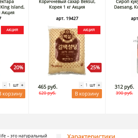
ектара
Коричневый сахар Beksul,
Сироп кук
King Island,
Корея 1 кг Акция
Daesang, К
л Акция
7
арт. 19427
арт
20%
25%
шт
шт
-
+
-
+
465 руб.
312 руб.
620 руб.
390 руб.
В корзину
В корзину
Характеристики
ife – это натуральный