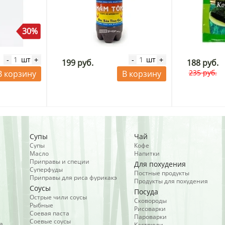
30%
шт
шт
-
+
-
+
199 руб.
188 руб.
235 руб.
В корзину
В корзину
Супы
Чай
Супы
Кофе
Масло
Напитки
Приправы и специи
Для похудения
Суперфуды
Постные продукты
Приправы для риса фурикакэ
Продукты для похудения
Соусы
Посуда
Острые чили соусы
Сковороды
Рыбные
Рисоварки
Соевая паста
Пароварки
Соевые соусы
а
Кастрюли