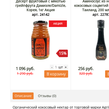
Десерт фруктовый с мякотью
Аминосоус из н
грейпфрута Дамизле/Damizle,
кокосовых соцветий 
Корея, 1кг Акция
Таиланд, 200 м
арт. 24142
арт. 2278
15%
шт
-
+
1 096 руб.
256 руб.
1 290 руб.
320 руб.
В корзину
Описание
Отзывы (0)
Органический кокосовый нектар от торговой марки Agril