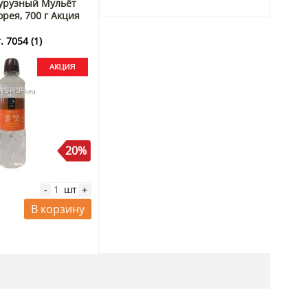
урузный Мульёт
орея, 700 г Акция
. 7054 (1)
20%
шт
-
+
В корзину