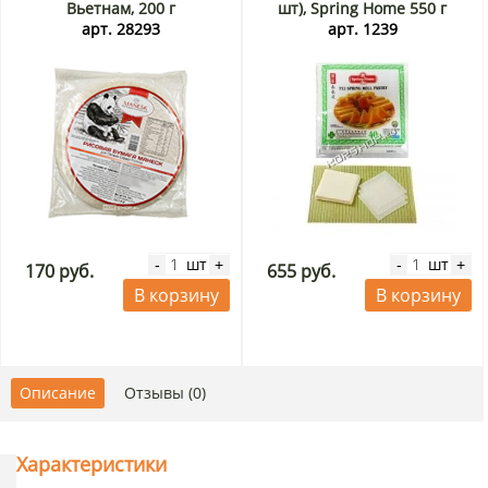
Вьетнам, 200 г
шт), Spring Home 550 г
арт. 28293
арт. 1239
шт
шт
-
+
-
+
170 руб.
655 руб.
В корзину
В корзину
Описание
Отзывы (0)
Характеристики