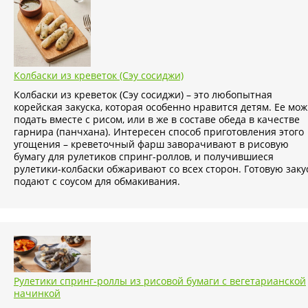
Колбаски из креветок (Сэу сосиджи)
Колбаски из креветок (Сэу сосиджи) – это любопытная
корейская закуска, которая особенно нравится детям. Ее мо
подать вместе с рисом, или в же в составе обеда в качестве
гарнира (панчхана). Интересен способ приготовления этого
угощения – креветочный фарш заворачивают в рисовую
бумагу для рулетиков спринг-роллов, и получившиеся
рулетики-колбаски обжаривают со всех сторон. Готовую заку
подают с соусом для обмакивания.
Рулетики спринг-роллы из рисовой бумаги с вегетарианской
начинкой