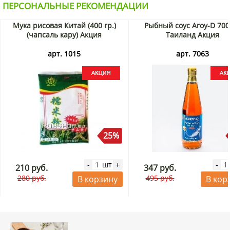
ПЕРСОНАЛЬНЫЕ РЕКОМЕНДАЦИИ
Мука рисовая Китай (400 гр.)
Рыбный соус Aroy-D 700
(чапсаль кару) Акция
Таиланд Акция
арт. 1015
арт. 7063
25%
шт
-
+
-
210 руб.
347 руб.
280 руб.
495 руб.
В корзину
В кор