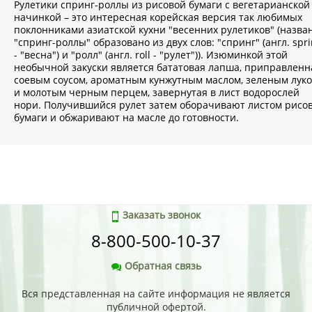
Рулетики спринг-роллы из рисовой бумаги с вегетарианской
начинкой – это интересная корейская версия так любимых
поклонниками азиатской кухни "весенних рулетиков" (назва
"спринг-роллы" образовано из двух слов: "спринг" (англ. spr
- "весна") и "ролл" (англ. roll - "рулет")). Изюминкой этой
необычной закуски является бататовая лапша, приправленн
соевым соусом, ароматным кунжутным маслом, зеленым лук
и молотым черным перцем, завернутая в лист водорослей
нори. Получившийся рулет затем оборачивают листом рисо
бумаги и обжаривают на масле до готовности.
Заказать звонок
8-800-500-10-37
Обратная связь
Вся представленная на сайте информация не является
публичной офертой.