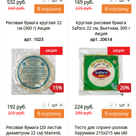
шт
шт
-
+
-
+
532 руб.
169 руб.
660 руб.
225 руб.
В корзину
В корзину
Рисовая бумага круглая 22
Круглая рисовая бумага
см (300 г) Акция
Safoco 22 см, Вьетнам, 300 г
Акция
арт. 1023
арт. 20614
15%
20%
шт
шт
-
+
-
+
192 руб.
224 руб.
225 руб.
280 руб.
В корзину
В корзину
Рисовая бумага (20 листов
Тесто для спринг-роллов
диаметром 22 см) Manesk,
Харумаки 215х215 мм (40