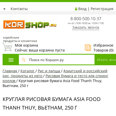
Контакты
Вход
|
Регистрация
8-800-500-10-37
пн-сб: с 9:00-18:00; вс: 10:00-17:00
Заказать звонок
корейские
продукты и косметика
Моя корзина
Избранное
Сейчас ваша корзина пуста
Товаров (
0
)
Главная
/
Каталог
/
Рис и лапша
/
Азиатский и российский
рис, продукты из него
/
Рисовая бумага и тесто для спринг
роллов
/
Круглая рисовая бумага Asia Food Thanh Thuy,
Вьетнам, 250 г
КРУГЛАЯ РИСОВАЯ БУМАГА ASIA FOOD
THANH THUY, ВЬЕТНАМ, 250 Г