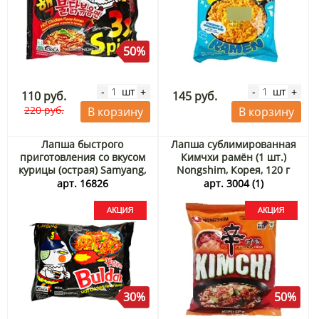
50%
шт
шт
-
+
-
+
110 руб.
145 руб.
220 руб.
В корзину
В корзину
Лапша быстрого
Лапша сублимированная
приготовления со вкусом
Кимчхи рамён (1 шт.)
курицы (острая) Samyang,
Nongshim, Корея, 120 г
Корея, 140 г Акция
Акция
арт. 16826
арт. 3004 (1)
30%
50%