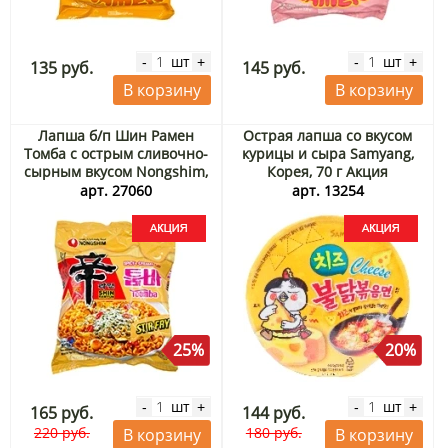
шт
шт
-
+
-
+
135 руб.
145 руб.
В корзину
В корзину
Лапша б/п Шин Рамен
Острая лапша со вкусом
Томба с острым сливочно-
курицы и сыра Samyang,
сырным вкусом Nongshim,
Корея, 70 г Акция
Корея, 137 г Акция
арт. 27060
арт. 13254
25%
20%
шт
шт
-
+
-
+
165 руб.
144 руб.
220 руб.
180 руб.
В корзину
В корзину