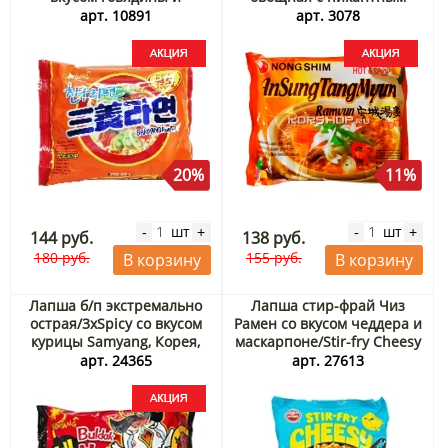
ветчины Samyang, Корея,
вкусом (в пачке) Nongshim,
арт. 10891
арт. 3078
120 г Акция
Корея 125 г Акция
20%
11%
шт
шт
-
+
-
+
144 руб.
138 руб.
180 руб.
155 руб.
В корзину
В корзину
Лапша б/п экстремально
Лапша стир-фрай Чиз
острая/3xSpicy со вкусом
Рамен со вкусом чеддера и
курицы Samyang, Корея,
маскарпоне/Stir-fry Cheesy
140 г Акция
Ramen Otoki Ottogi (Корея),
арт. 24365
арт. 27613
110 г