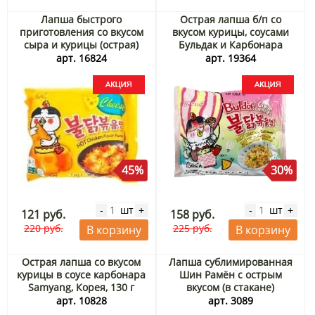
Лапша быстрого
Острая лапша б/п со
приготовления со вкусом
вкусом курицы, соусами
сыра и курицы (острая)
Бульдак и Карбонара
Samyang, Корея, 140 г
Samyang м/у, Корея, 140 г
арт. 16824
арт. 19364
Акция
Акция
45%
30%
шт
шт
-
+
-
+
121 руб.
158 руб.
220 руб.
225 руб.
В корзину
В корзину
Острая лапша со вкусом
Лапша сублимированная
курицы в соусе карбонара
Шин Рамён с острым
Samyang, Корея, 130 г
вкусом (в стакане)
Акция
Nongshim, Корея 68 г
арт. 10828
арт. 3089
Акция