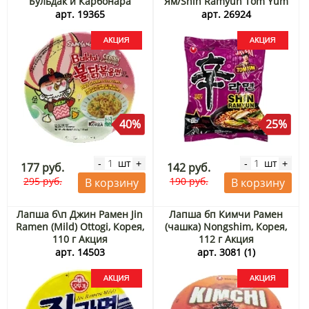
Бульдак и Карбонара
Ям/Shin Ramyun Tom Yum
Samyang, Корея, 120 г
Nongshim, Корея, 123 г
арт. 19365
арт. 26924
Акция
Акция
40%
25%
шт
шт
-
+
-
+
177 руб.
142 руб.
295 руб.
190 руб.
В корзину
В корзину
Лапша б\п Джин Рамен Jin
Лапша бп Кимчи Рамен
Ramen (Mild) Ottogi, Корея,
(чашка) Nongshim, Корея,
110 г Акция
112 г Акция
арт. 14503
арт. 3081 (1)