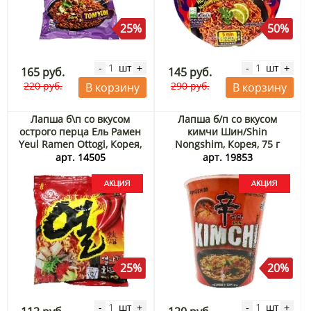
25%
50%
шт
шт
-
+
-
+
165 руб.
145 руб.
220 руб.
290 руб.
В корзину
В корзину
Лапша б\п со вкусом
Лапша б/п со вкусом
острого перца Ель Рамен
кимчи Шин/Shin
Yeul Ramen Ottogi, Корея,
Nongshim, Корея, 75 г
120 г Акция
Акция
арт. 14505
арт. 19853
25%
20%
шт
шт
-
+
-
+