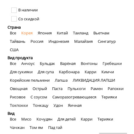
В наличии
Со скидкой
Страна
Все
Корея
Япония
Китай
Таиланд
Вьетнам
Тайвань
Россия
Индонезия
Малайзия
Сингапур
США
Вид продукта
Все
Анчоус
Бульдак
Варёная
Вонтоны
Гребешки
Для сукияки
Для супа
Карбонара
Карри
Кимчи
Корейские пельмени
Лапша
ЛИКВИДАЦИЯ ЛАПШИ
Овощная
Острый
Паста
Пулькоги
Рамен
Рапокки
Рисовое
С соусом
Саморазогревающееся
Терияки
Токпокки
Тонкацу
Удон
Яичная
Вид
Все
Мисо
Кочудян
Для детей
Карри
Терияки
Чачжан
Том ям
Пад тай