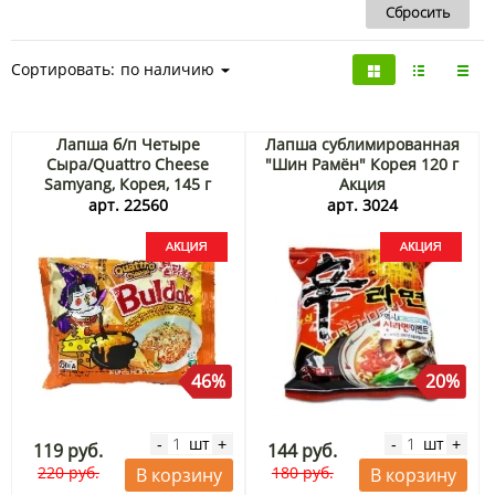
Сортировать:
по наличию
Лапша б/п Четыре
Лапша сублимированная
Сыра/Quattro Cheese
"Шин Рамён" Корея 120 г
Samyang, Корея, 145 г
Акция
Акция
арт. 22560
арт. 3024
46%
20%
шт
шт
-
+
-
+
119 руб.
144 руб.
220 руб.
180 руб.
В корзину
В корзину