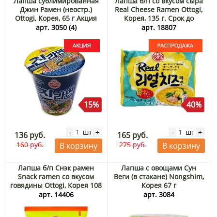
Лапша сублимированная
Лапша б/п со вкусом сыра
Джин Рамен (неостр.)
Real Cheese Ramen Ottogi,
Ottogi, Корея, 65 г Акция
Корея, 135 г. Срок до
05.09.2026. Распродажа
арт. 3050 (4)
арт. 18807
15%
40%
шт
шт
-
+
-
+
136 руб.
165 руб.
160 руб.
275 руб.
В корзину
В корзину
Лапша б/п Снэк рамен
Лапша с овощами Сун
Snack ramen со вкусом
Веги (в стакане) Nongshim,
говядины Ottogi, Корея 108
Корея 67 г
г
арт. 14406
арт. 3084