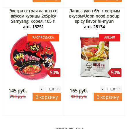
Экстра острая лапша со
Лапша удон б/п с острым
вкусом курицы 2хSpicy
вкусом/Udon noodle soup
Samyang, Корея, 105 г.
spicy flavor hi-myun
Срок до 28.09.2026.
Самлип/Samlip, Корея, 234
арт. 13251
арт. 28134
Распродажа
г Акция
50%
50%
шт
шт
-
+
-
+
145 руб.
165 руб.
290 руб.
330 руб.
В корзину
В корзину