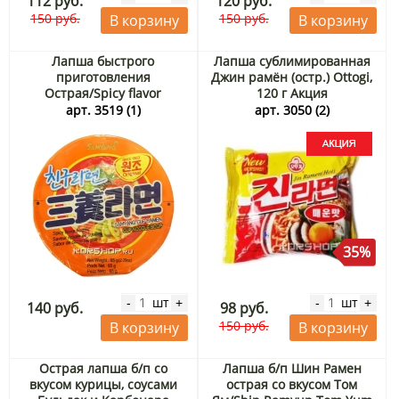
112 руб.
120 руб.
150 руб.
150 руб.
В корзину
В корзину
Лапша быстрого
Лапша сублимированная
приготовления
Джин рамён (остр.) Ottogi,
Острая/Spicy flavor
120 г Акция
Samyang (стакан), Корея,
арт. 3519 (1)
арт. 3050 (2)
65 г
35%
шт
шт
-
+
-
+
140 руб.
98 руб.
150 руб.
В корзину
В корзину
Острая лапша б/п со
Лапша б/п Шин Рамен
вкусом курицы, соусами
острая со вкусом Том