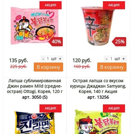
40%
25%
шт
шт
-
+
-
+
135 руб.
120 руб.
225 руб.
160 руб.
В корзину
В корзину
Лапша сублимированная
Острая лапша со вкусом
Джин рамен Mild (средне-
курицы Джаджан Samyang,
острая) Ottogi, Корея, 120 г
Корея, 140 г Акция
Акция
арт. 3050 (5)
арт. 13256