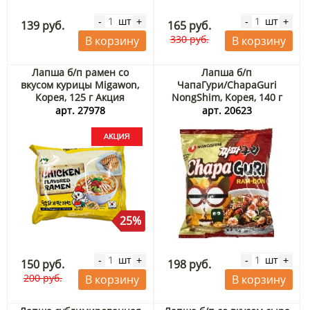
шт
шт
-
+
-
+
139 руб.
165 руб.
330 руб.
В корзину
В корзину
Лапша б/п рамен со
Лапша б/п
вкусом курицы Migawon,
ЧапаГури/ChapaGuri
Корея, 125 г Акция
NongShim, Корея, 140 г
арт. 27978
арт. 20623
25%
шт
шт
-
+
-
+
150 руб.
198 руб.
200 руб.
В корзину
В корзину