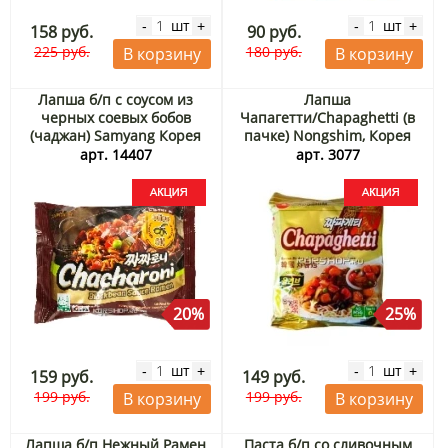
шт
шт
-
+
-
+
158 руб.
90 руб.
225 руб.
180 руб.
В корзину
В корзину
Лапша б/п с соусом из
Лапша
черных соевых бобов
Чапагетти/Chapaghetti (в
(чаджан) Samyang Корея
пачке) Nongshim, Корея
140 г Акция
140 г Акция
арт. 14407
арт. 3077
20%
25%
шт
шт
-
+
-
+
159 руб.
149 руб.
199 руб.
199 руб.
В корзину
В корзину
Лапша б/п Нежный Рамен
Паста б/п со сливочным