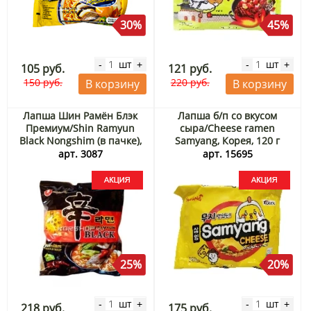
30%
45%
шт
шт
-
+
-
+
105 руб.
121 руб.
150 руб.
220 руб.
В корзину
В корзину
Лапша Шин Рамён Блэк
Лапша б/п со вкусом
Премиум/Shin Ramyun
сыра/Cheese ramen
Black Nongshim (в пачке),
Samyang, Корея, 120 г
Корея 130 г Акция
Акция
арт. 3087
арт. 15695
25%
20%
шт
шт
-
+
-
+
218 руб.
175 руб.