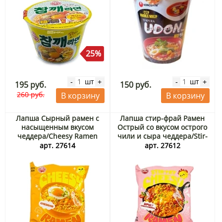
25%
шт
шт
-
+
-
+
195 руб.
150 руб.
260 руб.
В корзину
В корзину
Лапша Сырный рамен с
Лапша стир-фрай Рамен
насыщенным вкусом
Острый со вкусом острого
чеддера/Cheesy Ramen
чили и сыра чеддера/Stir-
Otoki Ottogi (Корея), 111 г
fry Cheesy Ramen Spicy
арт. 27614
арт. 27612
Chili & Cheddar Ottogi
(Корея), 120 г