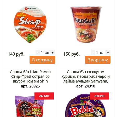
шт
шт
-
+
-
+
140 руб.
150 руб.
В корзину
В корзину
Лапша б/п Шин Рамен
Лапша б\п со вкусом
Стир-Фрай острая со
курицы, перца хабанеро и
вкусом Том Ям Shin
лайма Бульдак Samyang,
Ramyun Stir Fry Tom Yum
Корея, 110 г Акция
арт. 26925
арт. 24310
Nongshim, Корея, 130 г
Акция