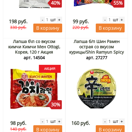
40%
55%
шт
шт
-
+
-
+
198 руб.
99 руб.
330 руб.
220 руб.
В корзину
В корзину
Лапша б\п со вкусом
Лапша б/п Шин Рамен
кимчи Кимчи Мен Ottogi,
острая со вкусом
Корея, 120 г Акция
курицы/Shin Ramyun Spicy
Chicken Nongshim, Корея,
арт. 14504
арт. 27277
68 г
30%
шт
шт
-
+
-
+
98 руб.
160 руб.
140 руб.
В корзину
В корзину