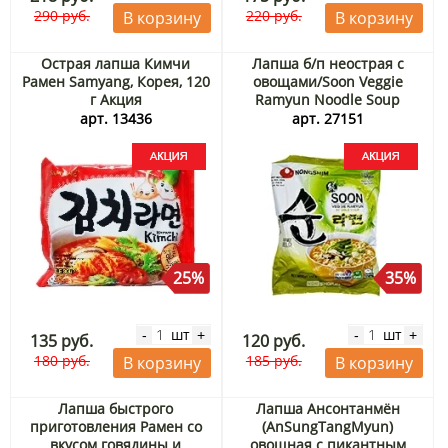
290 руб.
220 руб.
В корзину
В корзину
Острая лапша Кимчи
Лапша б/п неострая с
Рамен Samyang, Корея, 120
овощами/Soon Veggie
г Акция
Ramyun Noodle Soup
Nongshim, Корея, 112 г
арт. 13436
арт. 27151
Акция
25%
35%
шт
шт
-
+
-
+
135 руб.
120 руб.
180 руб.
185 руб.
В корзину
В корзину
Лапша быстрого
Лапша Ансонтанмён
приготовления Рамен со
(AnSungTangMyun)
вкусом говядины и
овощная с пикантным