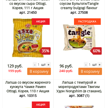
со вкусом сыра Ottogi,
соусом Бульгоги/Tangle
Корея, 111 г Акция
creamy bulgogi flavour
pasta Samyang, Корея, 105
арт. 21450
арт. 27508
г. Срок до 15.09.2026.
Распродажа
35%
60%
шт
шт
-
+
-
+
129 руб.
96 руб.
199 руб.
240 руб.
В корзину
В корзину
Лапша со вкусом жареного
Лапша с темпурой и
кунжута Чамке Рамен
морепродуктами Твигим
Ottogi, Корея, 110 г Акция
Удон Nongshim (в стакане),
Корея 62 г
арт. 10315
арт. 3087 (1)