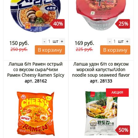
40%
25%
шт
шт
-
+
-
+
150 руб.
169 руб.
250 руб.
225 руб.
В корзину
В корзину
Лапша б/п Рамен острый
Лапша удон б/п со вкусом
со вкусом сыра/Чизи
морской капусты/Udon
Рамен Cheesy Ramen Spicy
noodle soup seaweed flavor
Otoki (Ottogi), Корея, 111 г
hi-myun Самлип/Samlip,
арт. 28162
арт. 28133
Корея, 227 г Акция
50%