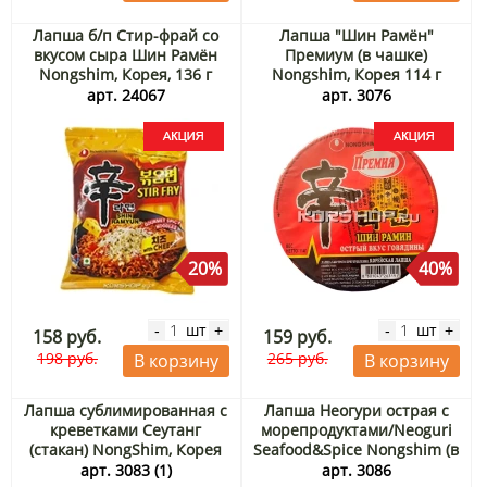
Лапша б/п Стир-фрай со
Лапша "Шин Рамён"
вкусом сыра Шин Рамён
Премиум (в чашке)
Nongshim, Корея, 136 г
Nongshim, Корея 114 г
Акция
Акция
арт. 24067
арт. 3076
20%
40%
шт
шт
-
+
-
+
158 руб.
159 руб.
198 руб.
265 руб.
В корзину
В корзину
Лапша сублимированная с
Лапша Неогури острая с
креветками Сеутанг
морепродуктами/Neoguri
(стакан) NongShim, Корея
Seafood&Spice Nongshim (в
67 г
стакане), Корея 62 г
арт. 3083 (1)
арт. 3086