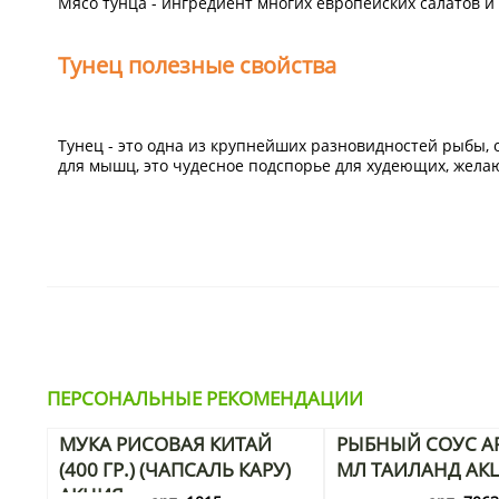
Мясо тунца - ингредиент многих европейских салатов и
Тунец полезные свойства
Тунец - это одна из крупнейших разновидностей рыбы, о
для мышц, это чудесное подспорье для худеющих, жела
Филе этой рыбы также богато омега кислотами, что бла
Купить тунец
для роллов и суши могут и люди, следящи
которая содержит минимальное количество жиров.
Различные блюда с тунцом особенно полезны при сахар
сахара в крови.
ПЕРСОНАЛЬНЫЕ РЕКОМЕНДАЦИИ
Замороженное
филе тунца
станет прекрасной основой д
МУКА РИСОВАЯ КИТАЙ
РЫБНЫЙ СОУС AR
или спортивного питания.
(400 ГР.) (ЧАПСАЛЬ КАРУ)
МЛ ТАИЛАНД АК
АКЦИЯ