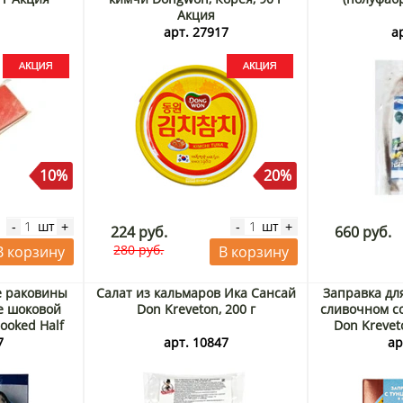
Акция
6
арт. 27917
а
10%
20%
шт
шт
-
+
-
+
224 руб.
660 руб.
280 руб.
В корзину
В корзину
е раковины
Салат из кальмаров Ика Сансай
Заправка дл
е шоковой
Don Kreveton, 200 г
сливочном с
ooked Half
Don Kreveto
tilus Edulis)
19.09.20
7
арт. 10847
ар
 Китай