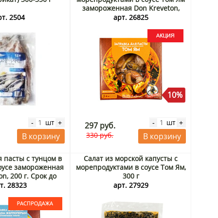
замороженная Don Kreveton,
200 г Акция
рт. 2504
арт. 26825
10%
шт
шт
-
+
-
+
297 руб.
330 руб.
В корзину
В корзину
я пасты с тунцом в
Салат из морской капусты с
оусе замороженная
морепродуктами в соусе Том Ям,
n, 200 г. Срок до
300 г
26. Распродажа
т. 28323
арт. 27929