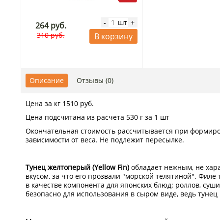
шт
-
+
264 руб.
310 руб.
В корзину
Описание
Отзывы (0)
Цена за кг 1510 руб.
Цена подсчитана из расчета 530 г за 1 шт
Окончательная стоимость рассчитывается при формиров
зависимости от веса. Не подлежит пересылке.
Тунец желтоперый (Yellow Fin)
обладает нежным, не хар
вкусом, за что его прозвали "морской телятиной". Филе
в качестве компонента для японских блюд: роллов, суши 
безопасно для использования в сыром виде, ведь туне