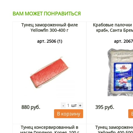
ВАМ МОЖЕТ ПОНРАВИТЬСЯ
Тунец замороженный филе
Крабовые палочки
Yellowfin 300-400 г
краб», Санта Брем
арт. 2506 (1)
арт. 206
шт
-
+
880 руб.
395 руб.
В корзину
Тунец консервированный в
Тунец заморожен
масле Dongwon, Корея, 100 г
Yellowfin 400-500