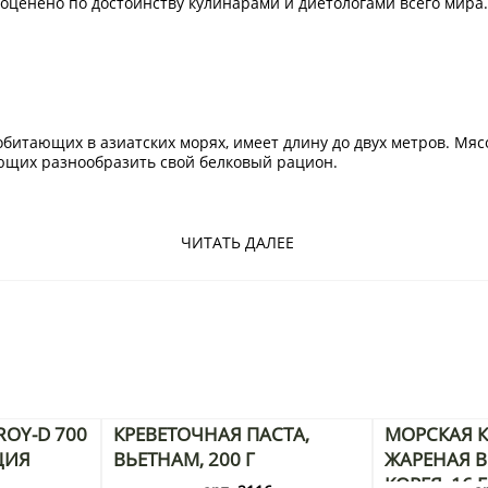
 оценено по достоинству кулинарами и диетологами всего мира.
битающих в азиатских морях, имеет длину до двух метров. Мясо
ющих разнообразить свой белковый рацион.
готворно сказывается на работе сердечно-сосудистой системы о
ЧИТАТЬ ДАЛЕЕ
е за липидным обменом, ведь это низкокалорийная рыба,
ном диабете, ведь питательное мясо тунца снижает уровень
ля множества блюд, подходящих для здорового, диетического
OY-D 700
КРЕВЕТОЧНАЯ ПАСТА,
МОРСКАЯ К
ЦИЯ
ВЬЕТНАМ, 200 Г
ЖАРЕНАЯ В 
КОРЕЯ, 16 