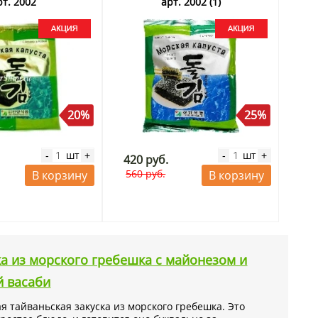
рт. 2002
арт. 2002 (1)
20%
25%
шт
шт
-
+
-
+
420 руб.
560 руб.
В корзину
В корзину
ка из морского гребешка с майонезом и
й васаби
я тайваньская закуска из морского гребешка. Это