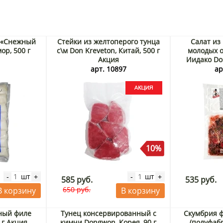
 «Снежный
Стейки из желтоперого тунца
Салат из
ор, 500 г
с\м Don Kreveton, Китай, 500 г
молодых о
Акция
Иидако Don
7
арт. 10897
ар
10%
шт
шт
-
+
-
+
585 руб.
535 руб.
650 руб.
В корзину
В корзину
ный филе
Тунец консервированный с
Скумбрия ф
 г Акция
кимчи Dongwon, Корея, 90 г
(полуфабр