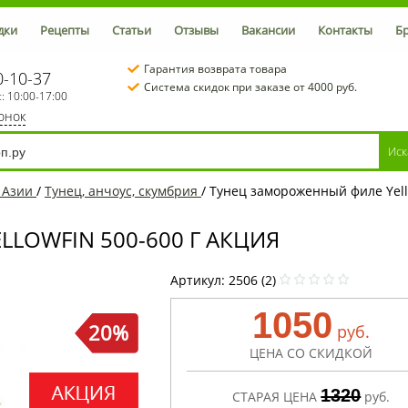
дки
Рецепты
Статьи
Отзывы
Вакансии
Контакты
Б
Гарантия возврата товара
0-10-37
Система скидок при заказе от 4000 руб.
с: 10:00-17:00
вонок
 Азии
/
Тунец, анчоус, скумбрия
/
Тунец замороженный филе Yello
LOWFIN 500-600 Г АКЦИЯ
Артикул:
2506 (2)
1050
20%
руб.
ЦЕНА СО СКИДКОЙ
1320
СТАРАЯ ЦЕНА
руб.