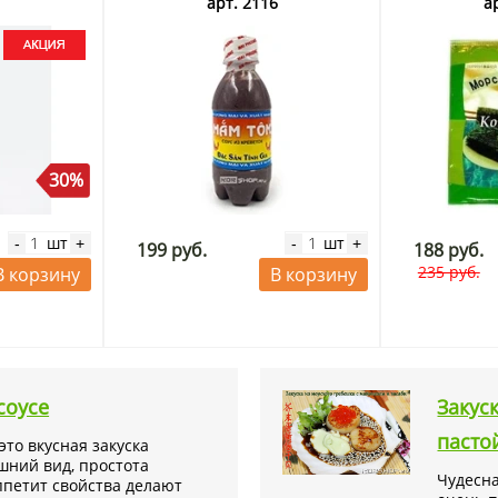
3
арт. 2116
а
вкой
можно в
магазине азиатских продуктов KorShop.ru.
Данный
ией.
да из тунца, салат с тунцом
ц замороженный купить, тунец замороженный цена.
30%
шт
шт
-
+
-
+
199 руб.
188 руб.
235 руб.
В корзину
В корзину
соусе
Закус
пасто
это вкусная закуска
шний вид, простота
Чудесна
петит свойства делают