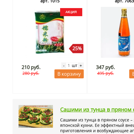
арт. 1015
арт. 706
Тунец замороженный для суши купить в Москве с доста
товар не отправляем почтой или транспортной компан
Тэги: филе тунца, желтоперый тунец, суши с тунцом, блю
тунец для суши купить, тунец для роллов купить, туне
25%
шт
-
+
210 руб.
347 руб.
280 руб.
495 руб.
В корзину
Сашими из тунца в пряном 
Сашими из тунца в пряном соусе – 
японской кухни. Ее эффектный вне
приготовления и возбуждающие ап