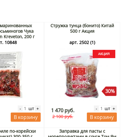
 маринованных
Стружка тунца (бонито) Китай
сьминогов Чука
500 г Акция
 Kreveton, 200 г
т. 10848
арт. 2502 (1)
30%
шт
шт
-
+
-
+
1 470 руб.
2 100 руб.
В корзину
В корзину
иле по-корейски
Заправка для пасты с
икат) 300-350 г
морепродуктами в соусе Том Ям