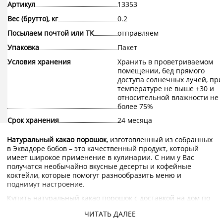
Артикул
13353
Вес (брутто), кг
0.2
Посылаем почтой или ТК
отправляем
Упаковка
Пакет
Условия хранения
Хранить в проветриваемом
помещении, бед прямого
доступа солнечных лучей, пр
температуре не выше +30 и
относительной влажности не
более 75%
Срок хранения
24 месяца
Натуральный какао порошок
, изготовленный из собранных
в Эквадоре бобов – это качественный продукт, который
имеет широкое применение в кулинарии. С ним у Вас
получатся необычайно вкусные десерты и кофейные
коктейли, которые помогут разнообразить меню и
поднимут настроение.
Купить натуральный какао порошок с доставкой на дом по
Москве и Подмосковью можно в интернет-магазине
ЧИТАТЬ ДАЛЕЕ
KorShop.ru.