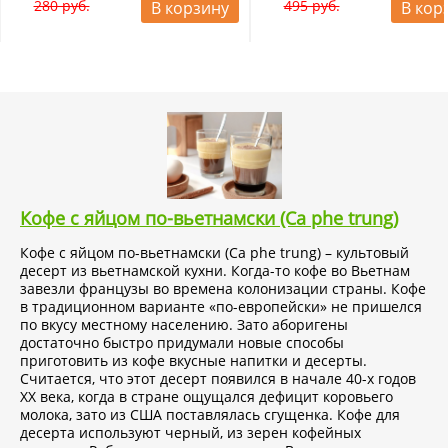
280 руб.
495 руб.
В корзину
В кор
Кофе с яйцом по-вьетнамски (Ca phe trung)
Кофе с яйцом по-вьетнамски (Ca phe trung) – культовый
десерт из вьетнамской кухни. Когда-то кофе во Вьетнам
завезли французы во времена колонизации страны. Кофе
в традиционном варианте «по-европейски» не пришелся
по вкусу местному населению. Зато аборигены
достаточно быстро придумали новые способы
приготовить из кофе вкусные напитки и десерты.
Считается, что этот десерт появился в начале 40-х годов
ХХ века, когда в стране ощущался дефицит коровьего
молока, зато из США поставлялась сгущенка. Кофе для
десерта используют черный, из зерен кофейных