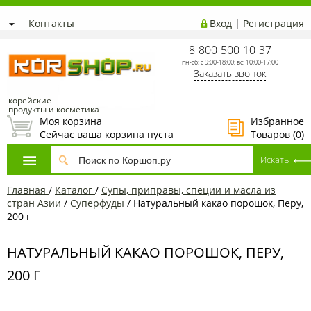
Контакты
Вход
|
Регистрация
8-800-500-10-37
пн-сб: с 9:00-18:00; вс: 10:00-17:00
Заказать звонок
корейские
продукты и косметика
Моя корзина
Избранное
Сейчас ваша корзина пуста
Товаров (
0
)
Главная
/
Каталог
/
Супы, приправы, специи и масла из
стран Азии
/
Суперфуды
/
Натуральный какао порошок, Перу,
200 г
НАТУРАЛЬНЫЙ КАКАО ПОРОШОК, ПЕРУ,
200 Г