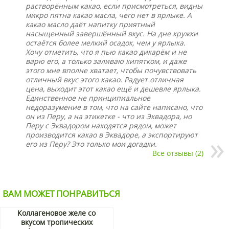
растворённым какао, если присмотреться, видны
микро пятна какао масла, чего нет в ярлыке. А
какао масло даёт напитку приятный
насыщенный завершённый вкус. На дне кружки
остаётся более мелкий осадок, чем у ярлыка.
Хочу отметить, что я пью какао дикарём и не
варю его, а только заливаю кипятком, и даже
этого мне вполне хватает, чтобы почувствовать
отличный вкус этого какао. Радует отличная
цена, выходит этот какао ещё и дешевле ярлыка.
Единственное не принципиальное
недоразумение в том, что на сайте написано, что
он из Перу, а на этикетке - что из Эквадора, но
Перу с Эквадором находятся рядом, может
производится какао в Эквадоре, а экспортируют
его из Перу? Это только мои догадки.
Все отзывы (2)
ВАМ МОЖЕТ ПОНРАВИТЬСЯ
Коллагеновое желе со
вкусом тропических