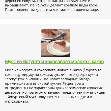
деревьев Робуста, которые как раз во Вьетнаме и
выращивают. Из Робусты делают крепкие виды кофе.
Приготовленным десертом лакомятся в горячем виде.
Мусс из йогурта и кокосового молока с какао
Мусс из йогурта и кокосового молока с какао (Ёгуруто то
коконацу мируку но кокоамусукэки) – это десерт кухни
"ёсёку" (так в Японии называют западные блюда,
прижившиеся в японской кухне). Рецептура и
ингредиенты не характерны для классических японских
десертов, но при этом отвечают предпочтениям японцев
– йогуртовый мусс получается не очень сладким и
маложирным.