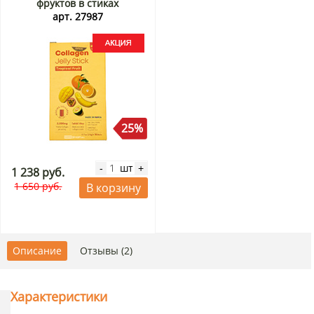
фруктов в стиках
Фрешбел/Freshbell, Корея,
арт. 27987
200 г (10 стиков по 20 г)
Акция
25%
шт
-
+
1 238 руб.
1 650 руб.
В корзину
Описание
Отзывы (2)
Характеристики