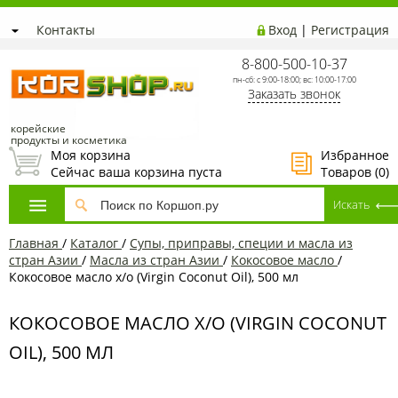
Контакты
Вход
|
Регистрация
8-800-500-10-37
пн-сб: с 9:00-18:00; вс: 10:00-17:00
Заказать звонок
корейские
продукты и косметика
Моя корзина
Избранное
Сейчас ваша корзина пуста
Товаров (
0
)
Главная
/
Каталог
/
Супы, приправы, специи и масла из
стран Азии
/
Масла из стран Азии
/
Кокосовое масло
/
Кокосовое масло х/о (Virgin Coconut Oil), 500 мл
КОКОСОВОЕ МАСЛО Х/О (VIRGIN COCONUT
OIL), 500 МЛ