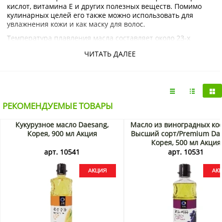
кислот, витамина Е и других полезных веществ. Помимо
кулинарных целей его также можно использовать для
увлажнения кожи и как маску для волос.
Температура плавления масла составляет около 23-х
градусов, потому большую часть времени продукт остается
ЧИТАТЬ ДАЛЕЕ
твердым.
Купить кокосовое масло х/о (Virgin Coconut Oil) с доставкой
на дом по Москве и Подмосковью можно в интернет-
магазине KorShop.ru.
РЕКОМЕНДУЕМЫЕ ТОВАРЫ
Кукурузное масло Daesang,
Масло из виноградных ко
Корея, 900 мл Акция
Высший сорт/Premium Dae
Корея, 500 мл Акция
арт. 10541
арт. 10531