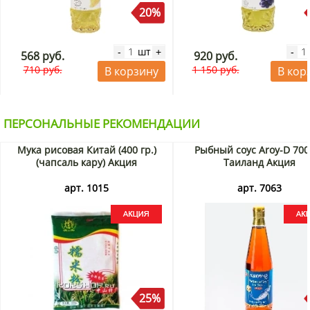
20%
шт
-
+
-
568 руб.
920 руб.
710 руб.
1 150 руб.
В корзину
В кор
ПЕРСОНАЛЬНЫЕ РЕКОМЕНДАЦИИ
Мука рисовая Китай (400 гр.)
Рыбный соус Aroy-D 700
(чапсаль кару) Акция
Таиланд Акция
арт. 1015
арт. 7063
25%