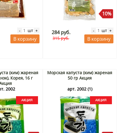
10%
шт
шт
-
+
-
+
284 руб.
315 руб.
В корзину
В корзину
уста (ким) жареная
Морская капуста (ким) жареная
нэк), Корея, 16 г
50 гр Акция
Акция
рт. 2002
арт. 2002 (1)