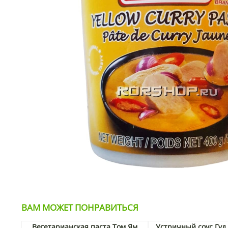
ВАМ МОЖЕТ ПОНРАВИТЬСЯ
Вегетарианская паста Том Ям
Устричный соус Гуд