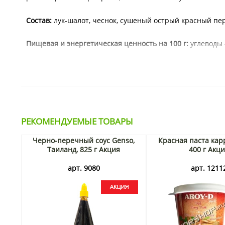
Состав:
лук-шалот, чеснок, сушеный острый красный пере
Пищевая и энергетическая ценность на 100 г:
углеводы – 
Срок годности 24 месяца.
Тэги:
желтая карри паста, тайская кухня, основа для суп
РЕКОМЕНДУЕМЫЕ ТОВАРЫ
Черно-перечный соус Genso,
Красная паста кар
Таиланд, 825 г Акция
400 г Акц
арт. 9080
арт. 1211