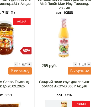
аиланд, 454 г Акция
Мэй Плой/ Mae Ploy, Таиланд,
285 мл
. 7131 (1)
арт. 10583
50%
шт
шт
-
+
-
+
265 руб.
В корзину
В корзину
м Genso, Таиланд,
Сладкий чили соус для спринг
к до 20.09.2026.
роллов AROY-D 360 г Акция
рт. 3591
арт. 7316