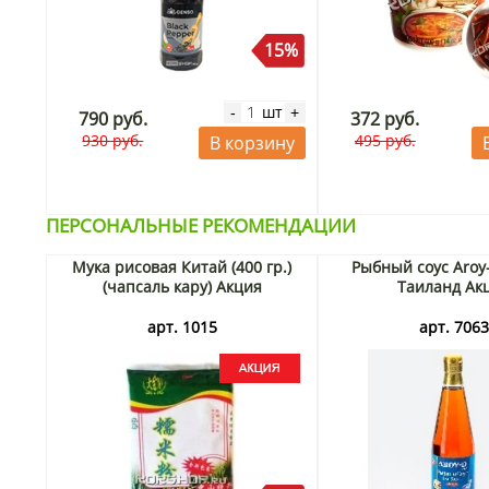
15%
шт
-
+
790 руб.
372 руб.
930 руб.
495 руб.
В корзину
ПЕРСОНАЛЬНЫЕ РЕКОМЕНДАЦИИ
Мука рисовая Китай (400 гр.)
Рыбный соус Aroy
(чапсаль кару) Акция
Таиланд Ак
арт. 1015
арт. 706