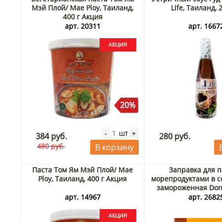
Мэй Плой/ Mae Ploy, Таиланд,
Life, Таиланд, 
400 г Акция
арт. 20311
арт. 1667
20%
шт
-
+
384 руб.
280 руб.
480 руб.
В корзину
Паста Том Ям Мэй Плой/ Mae
Заправка для п
Ploy, Таиланд, 400 г Акция
морепродуктами в с
замороженная Don 
200 г Акц
арт. 14967
арт. 2682