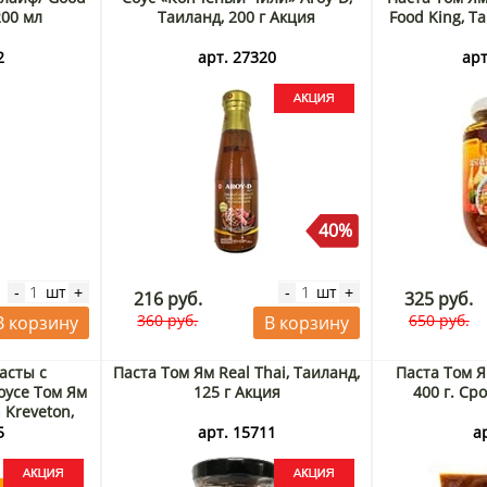
200 мл
Таиланд, 200 г Акция
Food King, Т
2
арт. 27320
арт
40%
шт
шт
-
+
-
+
216 руб.
325 руб.
360 руб.
650 руб.
В корзину
В корзину
асты с
Паста Том Ям Real Thai, Таиланд,
Паста Том Я
оусе Том Ям
125 г Акция
400 г. Сро
Kreveton,
ия
5
арт. 15711
а