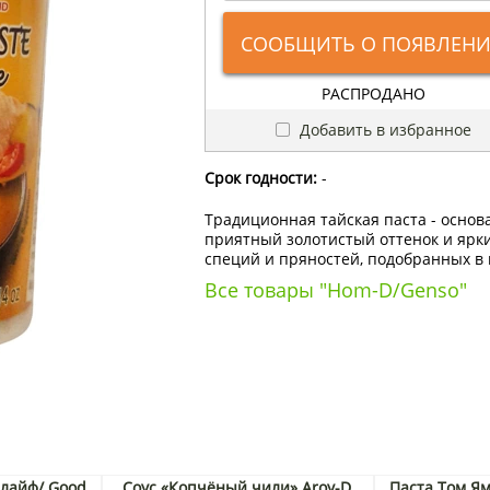
СООБЩИТЬ О ПОЯВЛЕН
РАСПРОДАНО
Добавить в избранное
Срок годности:
-
Традиционная тайская паста - основ
приятный золотистый оттенок и ярки
специй и пряностей, подобранных в
Все товары "Hom-D/Genso"
 лайф/ Good
Соус «Копчёный чили» Aroy-D,
Паста Том Ям