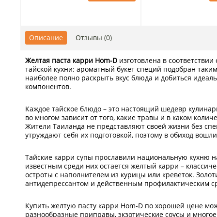
Описание
Отзывы (0)
Желтая паста карри Hom-D
изготовлена в соответствии
тайской кухни: ароматный букет специй подобран таким
наиболее полно раскрыть вкус блюда и добиться идеаль
компонентов.
Каждое тайское блюдо – это настоящий шедевр кулинарно
во многом зависит от того, какие травы и в каком коли
Жители Таиланда не представляют своей жизни без спец
утруждают себя их подготовкой, поэтому в обиход вошли
Тайские карри супы прославили национальную кухню на
известным среди них остается желтый карри – классич
остроты с наполнителем из курицы или креветок. Золот
антидепрессантом и действенным профилактическим сре
Купить желтую пасту карри Hom-D по хорошей цене мож
разнообразные приправы, экзотические соусы и многое 