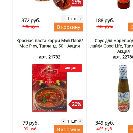
25%
шт
-
+
372 руб.
188 руб.
495 руб.
235 руб.
В корзину
Красная паста карри Мэй Плой/
Соус для морепрод
Mae Ploy, Таиланд, 50 г Акция
лайф/ Good Life, Таи
Акция
арт. 21732
арт. 2278
20%
шт
-
+
79 руб.
349 руб.
99 руб.
465 руб.
В корзину