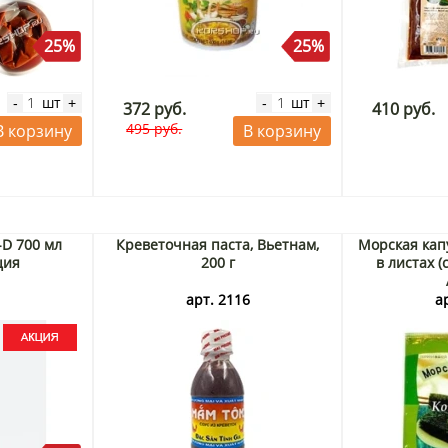
25%
25%
шт
шт
-
+
-
+
372 руб.
410 руб.
495 руб.
В корзину
В корзину
-D 700 мл
Креветочная паста, Вьетнам,
Морская кап
ция
200 г
в листах (с
3
арт. 2116
а