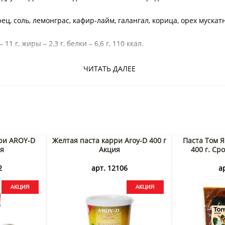
ц, соль, лемонграс, кафир-лайм, галангал, корица, орех мускат
11 г, жиры – 2,3 г, белки – 6,6 г, 110 ккал.
ЧИТАТЬ ДАЛЕЕ
а, тайские продукты, приправа карри, тайские товары.
ри AROY-D
Желтая паста карри Aroy-D 400 г
Паста Том Я
ия
Акция
400 г. Сро
2
арт. 12106
а