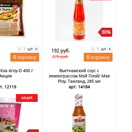
30%
шт
шт
-
+
-
+
192 руб.
275 руб.
В корзину
В корзину
Кха Aroy-D 400 г
Вьетнамский соус с
Акция
лемонграссом Мэй Плой/ Mae
Ploy, Таиланд, 285 мл
т. 12119
арт. 14184