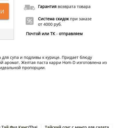
Гарантия
возврата товара
ИИ
Система скидок
при заказе
от 4000 руб.
Почтой или ТК
-
отправляем
а для супа и подливы к курице. Придает блюду
й аромат. Желтая паста карри Hom-D изготовлена из
 идеальной пропорции.
 Тай Фуд Кинг/Thai
Тайский соус с манго для салата