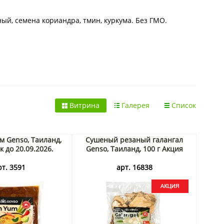
ный, семена кориандра, тмин, куркума. Без ГМО.
Витрина
Галерея
Список
м Genso, Таиланд,
Сушеный резаный галангал
к до 20.09.2026.
Genso, Таиланд, 100 г Акция
рт. 3591
арт. 16838