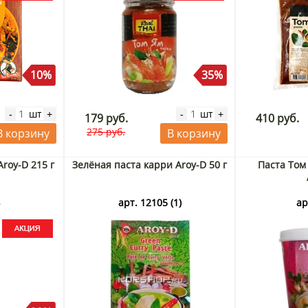
10%
35%
шт
шт
-
+
-
+
179 руб.
410 руб.
275 руб.
В корзину
В корзину
Aroy-D 215 г
Зелёная паста карри Aroy-D 50 г
Паста Том 
4
арт. 12105 (1)
ар