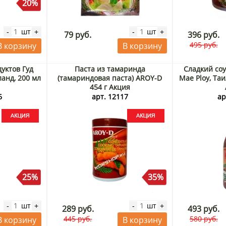
20%
шт
шт
-
+
-
+
79 руб.
396 руб.
495 руб.
В корзину
В корзину
уктов Гуд
Паста из тамаринда
Сладкий соу
ланд, 200 мл
(тамариндовая паста) AROY-D
Mae Ploy, Таи
454 г Акция
6
арт. 12117
ар
25%
35%
шт
шт
-
+
-
+
289 руб.
493 руб.
445 руб.
580 руб.
В корзину
В корзину