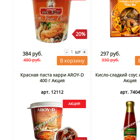
20%
шт
-
+
384 руб.
297 руб.
480 руб.
330 руб.
В корзину
Красная паста карри AROY-D
Кисло-сладкий соус 
400 г Акция
Акция
арт. 12112
арт. 740