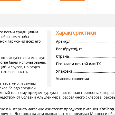
Характеристики
 со всеми традициями
 образом, чтобы
ной гармонии всех его
Артикул
Вес (брутто), кг
Страна
го искусства, и его вкус
честве были использованы.
Посылаем почтой или ТК
ий и соусов, но редко
Упаковка
 готовые пасты.
Условия хранения
 весь мир, и самым
еское блюдо средней
истый цвет ему придает куркума – восточная пряность, котора
дством от болезни Альцгеймера, рассеянного склероза, раковы
но в интернет-магазине азиатских продуктов питания
KorShop.
другое. Доставка на дом выполняется в пределах Москвы и обл