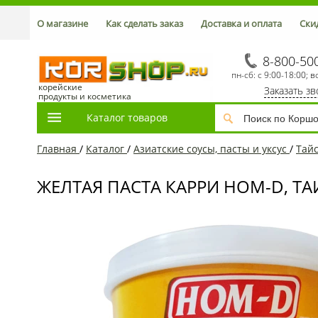
О магазине
Как сделать заказ
Доставка и оплата
Ски
8-800-50
пн-сб: с 9:00-18:00; в
корейские
Заказать з
продукты и косметика
Каталог товаров
Главная
/
Каталог
/
Азиатские соусы, пасты и уксус
/
Тайс
ЖЕЛТАЯ ПАСТА КАРРИ HOM-D, ТАИ