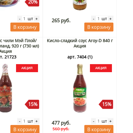
20%
шт
шт
-
+
-
+
265 руб.
В корзину
В корзину
с чили Мэй Плой/
Кисло-сладкий соус Aroy-D 840 г
ланд, 920 г (730 мл)
Акция
Акция
т. 21723
арт. 7404 (1)
15%
15%
шт
шт
-
+
-
+
477 руб.
560 руб.
В корзину
В корзину