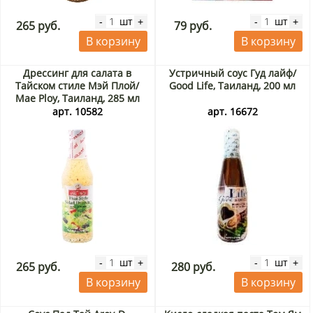
шт
шт
-
+
-
+
265 руб.
79 руб.
В корзину
В корзину
Дрессинг для салата в
Устричный соус Гуд лайф/
Тайском стиле Мэй Плой/
Good Life, Таиланд, 200 мл
Mae Ploy, Таиланд, 285 мл
арт. 10582
арт. 16672
шт
шт
-
+
-
+
265 руб.
280 руб.
В корзину
В корзину