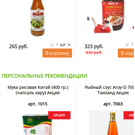
шт
-
+
-
265 руб.
323 руб.
430 руб.
В корзину
В кор
ПЕРСОНАЛЬНЫЕ РЕКОМЕНДАЦИИ
Мука рисовая Китай (400 гр.)
Рыбный соус Aroy-D 700
(чапсаль кару) Акция
Таиланд Акция
арт. 1015
арт. 7063