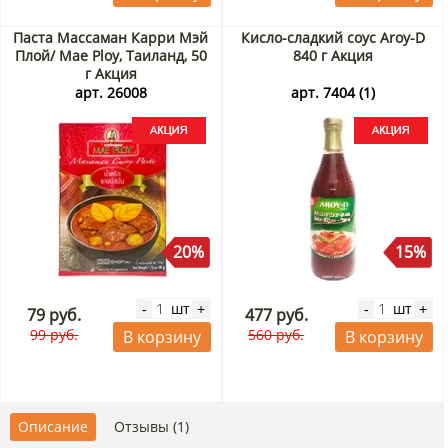
Паста Массаман Карри Мэй
Кисло-сладкий соус Aroy-D
Плой/ Mae Ploy, Таиланд, 50
840 г Акция
г Акция
арт. 26008
арт. 7404 (1)
20%
15%
шт
шт
-
+
-
+
79 руб.
477 руб.
99 руб.
560 руб.
В корзину
В корзину
Описание
Отзывы (1)