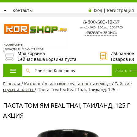
Контакты
Вход
|
Регистрация
8-800-500-10-37
пн-сб: с 9:00-18:00; вс: 10:00-17:00
Заказать звонок
корейские
продукты и косметика
Моя корзина
Избранное
Сейчас ваша корзина пуста
Товаров (
0
)
Главная
/
Каталог
/
Азиатские соусы, пасты и уксус
/
Тайские
соусы и пасты
/
Паста Том Ям Real Thai, Таиланд, 125 г
ПАСТА ТОМ ЯМ REAL THAI, ТАИЛАНД, 125 Г
АКЦИЯ