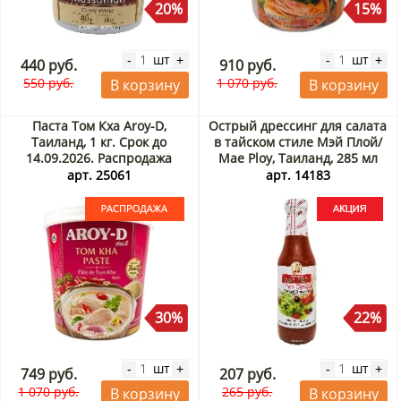
20%
15%
шт
шт
-
+
-
+
440 руб.
910 руб.
550 руб.
1 070 руб.
В корзину
В корзину
Паста Том Кха Aroy-D,
Острый дрессинг для салата
Таиланд, 1 кг. Срок до
в тайcком стиле Мэй Плой/
14.09.2026. Распродажа
Mae Ploy, Таиланд, 285 мл
Акция
арт. 25061
арт. 14183
30%
22%
шт
шт
-
+
-
+
749 руб.
207 руб.
1 070 руб.
265 руб.
В корзину
В корзину