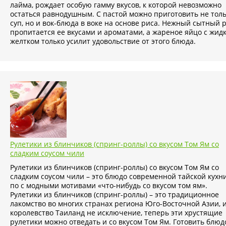
лайма, рождает особую гамму вкусов, к которой невозможно
остаться равнодушным. С пастой можно приготовить не тол
суп, но и вок-блюда в воке на основе риса. Нежный сытный 
пропитается ее вкусами и ароматами, а жареное яйцо с жид
желтком только усилит удовольствие от этого блюда.
Рулетики из блинчиков (спринг-роллы) со вкусом Том Ям со
сладким соусом чили
Рулетики из блинчиков (спринг-роллы) со вкусом Том Ям со
сладким соусом чили – это блюдо современной тайской кухн
по с модными мотивами «что-нибудь со вкусом том ям».
Рулетики из блинчиков (спринг-роллы) – это традиционное
лакомство во многих странах региона Юго-Восточной Азии, 
королевство Таиланд не исключение, теперь эти хрустящие
рулетики можно отведать и со вкусом Том Ям. Готовить блюд