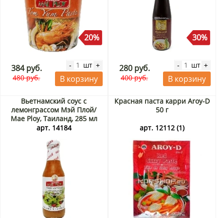
20%
30%
шт
шт
-
+
-
+
384 руб.
280 руб.
480 руб.
400 руб.
В корзину
В корзину
Вьетнамский соус с
Красная паста карри Aroy-D
лемонграссом Мэй Плой/
50 г
Mae Ploy, Таиланд, 285 мл
арт. 14184
арт. 12112 (1)