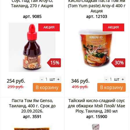
Соус Пад Тай Aroy-D,
Кисло-сладкая паста Том Ям
Таиланд, 270 г Акция
(Tom Yum paste) Aroy-d 400 г
Акция
арт. 9085
арт. 12103
15%
30%
шт
шт
-
+
-
+
254 руб.
346 руб.
299 руб.
495 руб.
В корзину
В корзину
Паста Том Ям Genso,
Тайский кисло-сладкий соус
Таиланд, 400 г. Срок до
для обжарки Мэй Плой/ Mae
20.09.2026.
Ploy, Таиланд, 280 мл
арт. 3591
арт. 15900