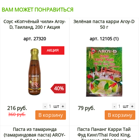
ВАМ МОЖЕТ ПОНРАВИТЬСЯ
Соус «Копчёный чили» Aroy-
Зелёная паста карри Aroy-D
D, Таиланд, 200 г Акция
50 г
арт. 27320
арт. 12105 (1)
40%
шт
шт
-
+
-
+
216 руб.
79 руб.
360 руб.
В корзину
В корзину
Паста из тамаринда
Паста Пананг Карри Тай
(тамариндовая паста) AROY-
Фуд Кинг/Thai Food King,