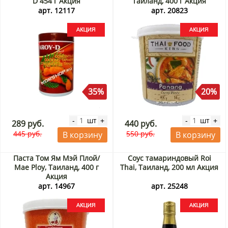
D 454 г Акция
Таиланд, 400 г Акция
арт. 12117
арт. 20823
35%
20%
шт
шт
-
+
-
+
289 руб.
440 руб.
445 руб.
550 руб.
В корзину
В корзину
Паста Том Ям Мэй Плой/
Соус тамариндовый Roi
Mae Ploy, Таиланд, 400 г
Thai, Таиланд, 200 мл Акция
Акция
арт. 14967
арт. 25248