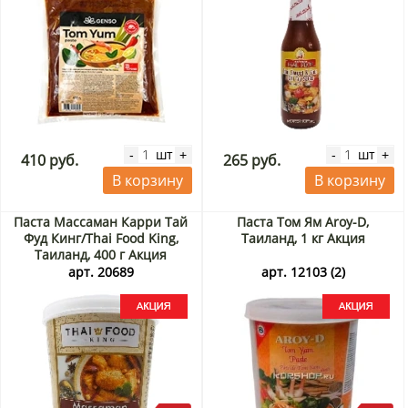
шт
шт
-
+
-
+
410 руб.
265 руб.
В корзину
В корзину
Паста Массаман Карри Тай
Паста Том Ям Aroy-D,
Фуд Кинг/Thai Food King,
Таиланд, 1 кг Акция
Таиланд, 400 г Акция
арт. 20689
арт. 12103 (2)