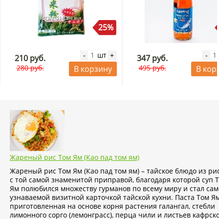
25%
шт
-
+
-
210 руб.
347 руб.
280 руб.
495 руб.
В корзину
В кор
Жареный рис Том Ям (Као пад том ям)
Жареный рис Том Ям (Као пад том ям) – тайское блюдо из ри
с той самой знаменитой приправой, благодаря которой суп 
Ям полюбился множеству гурманов по всему миру и стал са
узнаваемой визитной карточкой тайской кухни. Паста Том Ям
приготовленная на основе корня растения галангал, стебли
лимонного сорго (лемонграсс), перца чили и листьев кафрск