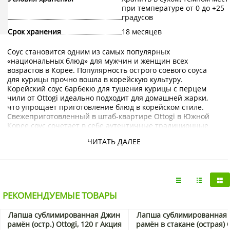
при температуре от 0 до +25
градусов
Срок хранения
18 месяцев
Соус становится одним из самых популярных
«национальных блюд» для мужчин и женщин всех
возрастов в Корее. Популярность острого соевого соуса
для курицы прочно вошла в корейскую культуру.
Корейский соус барбекю для тушения курицы с перцем
чили от Ottogi идеально подходит для домашней жарки,
что упрощает приготовление блюд в корейском стиле.
Свежеприготовленный в штаб-квартире Ottogi в Южной
Корее соус сочетает в себе аутентичные традиционные
корейские ароматы с пряным, сладким и острым вкусом
ЧИТАТЬ ДАЛЕЕ
барбекю и чили. Просто обильно замаринуйте, чтобы
получить хорошо сбалансированный, богатый и
универсальный вкус, который идеально подходит для
приготовления курицы.
Приобрести Острый соевый соус для тушения курицы
РЕКОМЕНДУЕМЫЕ ТОВАРЫ
Ottogi (Оттоги) можно в интернет-магазине KorShop.ru с
доставкой по Москве и Санкт-Петербургу, а также по
Лапша сублимированная Джин
Лапша сублимированная
России почтой или транспортной компанией.
рамён (остр.) Ottogi, 120 г Акция
рамён в стакане (острая) O