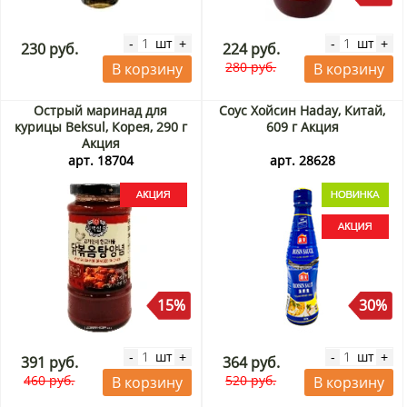
шт
шт
-
+
-
+
230 руб.
224 руб.
280 руб.
В корзину
В корзину
Острый маринад для
Соус Хойсин Haday, Китай,
курицы Beksul, Корея, 290 г
609 г Акция
Акция
арт. 18704
арт. 28628
15%
30%
шт
шт
-
+
-
+
391 руб.
364 руб.
460 руб.
520 руб.
В корзину
В корзину