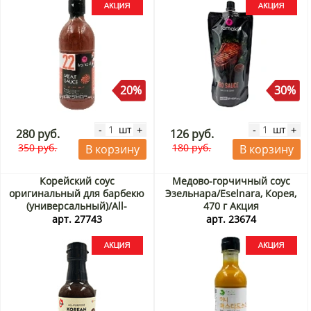
20%
30%
шт
шт
-
+
-
+
280 руб.
126 руб.
350 руб.
180 руб.
В корзину
В корзину
Корейский соус
Медово-горчичный соус
оригинальный для барбекю
Эзельнара/Eselnara, Корея,
(универсальный)/All-
470 г Акция
Purpose Korean BBQ Sauce
арт. 27743
арт. 23674
Daesang, Корея, 340 г Акция