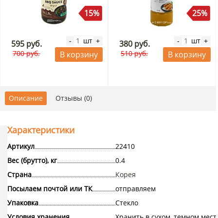
15%
25%
шт
шт
-
+
-
+
595 руб.
380 руб.
700 руб.
510 руб.
В корзину
В корзину
Описание
Отзывы (0)
Характеристики
Артикул
22410
Вес (брутто), кг
0.4
Страна
Корея
Посылаем почтой или ТК
отправляем
Упаковка
Стекло
Условия хранения
Хранить в сухом, темном мест