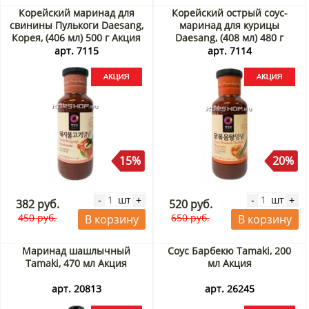
Корейский маринад для
Корейский острый соус-
свинины Пулькоги Daesang,
маринад для курицы
Корея, (406 мл) 500 г Акция
Daesang, (408 мл) 480 г
Акция
арт. 7115
арт. 7114
15%
20%
шт
шт
-
+
-
+
382 руб.
520 руб.
450 руб.
650 руб.
В корзину
В корзину
Маринад шашлычный
Соус Барбекю Tamaki, 200
Tamaki, 470 мл Акция
мл Акция
арт. 20813
арт. 26245