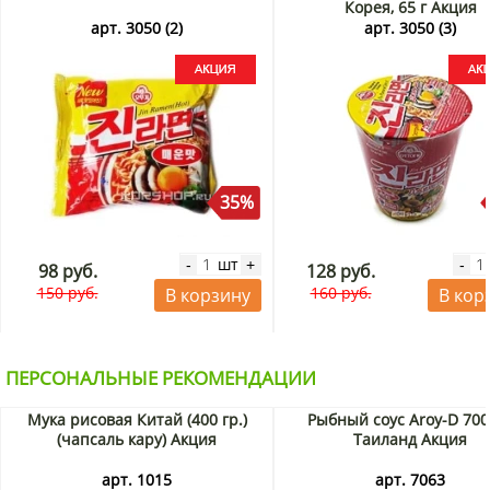
Корея, 65 г Акция
арт. 3050 (2)
арт. 3050 (3)
35%
шт
-
+
-
98 руб.
128 руб.
150 руб.
160 руб.
В корзину
В кор
ПЕРСОНАЛЬНЫЕ РЕКОМЕНДАЦИИ
Мука рисовая Китай (400 гр.)
Рыбный соус Aroy-D 700
(чапсаль кару) Акция
Таиланд Акция
арт. 1015
арт. 7063