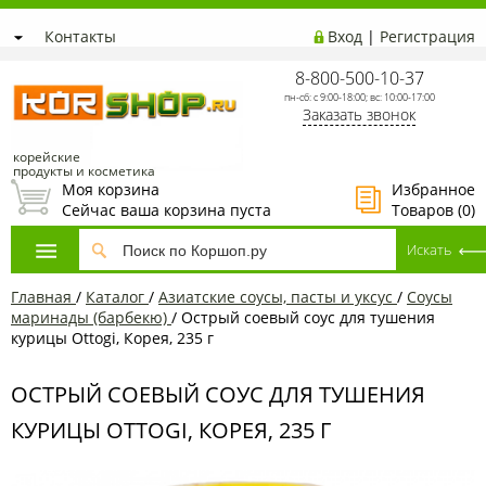
Контакты
Вход
|
Регистрация
8-800-500-10-37
пн-сб: с 9:00-18:00; вс: 10:00-17:00
Заказать звонок
корейские
продукты и косметика
Моя корзина
Избранное
Сейчас ваша корзина пуста
Товаров (
0
)
Главная
/
Каталог
/
Азиатские соусы, пасты и уксус
/
Соусы
маринады (барбекю)
/
Острый соевый соус для тушения
курицы Ottogi, Корея, 235 г
ОСТРЫЙ СОЕВЫЙ СОУС ДЛЯ ТУШЕНИЯ
КУРИЦЫ OTTOGI, КОРЕЯ, 235 Г