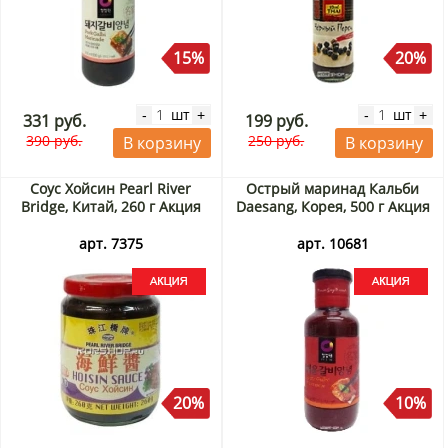
15%
20%
шт
шт
-
+
-
+
331 руб.
199 руб.
390 руб.
250 руб.
В корзину
В корзину
Соус Хойсин Pearl River
Острый маринад Кальби
Bridge, Китай, 260 г Акция
Daesang, Корея, 500 г Акция
арт. 7375
арт. 10681
20%
10%