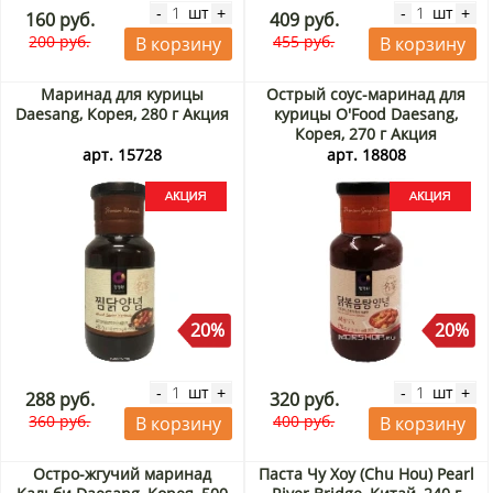
шт
шт
-
+
-
+
160 руб.
409 руб.
200 руб.
455 руб.
В корзину
В корзину
Маринад для курицы
Острый соус-маринад для
Daesang, Корея, 280 г Акция
курицы O'Food Daesang,
Корея, 270 г Акция
арт. 15728
арт. 18808
20%
20%
шт
шт
-
+
-
+
288 руб.
320 руб.
360 руб.
400 руб.
В корзину
В корзину
Остро-жгучий маринад
Паста Чу Хоу (Chu Hou) Pearl