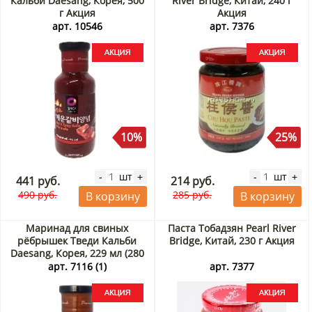
Кальби Daesang, Корея, 500
River Bridge, Китай, 240 г
г Акция
Акция
арт. 10546
арт. 7376
10%
25%
шт
шт
-
+
-
+
441 руб.
214 руб.
490 руб.
285 руб.
В корзину
В корзину
Маринад для свиных
Паста Тобадзян Pearl River
рёбрышек Тведи Кальби
Bridge, Китай, 230 г Акция
Daesang, Корея, 229 мл (280
г) Акция
арт. 7116 (1)
арт. 7377