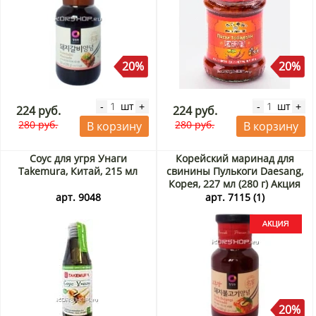
20%
20%
шт
шт
-
+
-
+
224 руб.
224 руб.
280 руб.
280 руб.
В корзину
В корзину
Соус для угря Унаги
Корейский маринад для
Takemura, Китай, 215 мл
свинины Пулькоги Daesang,
Корея, 227 мл (280 г) Акция
арт. 9048
арт. 7115 (1)
20%