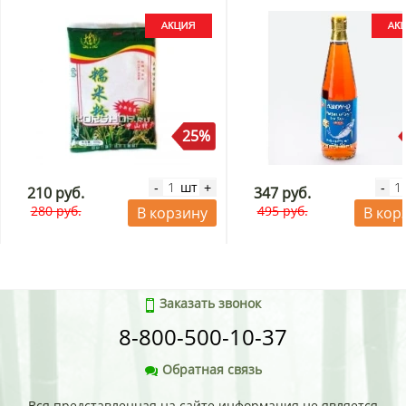
25%
шт
-
+
-
210 руб.
347 руб.
280 руб.
495 руб.
В корзину
В кор
Заказать звонок
8-800-500-10-37
Обратная связь
Вся представленная на сайте информация не является