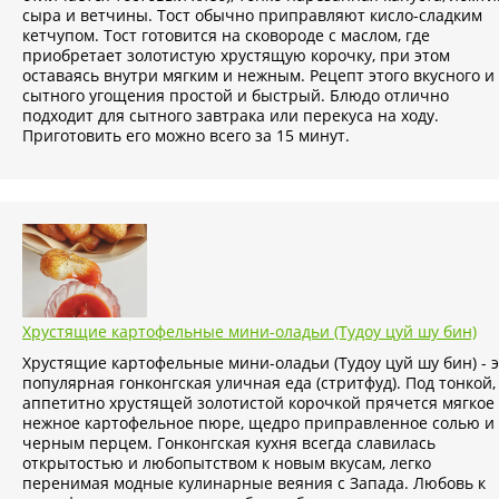
сыра и ветчины. Тост обычно приправляют кисло-сладким
кетчупом. Тост готовится на сковороде с маслом, где
приобретает золотистую хрустящую корочку, при этом
оставаясь внутри мягким и нежным. Рецепт этого вкусного и
сытного угощения простой и быстрый. Блюдо отлично
подходит для сытного завтрака или перекуса на ходу.
Приготовить его можно всего за 15 минут.
Хрустящие картофельные мини-оладьи (Тудоу цуй шу бин)
Хрустящие картофельные мини-оладьи (Тудоу цуй шу бин) - э
популярная гонконгская уличная еда (стритфуд). Под тонкой,
аппетитно хрустящей золотистой корочкой прячется мягкое
нежное картофельное пюре, щедро приправленное солью и
черным перцем. Гонконгская кухня всегда славилась
открытостью и любопытством к новым вкусам, легко
перенимая модные кулинарные веяния с Запада. Любовь к