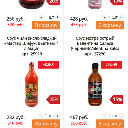
20%
10%
шт
шт
-
+
-
+
256 руб.
428 руб.
320 руб.
475 руб.
В корзину
В корзину
Соус чили кисло-сладкий
Соус экстра острый
«Мастер Шифу», Вьетнам, 1
Валентина Сальса
л Акция
(черный)/Valentina Salsa
Picante Extra (black) Сальса
арт. 25913
арт. 27230
Тамазула/Salsa Tamazula,
370 мл Акция
25%
15%
шт
шт
-
+
-
+
232 руб.
467 руб.
310 руб.
550 руб.
В корзину
В корзину