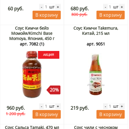
шт
шт
-
+
-
+
60 руб.
680 руб.
800 руб.
В корзину
В корзину
Соус Кимчи бейз
Соус Кимчи Takemura,
Момойя/Kimchi Base
Китай, 215 мл
Momoya, Япония, 450 г
Акция
арт. 7082 (1)
арт. 9051
20%
шт
шт
-
+
-
+
960 руб.
219 руб.
1 200 руб.
В корзину
В корзину
Соус Сальса Tamaki, 470 мл
Соус чили с чесноком