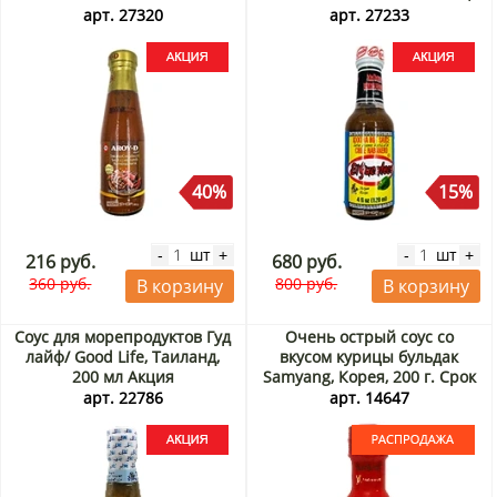
Мексика, 120 мл Акция
арт. 27320
арт. 27233
40%
15%
шт
шт
-
+
-
+
216 руб.
680 руб.
360 руб.
800 руб.
В корзину
В корзину
Соус для морепродуктов Гуд
Очень острый соус со
лайф/ Good Life, Таиланд,
вкусом курицы бульдак
200 мл Акция
Samyang, Корея, 200 г. Срок
до 03.09.2026. Распродажа
арт. 22786
арт. 14647