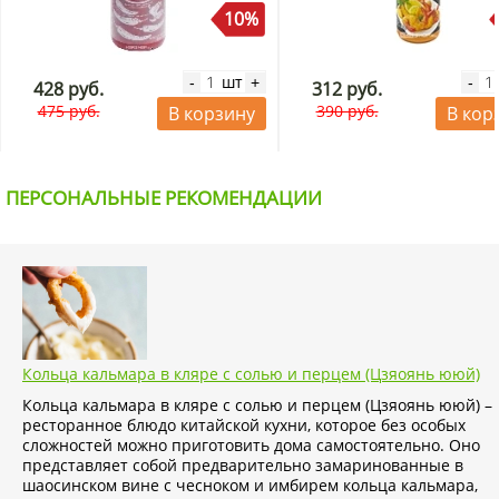
10%
шт
-
+
-
428 руб.
312 руб.
475 руб.
390 руб.
В корзину
В кор
ПЕРСОНАЛЬНЫЕ РЕКОМЕНДАЦИИ
Кольца кальмара в кляре с солью и перцем (Цзяоянь ююй)
Кольца кальмара в кляре с солью и перцем (Цзяоянь ююй) –
ресторанное блюдо китайской кухни, которое без особых
сложностей можно приготовить дома самостоятельно. Оно
представляет собой предварительно замаринованные в
шаосинском вине с чесноком и имбирем кольца кальмара,