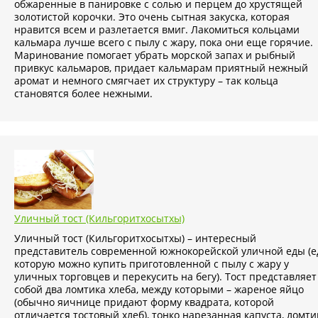
обжаренные в панировке с солью и перцем до хрустящей
золотистой корочки. Это очень сытная закуска, которая
нравится всем и разлетается вмиг. Лакомиться кольцами
кальмара лучше всего с пылу с жару, пока они еще горячие.
Маринование помогает убрать морской запах и рыбный
привкус кальмаров, придает кальмарам приятный нежный
аромат и немного смягчает их структуру – так кольца
становятся более нежными.
Уличный тост (Кильгоритхосытхы)
Уличный тост (Кильгоритхосытхы) – интересный
представитель современной южнокорейской уличной еды (е
которую можно купить приготовленной с пылу с жару у
уличных торговцев и перекусить на бегу). Тост представляет
собой два ломтика хлеба, между которыми – жареное яйцо
(обычно яичнице придают форму квадрата, которой
отличается тостовый хлеб), тонко нарезанная капуста, ломти