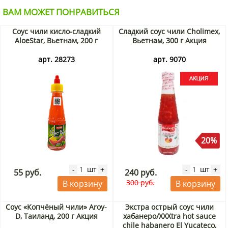
ВАМ МОЖЕТ ПОНРАВИТЬСЯ
Соус чили кисло-сладкий
Сладкий соус чили Cholimex,
AloeStar, Вьетнам, 200 г
Вьетнам, 300 г Акция
арт. 28273
арт. 9070
20%
шт
шт
-
+
-
+
55 руб.
240 руб.
300 руб.
В корзину
В корзину
Соус «Копчёный чили» Aroy-
Экстра острый соус чили
D, Таиланд, 200 г Акция
хабанеро/XXXtra hot sauce
chile habanero El Yucateco,