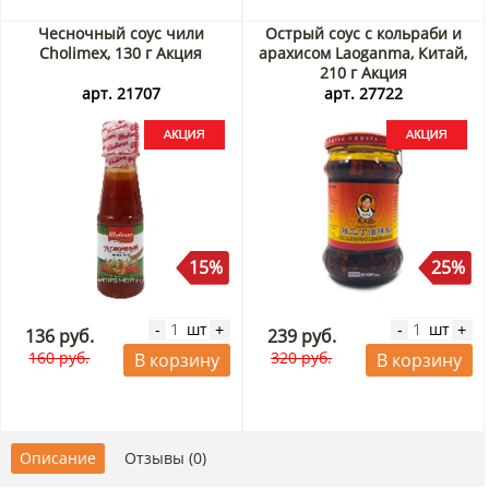
Чесночный соус чили
Острый соус с кольраби и
Cholimex, 130 г Акция
арахисом Laoganma, Китай,
210 г Акция
арт. 21707
арт. 27722
15%
25%
шт
шт
-
+
-
+
136 руб.
239 руб.
160 руб.
320 руб.
В корзину
В корзину
Описание
Отзывы (0)