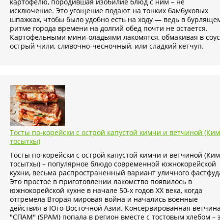
картофелю, породившая изобилие блюд с ним – не
исключение. Это угощение подают на тонких бамбуковых
шпажках, чтобы было удобно есть на ходу — ведь в бурляще
ритме города времени на долгий обед почти не остается.
Картофельными мини-оладьями лакомятся, обмакивая в соу
острый чили, сливочно-чесночный, или сладкий кетчуп.
Тосты по-корейски с острой капустой кимчи и ветчиной (Ки
тосытхы)
Тосты по-корейски с острой капустой кимчи и ветчиной (Ки
тосытхы) – популярное блюдо современной южнокорейской
кухни, весьма распространенный вариант уличного фастфуд
Это простое в приготовлении лакомство появилось в
южнокорейской кухне в начале 50-х годов ХХ века, когда
отгремела Вторая мировая война и начались военные
действия в Юго-Восточной Азии. Консервированная ветчин
"СПАМ" (SPAM) попала в регион вместе с тостовым хлебом – 