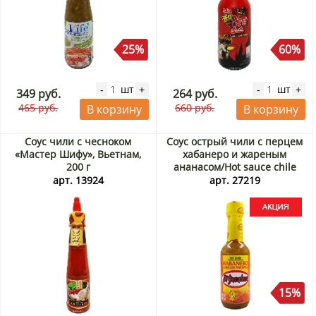
25%
60%
шт
шт
-
+
-
+
349 руб.
264 руб.
465 руб.
660 руб.
В корзину
В корзину
Соус чили с чесноком
Соус острый чили с перцем
«Мастер Шифу», Вьетнам,
хабанеро и жареным
200 г
ананасом/Hot sauce chile
habanero & grilled pineapple
арт. 13924
арт. 27219
El Yucateco (Мексика), 120
мл Акция
15%