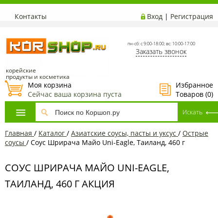
Контакты
Вход
|
Регистрация
пн-сб: с 9:00-18:00; вс: 10:00-17:00
Заказать звонок
корейские
продукты и косметика
Моя корзина
Избранное
Сейчас ваша корзина пуста
Товаров (
0
)
Главная
/
Каталог
/
Азиатские соусы, пасты и уксус
/
Острые
соусы
/
Соус Шрирача Майо Uni-Eagle, Таиланд, 460 г
СОУС ШРИРАЧА МАЙО UNI-EAGLE,
ТАИЛАНД, 460 Г АКЦИЯ