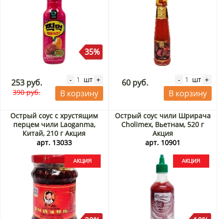
35%
шт
шт
-
+
-
+
253 руб.
60 руб.
390 руб.
В корзину
В корзину
Острый соус с хрустящим
Острый соус чили Шрирача
перцем чили Laoganma,
Cholimex, Вьетнам, 520 г
Китай, 210 г Акция
Акция
арт. 13033
арт. 10901