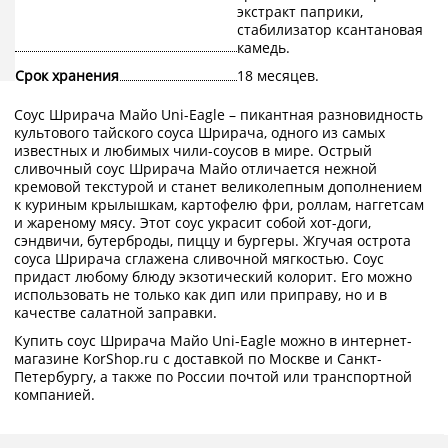
экстракт паприки,
стабилизатор ксантановая
камедь.
Срок хранения
18 месяцев.
Соус Шрирача Майо Uni-Eagle – пикантная разновидность
культового тайского соуса Шрирача, одного из самых
известных и любимых чили-соусов в мире. Острый
сливочный соус Шрирача Майо отличается нежной
кремовой текстурой и станет великолепным дополнением
к куриным крылышкам, картофелю фри, роллам, наггетсам
и жареному мясу. Этот соус украсит собой хот-доги,
сэндвичи, бутерброды, пиццу и бургеры. Жгучая острота
соуса Шрирача сглажена сливочной мягкостью. Соус
придаст любому блюду экзотический колорит. Его можно
использовать не только как дип или приправу, но и в
качестве салатной заправки.
Купить соус Шрирача Майо Uni-Eagle можно в интернет-
магазине KorShop.ru с доставкой по Москве и Санкт-
Петербургу, а также по России почтой или транспортной
компанией.