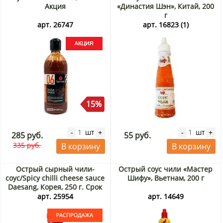
Акция
«Династия Шэн», Китай, 200
г
арт. 26747
арт. 16823 (1)
15%
шт
шт
-
+
-
+
285 руб.
55 руб.
335 руб.
В корзину
В корзину
Острый сырный чили-
Острый соус чили «Мастер
соус/Spicy chilli cheese sauce
Шифу», Вьетнам, 200 г
Daesang, Корея, 250 г. Срок
до 12.09.2026. Распродажа
арт. 25954
арт. 14649