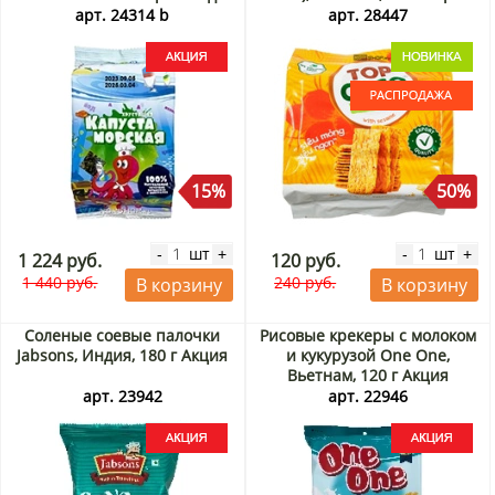
Nori Land, Корея, 4,5 г х 12
до 06.09.2026. Распродажа
арт. 24314 b
арт. 28447
шт. Акция
15%
50%
шт
шт
-
+
-
+
1 224 руб.
120 руб.
1 440 руб.
240 руб.
В корзину
В корзину
Соленые соевые палочки
Рисовые крекеры с молоком
Jabsons, Индия, 180 г Акция
и кукурузой One One,
Вьетнам, 120 г Акция
арт. 23942
арт. 22946