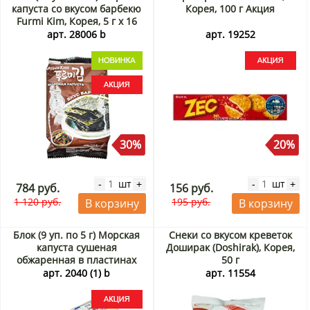
капуста со вкусом барбекю
Корея, 100 г Акция
Furmi Kim, Корея, 5 г х 16
шт. Акция
арт. 28006 b
арт. 19252
30%
20%
шт
шт
-
+
-
+
784 руб.
156 руб.
1 120 руб.
195 руб.
В корзину
В корзину
Блок (9 уп. по 5 г) Морская
Снеки со вкусом креветок
капуста сушеная
Доширак (Doshirak), Корея,
обжаренная в пластинах
50 г
"Морской друг"
арт. 2040 (1) b
арт. 11554
оригинальный вкус, Корея,
5 г*9шт Акция