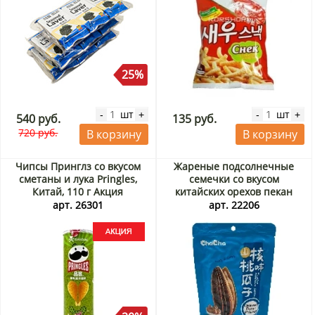
25%
шт
шт
-
+
-
+
540 руб.
135 руб.
720 руб.
В корзину
В корзину
Чипсы Принглз со вкусом
Жареные подсолнечные
сметаны и лука Pringles,
семечки со вкусом
Китай, 110 г Акция
китайских орехов пекан
ChaCha, Китай, 108 г
арт. 26301
арт. 22206