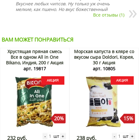
Вкуснее любых чипсов. Ну только уж очень
мелкие, как пшено. Но вкус божественный
Все отзывы (1)
ВАМ МОЖЕТ ПОНРАВИТЬСЯ
Хрустящая пряная смесь
Морская капуста в кляре со
Все в одном All in One
вкусом сыра Doldori, Корея,
Bikano, Индия, 200 г Акция
30 г Акция
арт. 19817
арт. 10805
20%
15%
шт
шт
-
+
-
+
232 руб.
238 руб.