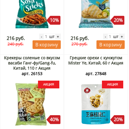
10%
20%
шт
шт
-
+
-
+
216 руб.
216 руб.
240 руб.
270 руб.
В корзину
В корзину
Крекеры соленые со вкусом
Грецкие орехи с кунжутом
васаби Ганг-фу/Gang-fu,
Mister Ye, Китай, 60 г Акция
Китай, 110 г Акция
арт. 26153
арт. 27848
40%
20%