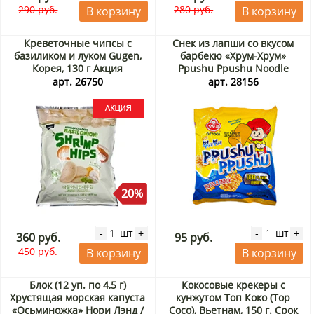
290 руб.
280 руб.
В корзину
В корзину
Креветочные чипсы с
Снек из лапши со вкусом
базиликом и луком Gugen,
барбекю «Хрум-Хрум»
Корея, 130 г Акция
Ppushu Ppushu Noodle
Snack Barbecue Flavored
арт. 26750
арт. 28156
Ottogi, Корея, 90 г
20%
шт
шт
-
+
-
+
360 руб.
95 руб.
450 руб.
В корзину
В корзину
Блок (12 уп. по 4,5 г)
Кокосовые крекеры с
Хрустящая морская капуста
кунжутом Топ Коко (Top
«Осьминожка» Нори Лэнд /
Coco), Вьетнам, 150 г. Срок