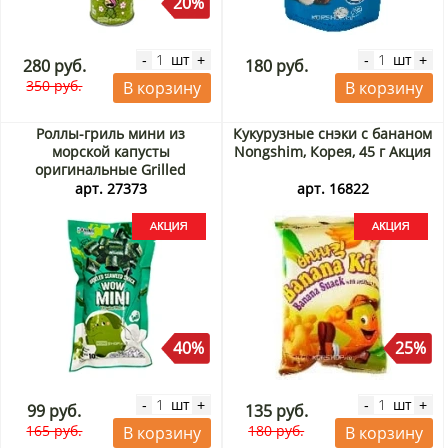
20%
шт
шт
-
+
-
+
280 руб.
180 руб.
350 руб.
В корзину
В корзину
Роллы-гриль мини из
Кукурузные снэки с бананом
морской капусты
Nongshim, Корея, 45 г Акция
оригинальные Grilled
Seaweed Snack Wow Mini
арт. 27373
арт. 16822
Original Flavor Kokiri,
Таиланд, 10 г Акция
40%
25%
шт
шт
-
+
-
+
99 руб.
135 руб.
165 руб.
180 руб.
В корзину
В корзину