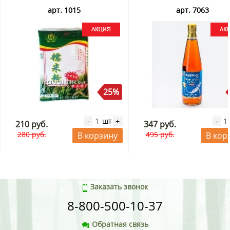
арт. 1015
арт. 7063
25%
шт
-
+
-
210 руб.
347 руб.
280 руб.
495 руб.
В корзину
В кор
Заказать звонок
8-800-500-10-37
Обратная связь