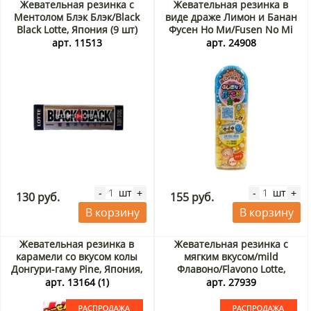
Жевательная резинка с
Жевательная резинка в
Ментолом Блэк Блэк/Black
виде драже Лимон и Банан
Black Lotte, Япония (9 шт)
Фусен Но Ми/Fusen No Mi
26.1 г
Lotte, Япония, 35 г
арт. 11513
арт. 24908
шт
шт
-
+
-
+
130 руб.
155 руб.
В корзину
В корзину
Жевательная резинка в
Жевательная резинка с
карамели со вкусом колы
мягким вкусом/mild
Донгури-гаму Pine, Япония,
Флавоно/Flavono Lotte,
6 г. Срок до 30.09.2026.
Корея, 26 г. Срок до
арт. 13164 (1)
арт. 27939
Распродажа
01.09.2026. Распродажа