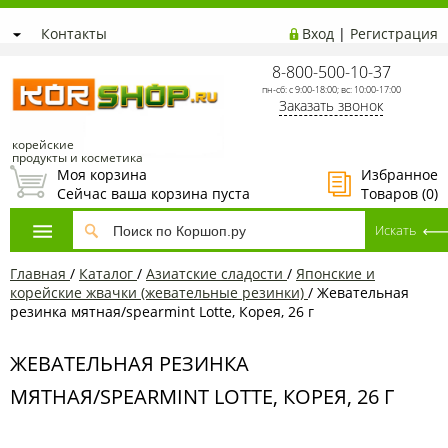
Контакты
Вход
|
Регистрация
8-800-500-10-37
пн-сб: с 9:00-18:00; вс: 10:00-17:00
Заказать звонок
корейские
продукты и косметика
Моя корзина
Избранное
Сейчас ваша корзина пуста
Товаров (
0
)
Главная
/
Каталог
/
Азиатcкие сладости
/
Японские и
корейские жвачки (жевательные резинки)
/
Жевательная
резинка мятная/spearmint Lotte, Корея, 26 г
ЖЕВАТЕЛЬНАЯ РЕЗИНКА
МЯТНАЯ/SPEARMINT LOTTE, КОРЕЯ, 26 Г