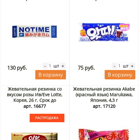
шт
шт
-
+
-
+
130 руб.
75 руб.
В корзину
В корзину
Жевательная резинка со
Жевательная резинка Akabe
вкусом розы Ив/Eve Lotte,
(красный язык) Marukawa,
Корея, 26 г. Срок до
Япония, 4,3 г
09.09.2026. Распродажа
арт. 16677
арт. 17120