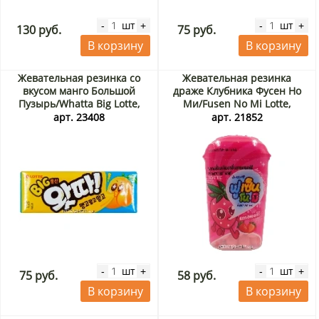
шт
шт
-
+
-
+
130 руб.
75 руб.
В корзину
В корзину
Жевательная резинка со
Жевательная резинка
вкусом манго Большой
драже Клубника Фусен Но
Пузырь/Whatta Big Lotte,
Ми/Fusen No Mi Lotte,
Корея, 23 г
Таиланд, 15 г
арт. 23408
арт. 21852
шт
шт
-
+
-
+
75 руб.
58 руб.
В корзину
В корзину