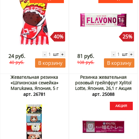
40%
25%
шт
шт
-
+
-
+
24 руб.
81 руб.
40 руб.
108 руб.
В корзину
В корзину
Жевательная резинка
Резинка жевательная
«Шпионская семейка»
розовый грейпфрут Xylitol
Marukawa, Япония, 5 г
Lotte, Япония, 26,1 г Акция
арт. 26781
арт. 25088