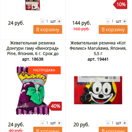
10%
шт
шт
-
+
-
+
24 руб.
144 руб.
160 руб.
В корзину
В корзину
Жевательная резинка
Жевательная резинка «Кот
Донгури гаму «Виноград»
Феликс» Marukawa, Япония,
Pine, Япония, 6 г. Срок до
5,5 г
30.09.2026. Распродажа
арт. 18638
арт. 19441
40%
шт
шт
-
+
-
+
24 руб.
20 руб.
40 руб.
В корзину
В корзину