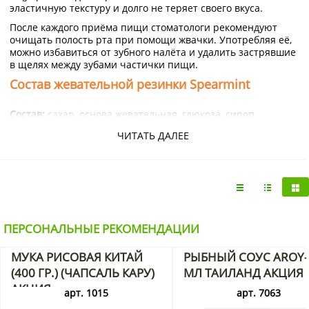
эластичную текстуру и долго не теряет своего вкуса.
После каждого приёма пищи стоматологи рекомендуют
очищать полость рта при помощи жвачки. Употребляя её,
можно избавиться от зубного налёта и удалить застрявшие
в щелях между зубами частички пищи.
Состав жевательной резинки Spearmint
Состав:
сахар, основа жевательная, глюкоза, сироп
кукурузный, искусственные и натуральные ароматизаторы
ЧИТАТЬ ДАЛЕЕ
«перечная мята».
Пищевая и энергетическая ценность на 100 г:
белки – 0 г,
углеводы – 7,7 г, жиры – 0 г, 13,85 ккал.
Срок годности
1 год.
ПЕРСОНАЛЬНЫЕ РЕКОМЕНДАЦИИ
МУКА РИСОВАЯ КИТАЙ
РЫБНЫЙ СОУС AROY-
(400 ГР.) (ЧАПСАЛЬ КАРУ)
МЛ ТАИЛАНД АКЦИЯ
АКЦИЯ
арт. 1015
арт. 7063