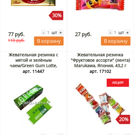
30%
шт
шт
-
+
-
+
77 руб.
27 руб.
110 руб.
В корзину
В корзину
Жевательная резинка с
Жевательная резинка
мятой и зелёным
"Фруктовое ассорти" (лента)
чаем/Green Gum Lotte,
Marukawa, Япония, 43,2 г
Япония, 26,1 г
Акция
арт. 11447
арт. 17102
20%