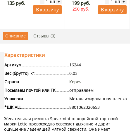
шт
шт
-
+
-
+
135 руб.
199 руб.
250 руб.
В корзину
В корзину
Описание
Отзывы (0)
Характеристики
Артикул
16244
Вес (брутто), кг
0.03
Страна
Корея
Посылаем почтой или ТК
отправляем
Упаковка
Металлизированная пленка
*ШК ALL
8801062320653
Жевательная резинка Spearmint от корейской торговой
марки Lotte превосходно освежает дыхание и дарит
ощущение леденящей мятной свежести. Она имеет