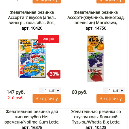
Жевательная резинка
Жевательная резинка
Ассорти 7 вкусов (апел.,
Ассорти(клубника, виноград,
виногр., кола, ябл., йог.,
апельсин) Marukawa,
клуб., мускат) Marukawa,
Япония 3 шт
арт. 10420
арт. 14750
Япония, 36,6гр Акция
30%
шт
шт
-
+
-
+
147 руб.
60 руб.
210 руб.
В корзину
В корзину
Жевательная резинка для
Жевательная резинка со
чистки зубов Нет
вкусом колы Большой
времени/Notime Gum Lotte,
Пузырь/Whatta Big Lotte,
Япония, 30 г
Корея, 23 г
арт. 16375
арт. 10423