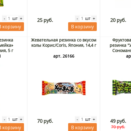
шт
шт
-
+
-
+
25 руб.
20 руб.
В корзину
В корзину
езинка
Жевательная резинка со вкусом
Фруктова
мейка»
колы Корис/Coris, Япония, 14,4 г
резинка "
ия, 5 г
Сономан
Корис/Cori
1
арт. 26166
ар
шт
шт
-
+
-
+
70 руб.
49 руб.
70 руб.
В корзину
В корзину