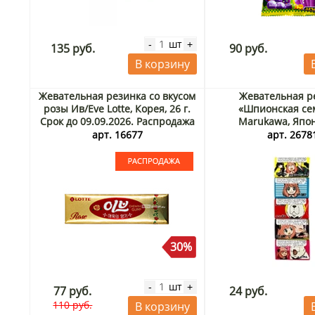
шт
-
+
135 руб.
90 руб.
В корзину
Жевательная резинка со вкусом
Жевательная р
розы Ив/Eve Lotte, Корея, 26 г.
«Шпионская се
Срок до 09.09.2026. Распродажа
Marukawa, Япон
арт. 16677
арт. 2678
30%
шт
-
+
77 руб.
24 руб.
110 руб.
В корзину