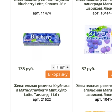
Blueberry Lotte, Япония 26 г
винограда Maru
шариков), Япон
арт. 11474
арт. 10414 
шт
-
+
135 руб.
37 руб.
В корзину
Жевательная резинка Клубника
Жевательная резинк
и Мята/Strawberry Mint Xylitol
апельсина Maru
Lotte, Таиланд, 11,6 г
шариков), Япон
арт. 21522
арт. 1041