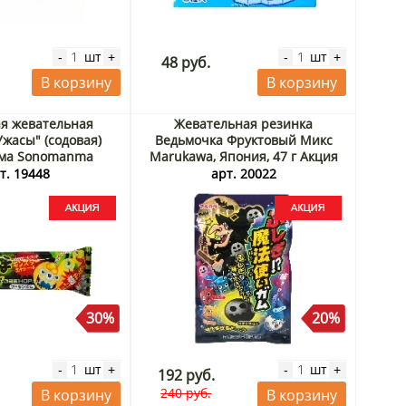
шт
шт
-
+
-
+
48 руб.
В корзину
В корзину
я жевательная
Жевательная резинка
Ужасы" (содовая)
Ведьмочка Фруктовый Микс
ма Sonomanma
Marukawa, Япония, 47 г Акция
s, Япония, 14,4 г
т. 19448
арт. 20022
Акция
30%
20%
шт
шт
-
+
-
+
192 руб.
240 руб.
В корзину
В корзину