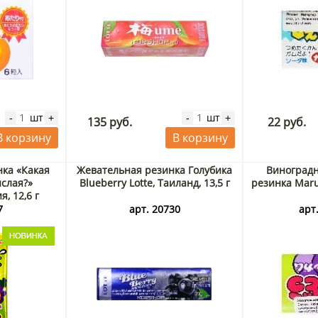
шт
шт
-
+
-
+
135 руб.
22 руб.
В корзину
В корзину
ка «Какая
Жевательная резинка Голубика
Виноградн
слая?»
Blueberry Lotte, Таиланд, 13,5 г
резинка Maru
, 12,6 г
7
арт. 20730
арт.