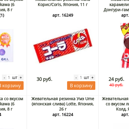
kawa (6
Корис/Coris, Япония, 11 г
карамели
ия, 8 г
Донгури-гаму
Срок до 30.0
(1)
арт. 16249
арт.
шт
шт
-
+
-
+
30 руб.
24 руб.
40 руб.
В корзину
В корзину
а со вкусом
Жевательная резинка Умэ Ume
Жевательная
kawa (6
(японская слива) Lotte, Япония,
со вкусом 
ия, 8 г
26 г
Колд, 
4
арт. 16224
арт.