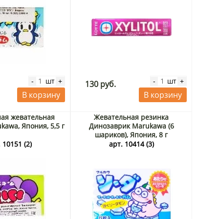
шт
шт
-
+
-
+
130 руб.
В корзину
В корзину
ая жевательная
Жевательная резинка
kawa, Япония, 5,5 г
Динозаврик Marukawa (6
шариков), Япония, 8 г
 10151 (2)
арт. 10414 (3)