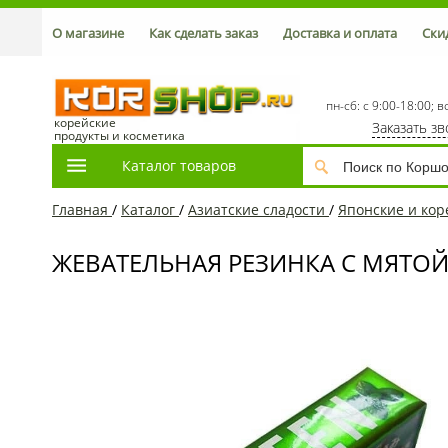
О магазине
Как сделать заказ
Доставка и оплата
Ски
пн-сб: с 9:00-18:00; в
корейские
Заказать з
продукты и косметика
Каталог товаров
Главная
/
Каталог
/
Азиатcкие сладости
/
Японские и кор
ЖЕВАТЕЛЬНАЯ РЕЗИНКА С МЯТОЙ 