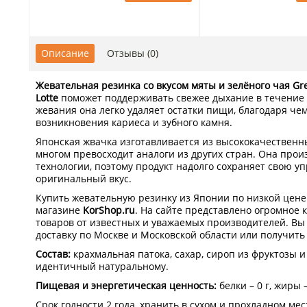
Описание
Отзывы (0)
Жевательная резинка со вкусом мяты и зелёного чая G
Lotte
поможет поддерживать свежее дыхание в течение 
жевания она легко удаляет остатки пищи, благодаря че
возникновения кариеса и зубного камня.
Японская жвачка изготавливается из высококачественн
многом превосходит аналоги из других стран. Она прои
технологии, поэтому продукт надолго сохраняет свою уп
оригинальный вкус.
Купить жевательную резинку из Японии по низкой цене
магазине
KorShop.ru
. На сайте представлено огромное 
товаров от известных и уважаемых производителей. В
доставку по Москве и Московской области или получить 
Состав:
крахмальная патока, сахар, сироп из фруктозы и 
идентичный натуральному.
Пищевая и энергетическая ценность:
белки – 0 г, жиры – 
Срок годности 2 года, хранить в сухом и прохладном мес