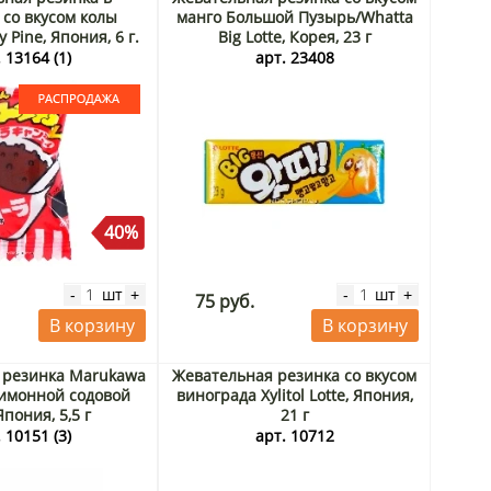
 со вкусом колы
манго Большой Пузырь/Whatta
 Pine, Япония, 6 г.
Big Lotte, Корея, 23 г
9.2026. Распродажа
 13164 (1)
арт. 23408
40%
шт
шт
-
+
-
+
75 руб.
В корзину
В корзину
 резинка Marukawa
Жевательная резинка со вкусом
лимонной содовой
винограда Xylitol Lotte, Япония,
Япония, 5,5 г
21 г
 10151 (3)
арт. 10712