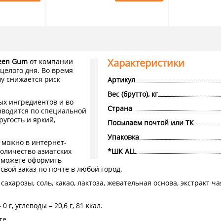
Характеристики
reen Gum
от компании
целого дня. Во время
му снижается риск
Артикул
Вес (брутто), кг
ых ингредиентов и во
Страна
зводится по специальной
ругость и яркий,
Посылаем почтой или ТК
Упаковка
 можно в интернет-
количество азиатских
*ШК ALL
ы можете оформить
свой заказ по почте в любой город.
сахарозы, соль, какао, лактоза, жевательная основа, экстракт ча
0 г, углеводы – 20,6 г, 81 ккал.
те.