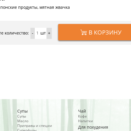
японские продукты, мятная жвачка
В КОРЗИНУ
е количество:
шт
-
+
Супы
Чай
Супы
Кофе
Масло
Напитки
Приправы и специи
Для похудения
Суперфуды