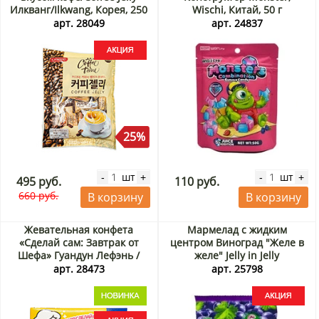
Илкванг/Ilkwang, Корея, 250
Wischi, Китай, 50 г
г Акция
арт. 28049
арт. 24837
25%
шт
шт
-
+
-
+
495 руб.
110 руб.
660 руб.
В корзину
В корзину
Жевательная конфета
Мармелад с жидким
«Сделай сам: Завтрак от
центром Виноград "Желе в
Шефа» Гуандун Лефэнь /
желе" Jelly in Jelly
Guandong Lefen, Китай, 32 г
Соджу/Seoju, Корея, 23 г
арт. 28473
арт. 25798
Акция
Акция