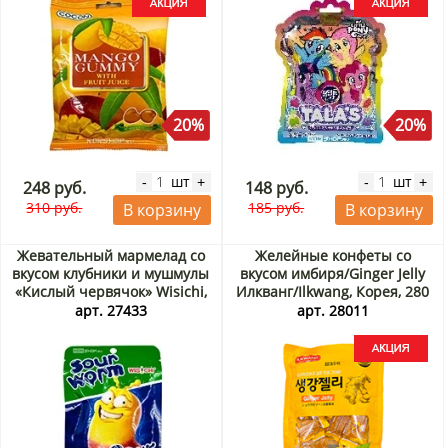
20%
20%
шт
шт
-
+
-
+
248 руб.
148 руб.
310 руб.
185 руб.
В корзину
В корзину
Жевательный мармелад со
Желейные конфеты со
вкусом клубники и мушмулы
вкусом имбиря/Ginger Jelly
«Кислый червячок» Wisichi,
Илкванг/Ilkwang, Корея, 280
Китай, 20 г
г Акция
арт. 27433
арт. 28011