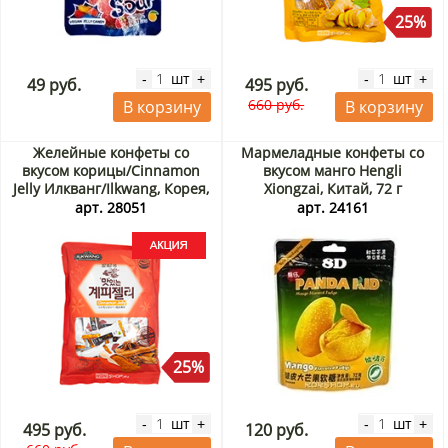
25%
шт
шт
-
+
-
+
49 руб.
495 руб.
660 руб.
В корзину
В корзину
Желейные конфеты со
Мармеладные конфеты со
вкусом корицы/Cinnamon
вкусом манго Hengli
Jelly Илкванг/Ilkwang, Корея,
Xiongzai, Китай, 72 г
280 г Акция
арт. 28051
арт. 24161
25%
шт
шт
-
+
-
+
495 руб.
120 руб.