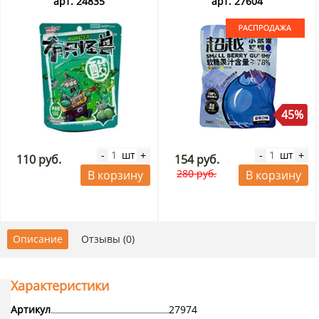
05.09.2026. Распродажа
арт. 24835
арт. 27604
45%
шт
шт
-
+
-
+
110 руб.
154 руб.
280 руб.
В корзину
В корзину
Описание
Отзывы (0)
Характеристики
Артикул
27974