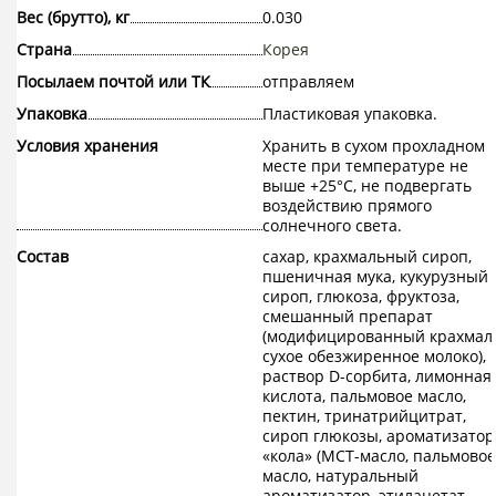
Вес (брутто), кг
0.030
Страна
Корея
Посылаем почтой или ТК
отправляем
Упаковка
Пластиковая упаковка.
Условия хранения
Хранить в сухом прохладном
месте при температуре не
выше +25°С, не подвергать
воздействию прямого
солнечного света.
Состав
сахар, крахмальный сироп,
пшеничная мука, кукурузный
сироп, глюкоза, фруктоза,
смешанный препарат
(модифицированный крахмал,
сухое обезжиренное молоко),
раствор D-сорбита, лимонная
кислота, пальмовое масло,
пектин, тринатрийцитрат,
сироп глюкозы, ароматизатор
«кола» (МСТ-масло, пальмовое
масло, натуральный
ароматизатор, этилацетат,