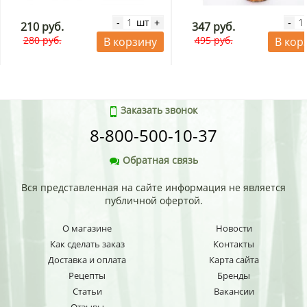
шт
-
+
-
210 руб.
347 руб.
280 руб.
495 руб.
В корзину
В кор
Заказать звонок
8-800-500-10-37
Обратная связь
Вся представленная на сайте информация не является
публичной офертой.
О магазине
Новости
Как сделать заказ
Контакты
Доставка и оплата
Карта сайта
Рецепты
Бренды
Статьи
Вакансии