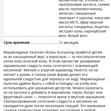
пропионовая кислота, соевое
масло, пропиленгликоль),
желатин, смешанный
препарат II (шеллак, кокосово
масло МСТ), эфир жирной
кислоты глицерина, лецитин,
экстракт колы, карнаубский
воск, белый воск.
Срок хранения
12 месяцев.
Мармеладные палочки «Кола» Kunyoung нравятся детям
за их насыщенный вкус, а взрослым — за ностальгические
нотки классической колы. В этом лакомстве узнаваемая
карамельная сладость колы сочетается с освежающей
кислинкой. Мягкий и упругий мармелад тянется, но не
липнет к рукам, а тонкая узкая форма делает его
идеальной сладостью для перекуса на ходу. Мармеладные
палочки удобно брать с собой в поездку, на учебу или
использовать для украшения десертов. Можно разрезать
их на кусочки и добавить в мороженое, смузи, йогурт или
фруктовый салат — получится яркое и вкусное украшение.
Сбалансированное сочетание сладости и кислинки не
приедается даже после нескольких порций. Это маленькое
сладкое удовольствие поднимет настроение в любой