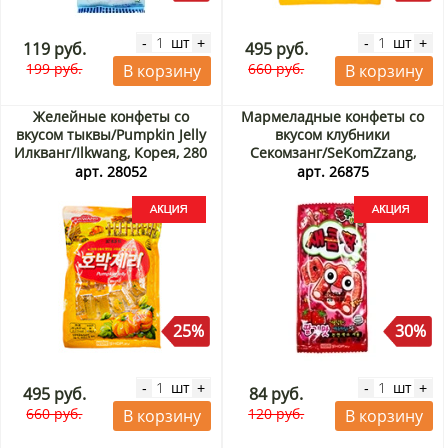
шт
шт
-
+
-
+
119 руб.
495 руб.
199 руб.
660 руб.
В корзину
В корзину
Желейные конфеты со
Мармеладные конфеты со
вкусом тыквы/Pumpkin Jelly
вкусом клубники
Илкванг/Ilkwang, Корея, 280
Секомзанг/SeKomZzang,
г Акция
Корея, 35 г Акция
арт. 28052
арт. 26875
25%
30%
шт
шт
-
+
-
+
495 руб.
84 руб.
660 руб.
120 руб.
В корзину
В корзину