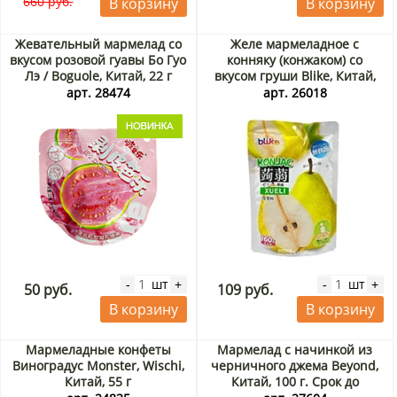
660 руб.
В корзину
В корзину
Жевательный мармелад со
Желе мармеладное с
вкусом розовой гуавы Бо Гуо
конняку (конжаком) со
Лэ / Boguole, Китай, 22 г
вкусом груши Blike, Китай,
160 г
арт. 28474
арт. 26018
шт
шт
-
+
-
+
50 руб.
109 руб.
В корзину
В корзину
Мармеладные конфеты
Мармелад с начинкой из
Виноградус Monster, Wischi,
черничного джема Beyond,
Китай, 55 г
Китай, 100 г. Срок до