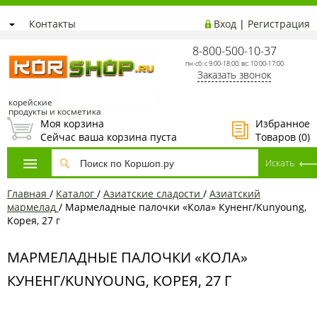
Контакты
Вход
|
Регистрация
8-800-500-10-37
пн-сб: с 9:00-18:00; вс: 10:00-17:00
Заказать звонок
корейские
продукты и косметика
Моя корзина
Избранное
Сейчас ваша корзина пуста
Товаров (
0
)
Главная
/
Каталог
/
Азиатcкие сладости
/
Азиатский
мармелад
/
Мармеладные палочки «Кола» Куненг/Kunyoung,
Корея, 27 г
МАРМЕЛАДНЫЕ ПАЛОЧКИ «КОЛА»
КУНЕНГ/KUNYOUNG, КОРЕЯ, 27 Г