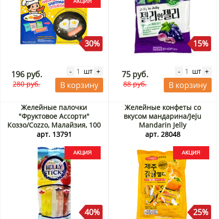
30%
15%
шт
шт
-
+
-
+
196 руб.
75 руб.
280 руб.
88 руб.
В корзину
В корзину
Желейные палочки
Желейные конфеты со
"Фруктовое Ассорти"
вкусом мандарина/Jeju
Коззо/Cozzo, Малайзия, 100
Mandarin Jelly
г Акция
Илкванг/Ilkwang, Корея, 280
арт. 13791
арт. 28048
г Акция
40%
25%