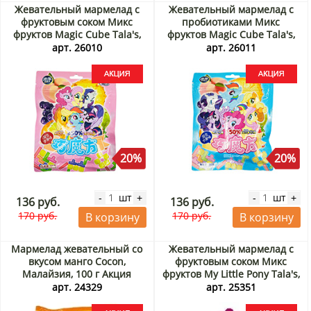
Жевательный мармелад с
Жевательный мармелад с
фруктовым соком Микс
пробиотиками Микс
фруктов Magic Cube Tala's,
фруктов Magic Cube Tala's,
Китай, 60 г Акция
Китай, 60 г Акция
арт. 26010
арт. 26011
20%
20%
шт
шт
-
+
-
+
136 руб.
136 руб.
170 руб.
170 руб.
В корзину
В корзину
Мармелад жевательный со
Жевательный мармелад с
вкусом манго Cocon,
фруктовым соком Микс
Малайзия, 100 г Акция
фруктов My Little Pony Tala's,
Китай, 60 г Акция
арт. 24329
арт. 25351