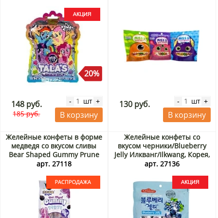
20%
шт
шт
-
+
-
+
148 руб.
130 руб.
185 руб.
В корзину
В корзину
Желейные конфеты в форме
Желейные конфеты со
медведя со вкусом сливы
вкусом черники/Blueberry
Bear Shaped Gummy Prune
Jelly Илкванг/Ilkwang, Корея,
Ennjoi Guandong Lefen,
150 г Акция
арт. 27118
арт. 27136
Китай, 50 г. Срок до
01.09.2026. Распродажа