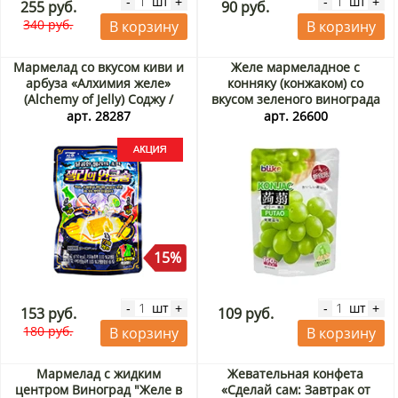
шт
шт
-
+
-
+
255 руб.
90 руб.
340 руб.
В корзину
В корзину
Мармелад со вкусом киви и
Желе мармеладное с
арбуза «Алхимия желе»
конняку (конжаком) со
(Alchemy of Jelly) Соджу /
вкусом зеленого винограда
Seoju, Корея, 42 г Акция
Blike, Китай, 160 г
арт. 28287
арт. 26600
15%
шт
шт
-
+
-
+
153 руб.
109 руб.
180 руб.
В корзину
В корзину
Мармелад с жидким
Жевательная конфета
центром Виноград "Желе в
«Сделай сам: Завтрак от