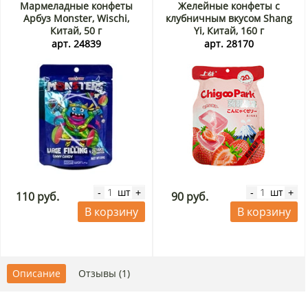
Мармеладные конфеты
Желейные конфеты с
Арбуз Monster, Wischi,
клубничным вкусом Shang
Китай, 50 г
Yi, Китай, 160 г
арт. 24839
арт. 28170
шт
шт
-
+
-
+
110 руб.
90 руб.
В корзину
В корзину
Описание
Отзывы (1)