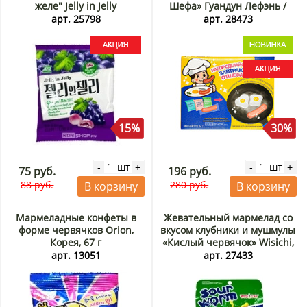
желе" Jelly in Jelly
Шефа» Гуандун Лефэнь /
Соджу/Seoju, Корея, 23 г
Guandong Lefen, Китай, 32 г
арт. 25798
арт. 28473
Акция
Акция
15%
30%
шт
шт
-
+
-
+
75 руб.
196 руб.
88 руб.
280 руб.
В корзину
В корзину
Мармеладные конфеты в
Жевательный мармелад со
форме червячков Orion,
вкусом клубники и мушмулы
Корея, 67 г
«Кислый червячок» Wisichi,
Китай, 20 г
арт. 13051
арт. 27433