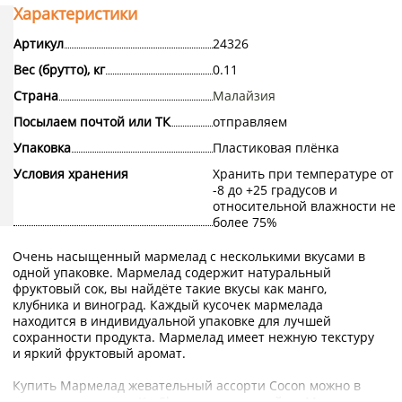
Характеристики
Артикул
24326
Вес (брутто), кг
0.11
Страна
Малайзия
Посылаем почтой или ТК
отправляем
Упаковка
Пластиковая плёнка
Условия хранения
Хранить при температуре от
-8 до +25 градусов и
относительной влажности не
более 75%
Очень насыщенный мармелад с несколькими вкусами в
одной упаковке. Мармелад содержит натуральный
фруктовый сок, вы найдёте такие вкусы как манго,
клубника и виноград. Каждый кусочек мармелада
находится в индивидуальной упаковке для лучшей
сохранности продукта. Мармелад имеет нежную текстуру
и яркий фруктовый аромат.
Купить Мармелад жевательный ассорти Cocon можно в
интернет-магазине KorShop.ru с доставкой по Москве и