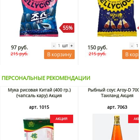
55%
шт
-
+
-
97 руб.
150 руб.
215 руб.
215 руб.
В корзину
В кор
ПЕРСОНАЛЬНЫЕ РЕКОМЕНДАЦИИ
Мука рисовая Китай (400 гр.)
Рыбный соус Aroy-D 700
(чапсаль кару) Акция
Таиланд Акция
арт. 1015
арт. 7063