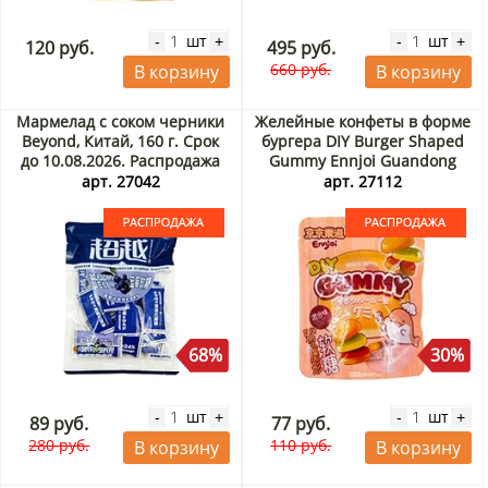
шт
шт
-
+
-
+
120 руб.
495 руб.
660 руб.
В корзину
В корзину
Мармелад с соком черники
Желейные конфеты в форме
Beyond, Китай, 160 г. Срок
бургера DIY Burger Shaped
до 10.08.2026. Распродажа
Gummy Ennjoi Guandong
Lefen, Китай, 50 г. Срок до
арт. 27042
арт. 27112
01.09.2026. Распродажа
68%
30%
шт
шт
-
+
-
+
89 руб.
77 руб.
280 руб.
110 руб.
В корзину
В корзину