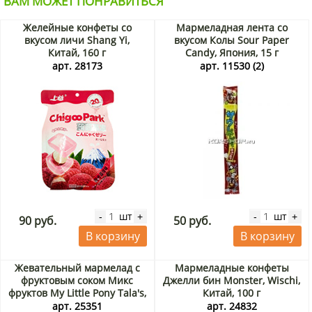
ВАМ МОЖЕТ ПОНРАВИТЬСЯ
Желейные конфеты со
Мармеладная лента со
вкусом личи Shang Yi,
вкусом Колы Sour Paper
Китай, 160 г
Candy, Япония, 15 г
арт. 28173
арт. 11530 (2)
шт
шт
-
+
-
+
90 руб.
50 руб.
В корзину
В корзину
Жевательный мармелад с
Мармеладные конфеты
фруктовым соком Микс
Джелли бин Monster, Wischi,
фруктов My Little Pony Tala's,
Китай, 100 г
Китай, 60 г Акция
арт. 25351
арт. 24832