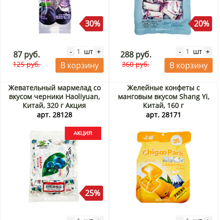
30%
20%
шт
шт
-
+
-
+
87 руб.
288 руб.
125 руб.
360 руб.
В корзину
В корзину
Жевательный мармелад со
Желейные конфеты с
вкусом черники Haoliyuan,
манговым вкусом Shang Yi,
Китай, 320 г Акция
Китай, 160 г
арт. 28128
арт. 28171
25%