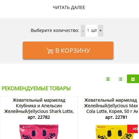
Санкт-Петербургу, а также по России почтой или
ЧИТАТЬ ДАЛЕЕ
транспортной компанией.
Выберите количество:
шт
-
+
В КОРЗИНУ
РЕКОМЕНДУЕМЫЕ ТОВАРЫ
Жевательный мармелад
Жевательный мармелад 
Клубника и Апельсин
Желейный/Jellycious Max
Желейный/Jellycious Shark Lotte,
Cola Lotte, Корея, 50 г А
Корея, 70 г. Срок до 07.09.2026.
арт. 22782
арт. 22781
Распродажа