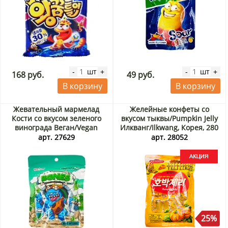
шт
шт
-
+
-
+
168 руб.
49 руб.
В корзину
В корзину
Жевательный мармелад
Желейные конфеты со
Кости со вкусом зеленого
вкусом тыквы/Pumpkin Jelly
винограда Веган/Vegan
Илкванг/Ilkwang, Корея, 280
Monster, Wischi, Китай, 50 г
г Акция
арт. 27629
арт. 28052
25%