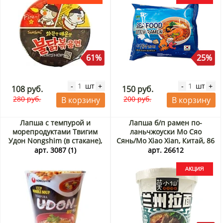
61%
25%
шт
шт
-
+
-
+
108 руб.
150 руб.
280 руб.
200 руб.
В корзину
В корзину
Лапша с темпурой и
Лапша б/п рамен по-
морепродуктами Твигим
ланьчжоуски Мо Сяо
Удон Nongshim (в стакане),
Сянь/Mo Xiao Xian, Китай, 86
Корея 62 г
г Акция
арт. 3087 (1)
арт. 26612