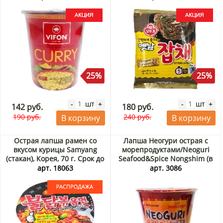
25%
25%
шт
шт
-
+
-
+
142 руб.
180 руб.
190 руб.
240 руб.
В корзину
В корзину
Острая лапша рамен со
Лапша Неогури острая с
вкусом курицы Samyang
морепродуктами/Neoguri
(стакан), Корея, 70 г. Срок до
Seafood&Spice Nongshim (в
22.09.2026. Распродажа
стакане), Корея 62 г
арт. 18063
арт. 3086