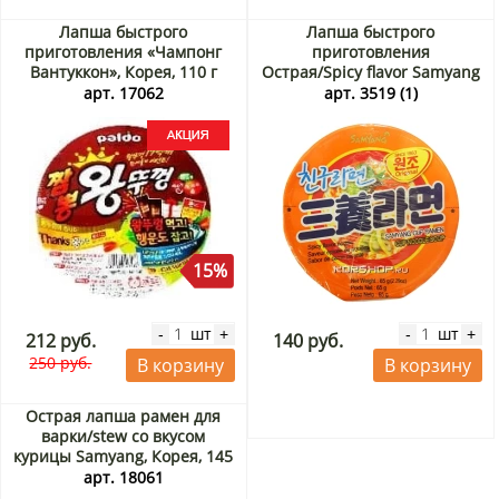
Лапша быстрого
Лапша быстрого
приготовления «Чампонг
приготовления
Вантуккон», Корея, 110 г
Острая/Spicy flavor Samyang
Акция
(стакан), Корея, 65 г
арт. 17062
арт. 3519 (1)
15%
шт
шт
-
+
-
+
212 руб.
140 руб.
250 руб.
В корзину
В корзину
Острая лапша рамен для
варки/stew со вкусом
курицы Samyang, Корея, 145
г Акция
арт. 18061