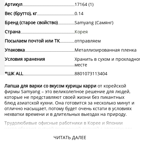
Артикул
17164 (1)
Вес (брутто), кг
0.14
Бренд (старое свойство)
Samyang (Самянг)
Страна
Корея
Посылаем почтой или ТК
отправляем
Упаковка
Металлизированная пленка
Условия хранения
Хранить в сухом и прохладно
месте
*ШК ALL
8801073113404
Лапша для варки со вкусом курицы карри
от корейской
фирмы Samyang – это великолепное решение для людей,
которые не представляют своей жизни без пикантных
блюд азиатской кухни. Она готовится за несколько минут и
отлично насыщает, потому будет очень кстати в условиях
нехватки времени и в длительных выездах на природу.
Трудолюбивые офисные работники в Корее и Японии
часто обедают сытной пшеничной лапшой с ароматными
специями. Такое блюдо всегда радует богатым вкусом и, в
ЧИТАТЬ ДАЛЕЕ
зависимости от приправы, каждый раз ощущается по-