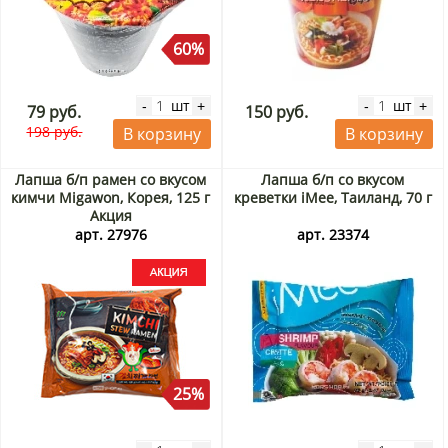
60%
шт
шт
-
+
-
+
79 руб.
150 руб.
198 руб.
В корзину
В корзину
Лапша б/п рамен со вкусом
Лапша б/п со вкусом
кимчи Migawon, Корея, 125 г
креветки iMee, Таиланд, 70 г
Акция
арт. 27976
арт. 23374
25%