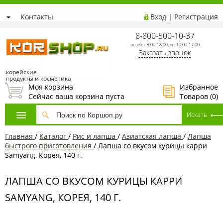
Контакты
Вход
|
Регистрация
8-800-500-10-37
пн-сб: с 9:00-18:00; вс: 10:00-17:00
Заказать звонок
корейские
продукты и косметика
Моя корзина
Избранное
Сейчас ваша корзина пуста
Товаров (
0
)
Главная
/
Каталог
/
Рис и лапша
/
Азиатская лапша
/
Лапша
быстрого приготовления
/
Лапша со вкусом курицы карри
Samyang, Корея, 140 г.
ЛАПША СО ВКУСОМ КУРИЦЫ КАРРИ
SAMYANG, КОРЕЯ, 140 Г.