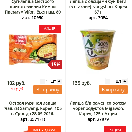
Суп-лапша быстрого
Лапша с овощами Сун Веги
приготовления Кимчи
(в стакане) Nongshim, Корея
Премиум Vifon, Вьетнам, 80
67 г
г Акция
арт. 10960
арт. 3084
15%
шт
шт
-
+
-
+
102 руб.
135 руб.
120 руб.
В корзину
В корзину
Острая куриная лапша
Лапша б/п рамен со вкусом
(чашка) Samyang, Корея, 105
морепродуктов Migawon,
г. Срок до 28.09.2026.
Корея, 125 г Акция
Распродажа
арт. 3571 (1)
арт. 27979