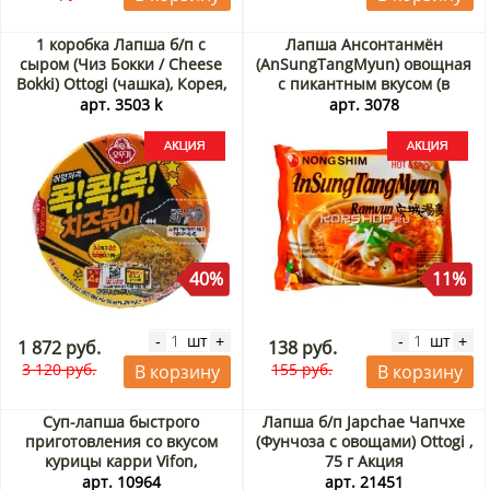
1 коробка Лапша б/п с
Лапша Ансонтанмён
сыром (Чиз Бокки / Сheese
(AnSungTangMyun) овощная
Bokki) Ottogi (чашка), Корея,
с пикантным вкусом (в
95 г х 12 шт Акция
пачке) Nongshim, Корея 125
арт. 3503 k
арт. 3078
г Акция
40%
11%
шт
шт
-
+
-
+
1 872 руб.
138 руб.
3 120 руб.
155 руб.
В корзину
В корзину
Суп-лапша быстрого
Лапша б/п Japchae Чапчхе
приготовления со вкусом
(Фунчоза с овощами) Ottogi ,
курицы карри Vifon,
75 г Акция
Вьетнам, 60 г Акция
арт. 10964
арт. 21451