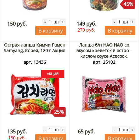
45%
шт
шт
-
+
-
+
150 руб.
149 руб.
270 руб.
В корзину
В корзину
Острая лапша Кимчи Рамен
Лапша б/п HAO HAO со
Samyang, Корея, 120 г Акция
вкусом креветок в остро -
кислом соусе Acecook,
Вьетнам, 77 г
арт. 13436
арт. 25102
25%
шт
шт
-
+
-
+
135 руб.
65 руб.
180 руб.
В корзину
В корзину