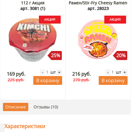
112 г Акция
Рамен/Stir-Fry Cheesy Ramen
Spicy Chili & Cheddar Otoki
арт. 3081 (1)
арт. 28023
(Ottogi), Корея, 110 г Акция
25%
20%
шт
шт
-
+
-
+
169 руб.
216 руб.
225 руб.
270 руб.
В корзину
В корзину
Описание
Отзывы (10)
Характеристики