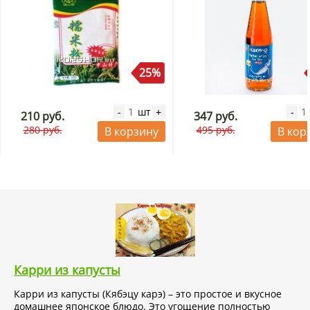
25%
шт
-
+
-
210 руб.
347 руб.
280 руб.
495 руб.
В корзину
В кор
Карри из капусты
Карри из капусты (Кябэцу карэ) – это простое и вкусное
домашнее японское блюдо. Это угощение полностью