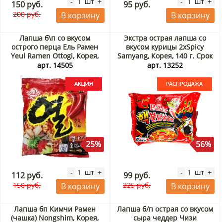
шт
шт
-
+
-
+
150 руб.
95 руб.
200 руб.
В корзину
В корзину
Лапша б\п со вкусом
Экстра острая лапша со
острого перца Ель Рамен
вкусом курицы 2хSpicy
Yeul Ramen Ottogi, Корея,
Samyang, Корея, 140 г. Срок
120 г Акция
до 29.09.2026. Распродажа
арт. 14505
арт. 13252
25%
56%
шт
шт
-
+
-
+
112 руб.
99 руб.
150 руб.
225 руб.
В корзину
В корзину
Лапша бп Кимчи Рамен
Лапша б/п острая со вкусом
(чашка) Nongshim, Корея,
сыра чеддер Чизи